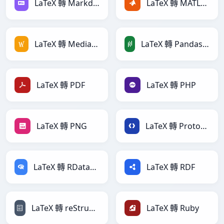
LaTeX 轉 Markdown
LaTeX 轉 MATLAB
LaTeX 轉 MediaWiki
LaTeX 轉 PandasDataFrame
LaTeX 轉 PDF
LaTeX 轉 PHP
LaTeX 轉 PNG
LaTeX 轉 Protobuf
LaTeX 轉 RDataFrame
LaTeX 轉 RDF
LaTeX 轉 reStructuredText
LaTeX 轉 Ruby