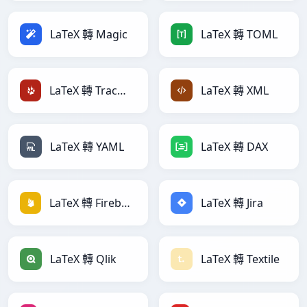
LaTeX 轉 Magic
LaTeX 轉 TOML
LaTeX 轉 TracWiki
LaTeX 轉 XML
LaTeX 轉 YAML
LaTeX 轉 DAX
LaTeX 轉 Firebase
LaTeX 轉 Jira
LaTeX 轉 Qlik
LaTeX 轉 Textile