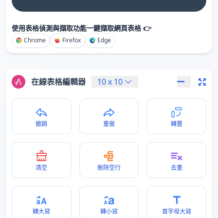
使用表格偵測與擷取功能一鍵擷取網頁表格 👉
Chrome
Firefox
Edge
在線表格編輯器
10
x
10
撤銷
重做
轉置
清空
刪除空行
去重
轉大冩
轉小冩
首字母大冩