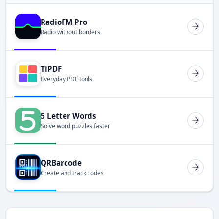
RadioFM Pro
Radio without borders
TiPDF
Everyday PDF tools
5 Letter Words
Solve word puzzles faster
QRBarcode
Create and track codes