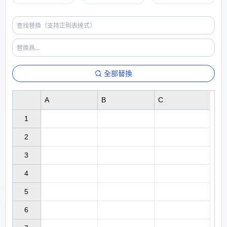
全部替換
A
B
C
1

2

3

4

5

6
