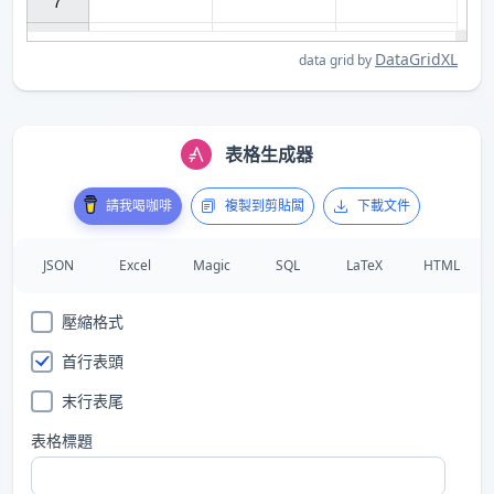
7

DataGridXL
data grid by
表格生成器
請我喝咖啡
複製到剪貼闆
下載文件
JSON
Excel
Magic
SQL
LaTeX
HTML
壓縮格式
首行表頭
末行表尾
表格標題