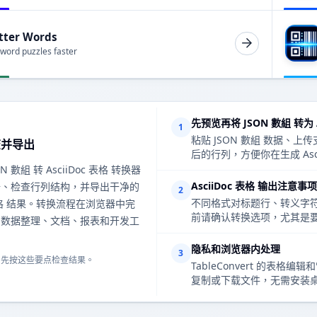
tter Words
 word puzzles faster
先预览再将 JSON 數組 转为 A
1
粘贴 JSON 數組 数据
查并导出
后的行列，方便你在生成 Asc
N 數組 转 AsciiDoc 表格 转换器
AsciiDoc 表格 输出注意事项
据、检查行列结构，并导出干净的
2
不同格式对标题行、转义字符、
c 表格 结果。转换流程在浏览器中完
前请确认转换选项，尤其是要
常数据整理、文档、报表和开发工
隐私和浏览器内处理
3
，先按这些要点检查结果。
TableConvert 的
复制或下载文件，无需安装