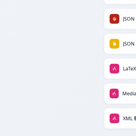
JSON 
JSON 
LaTeX
XML 轉