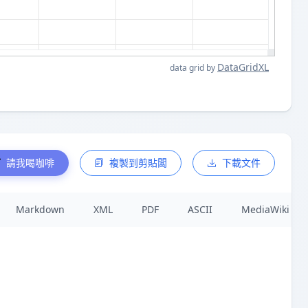
DataGridXL
data grid by
請我喝咖啡
複製到剪貼闆
下載文件
Markdown
XML
PDF
ASCII
MediaWiki