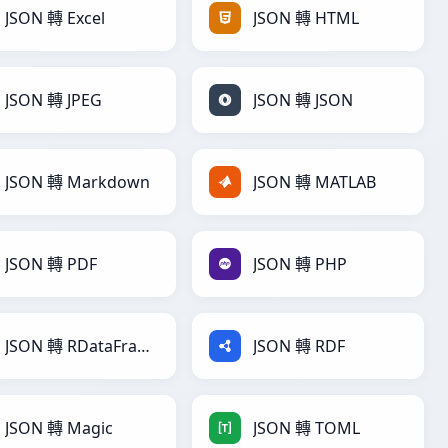
JSON 轉 Excel
JSON 轉 HTML
JSON 轉 JPEG
JSON 轉 JSON
JSON 轉 Markdown
JSON 轉 MATLAB
JSON 轉 PDF
JSON 轉 PHP
JSON 轉 RDataFrame
JSON 轉 RDF
JSON 轉 Magic
JSON 轉 TOML