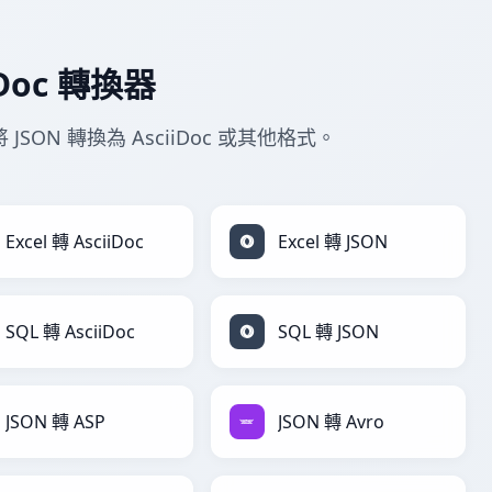
iDoc 轉換器
JSON 轉換為 AsciiDoc 或其他格式。
Excel 轉 AsciiDoc
Excel 轉 JSON
SQL 轉 AsciiDoc
SQL 轉 JSON
JSON 轉 ASP
JSON 轉 Avro