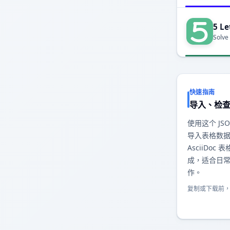
5 Le
Solve
快速指南
导入、检
使用这个 JSO
导入表格数
AsciiDo
成，适合日
作。
复制或下载前