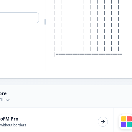
ore
ll love
ioFM Pro
 without borders