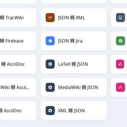
轉 TracWiki
JSON 轉 XML
轉 Firebase
JSON 轉 Jira
 轉 AsciiDoc
LaTeX 轉 JSON
MediaWiki 轉 AsciiDoc
MediaWiki 轉 JSON
 AsciiDoc
XML 轉 JSON