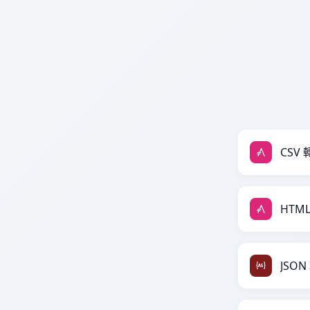
CSV 轉
HTML
JSON 