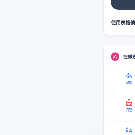
使用表格偵
在線
撤銷
清空