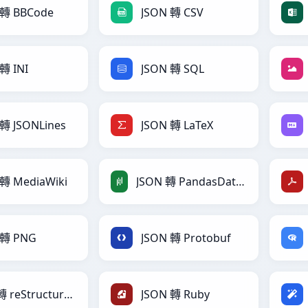
 轉 BBCode
JSON 轉 CSV
轉 INI
JSON 轉 SQL
 轉 JSONLines
JSON 轉 LaTeX
 轉 MediaWiki
JSON 轉 PandasDataFrame
 轉 PNG
JSON 轉 Protobuf
JSON 轉 reStructuredText
JSON 轉 Ruby