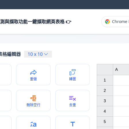
測與擷取功能一鍵擷取網頁表格 👉
Chrome 
表格編輯器
10
x
10
A
重做
轉置
1

2

3

刪除空行
去重
4

5
