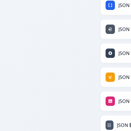
JSON
JSON 
JSON
JSON
JSON