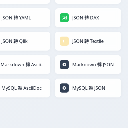
JSON 轉 YAML
JSON 轉 DAX
JSON 轉 Qlik
JSON 轉 Textile
Markdown 轉 AsciiDoc
Markdown 轉 JSON
MySQL 轉 AsciiDoc
MySQL 轉 JSON