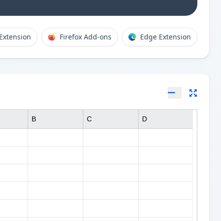
Extension
Firefox Add-ons
Edge Extension
B
C
D