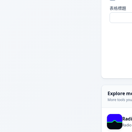
表格標題
Explore m
More tools you'
Rad
Radio