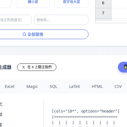
轉小冩
首字母大冩
6

7

全部替換
生成器
在 X 上關注我們
Excel
Magic
SQL
LaTeX
HTML
CSV
式
頭
尾