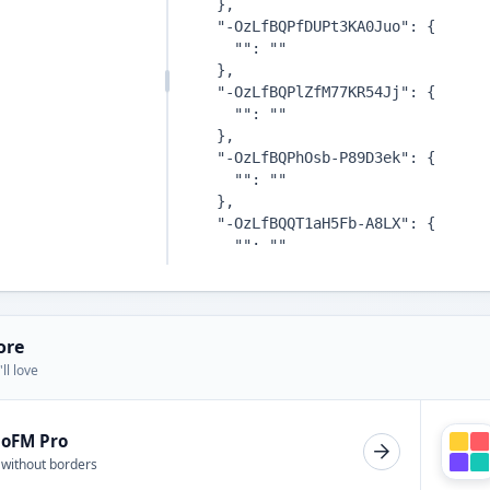
ore
ll love
ioFM Pro
 without borders