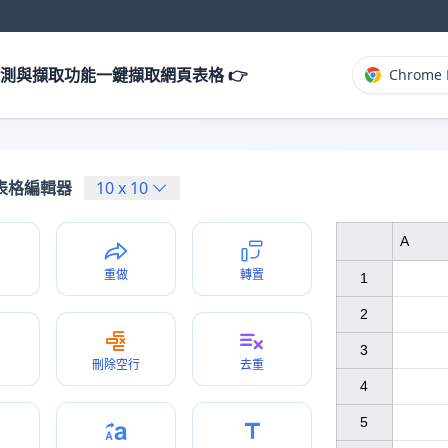
測與擷取功能一鍵擷取網頁表格 👉
Chrome 
表格編輯器
10
x
10
A
重做
轉置
1

2

3

刪除空行
去重
4

5
