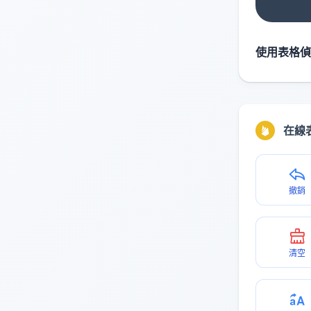
使用表格偵
在線
撤銷
清空