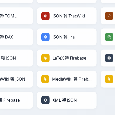
 轉 TOML
JSON 轉 TracWiki
 轉 DAX
JSON 轉 Jira
X 轉 JSON
LaTeX 轉 Firebase
aWiki 轉 JSON
MediaWiki 轉 Firebase
 Firebase
XML 轉 JSON