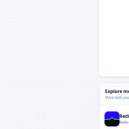
Explore m
More tools you'
Rad
Radio