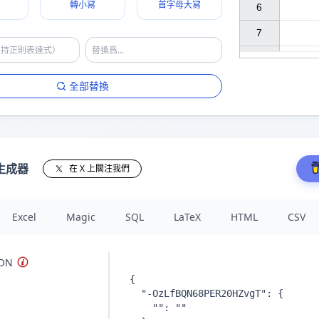
轉小冩
首字母大冩
6

7

全部替換
生成器
在 X 上關注我們
Excel
Magic
SQL
LaTeX
HTML
CSV
ON