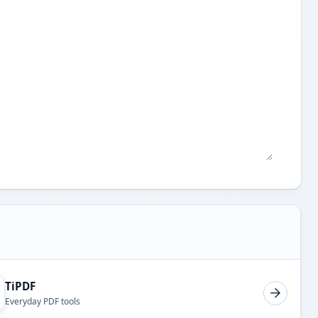
TiPDF
Everyday PDF tools