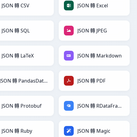
JSON 轉 CSV
JSON 轉 Excel
JSON 轉 SQL
JSON 轉 JPEG
JSON 轉 LaTeX
JSON 轉 Markdown
JSON 轉 PandasDataFrame
JSON 轉 PDF
JSON 轉 Protobuf
JSON 轉 RDataFrame
JSON 轉 Ruby
JSON 轉 Magic