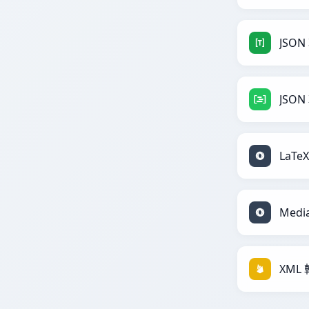
JSON
JSON
LaTe
Medi
XML 轉