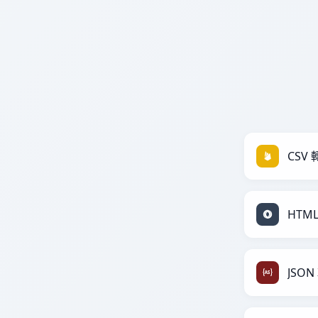
CSV 轉
HTML
JSON 