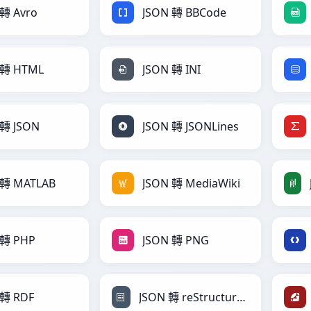
 轉 Avro
JSON 轉 BBCode
 轉 HTML
JSON 轉 INI
 轉 JSON
JSON 轉 JSONLines
 轉 MATLAB
JSON 轉 MediaWiki
 轉 PHP
JSON 轉 PNG
 轉 RDF
JSON 轉 reStructuredText