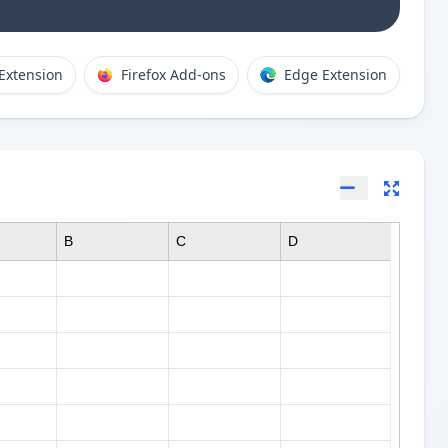
Extension
Firefox Add-ons
Edge Extension
B
C
D