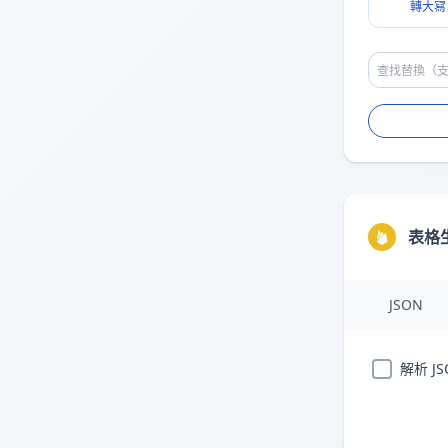
轉大冩
表格
JSON
解析 JS