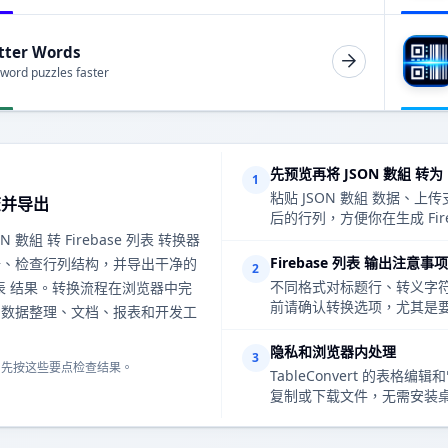
tter Words
 word puzzles faster
先预览再将 JSON 數組 转为 F
1
粘贴 JSON 數組 数据
查并导出
后的行列，方便你在生成 Fir
N 數組 转 Firebase 列表 转换器
Firebase 列表 输出注意事项
据、检查行列结构，并导出干净的
2
不同格式对标题行、转义字符、
e 列表 结果。转换流程在浏览器中完
前请确认转换选项，尤其是要
常数据整理、文档、报表和开发工
隐私和浏览器内处理
3
，先按这些要点检查结果。
TableConvert 的
复制或下载文件，无需安装