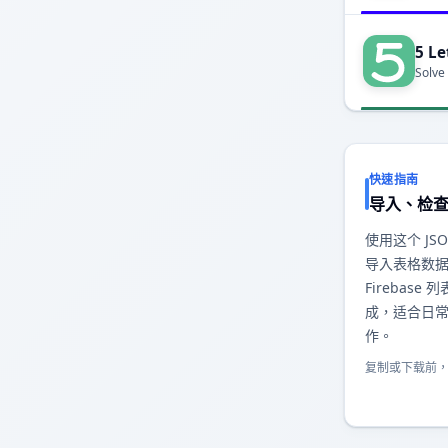
5 Le
Solve
快速指南
导入、检
使用这个 JSO
导入表格数
Firebas
成，适合日
作。
复制或下载前