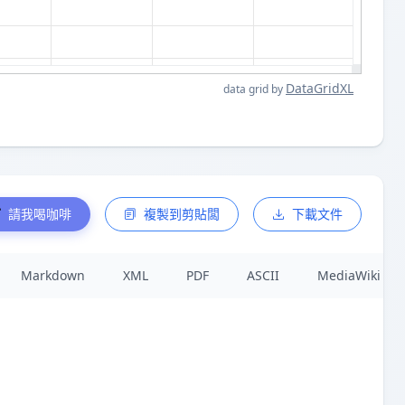
DataGridXL
data grid by
請我喝咖啡
複製到剪貼闆
下載文件
Markdown
XML
PDF
ASCII
MediaWiki