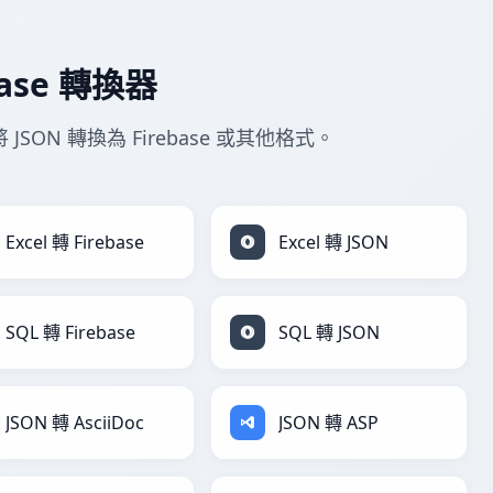
base 轉換器
JSON 轉換為 Firebase 或其他格式。
Excel 轉 Firebase
Excel 轉 JSON
SQL 轉 Firebase
SQL 轉 JSON
JSON 轉 AsciiDoc
JSON 轉 ASP