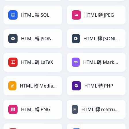
HTML 轉 SQL
HTML 轉 JPEG
HTML 轉 JSON
HTML 轉 JSONLines
HTML 轉 LaTeX
HTML 轉 Markdown
HTML 轉 MediaWiki
HTML 轉 PHP
HTML 轉 PNG
HTML 轉 reStructuredText