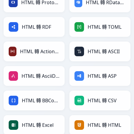
HTML 轉 Protobuf
HTML 轉 RDataFrame
HTML 轉 RDF
HTML 轉 TOML
HTML 轉 ActionScript
HTML 轉 ASCII
HTML 轉 AsciiDoc
HTML 轉 ASP
HTML 轉 BBCode
HTML 轉 CSV
HTML 轉 Excel
HTML 轉 HTML