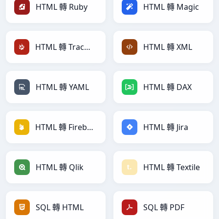
HTML 轉 Ruby
HTML 轉 Magic
HTML 轉 TracWiki
HTML 轉 XML
HTML 轉 YAML
HTML 轉 DAX
HTML 轉 Firebase
HTML 轉 Jira
HTML 轉 Qlik
HTML 轉 Textile
SQL 轉 HTML
SQL 轉 PDF