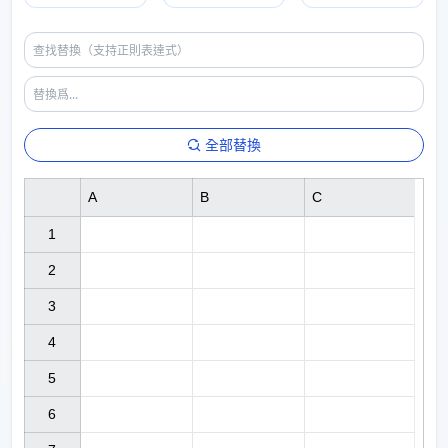
全部替換
A
B
C
1

2

3

4

5

6
