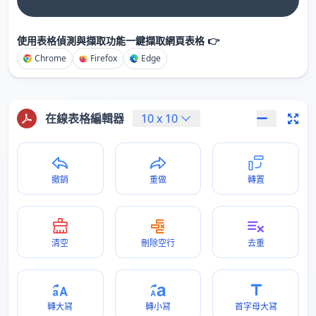
使用表格偵測與擷取功能一鍵擷取網頁表格 👉
Chrome
Firefox
Edge
在線表格編輯器
10
x
10
撤銷
重做
轉置
清空
刪除空行
去重
轉大冩
轉小冩
首字母大冩