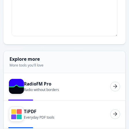
Explore more
More tools you'll love
RadioFM Pro
Radio without borders
TiPDF
Everyday PDF tools