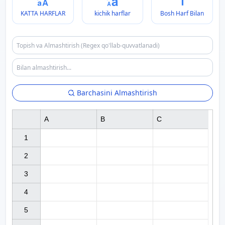
KATTA HARFLAR
kichik harflar
Bosh Harf Bilan
Barchasini Almashtirish
A
B
C
1

2

3

4

5
