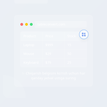
tableconvert.com
Product
Price
Stock
Laptop
$999
15
Mouse
$29
50
Keyboard
$79
25
✨ Chiqarish belgisini ko'rish uchun har
qanday jadval ustiga suring