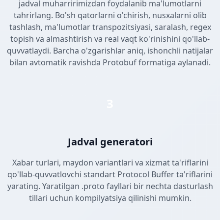
jadval muharririmizdan foydalanib ma'lumotlarni
tahrirlang. Bo'sh qatorlarni o'chirish, nusxalarni olib
tashlash, ma'lumotlar transpozitsiyasi, saralash, regex
topish va almashtirish va real vaqt ko'rinishini qo'llab-
quvvatlaydi. Barcha o'zgarishlar aniq, ishonchli natijalar
bilan avtomatik ravishda Protobuf formatiga aylanadi.
3
Jadval generatori
Xabar turlari, maydon variantlari va xizmat ta'riflarini
qo'llab-quvvatlovchi standart Protocol Buffer ta'riflarini
yarating. Yaratilgan .proto fayllari bir nechta dasturlash
tillari uchun kompilyatsiya qilinishi mumkin.