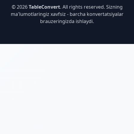
© 2026
TableConvert
. All rights reserved. Sizning
ma'lumotlaringiz xavfsiz - barcha konvertatsiyalar
brauzeringizda ishlaydi.