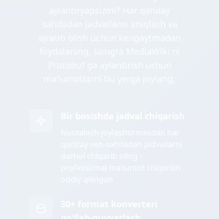
aylantiryapsizmi? Har qanday
sahifadan jadvallarni aniqlash va
ajratib olish uchun kengaytmadan
foydalaning, soʻngra MediaWiki ni
Protobuf ga aylantirish uchun
maʼlumotlarni bu yerga joylang.
Bir bosishda jadval chiqarish
Nusxalash-joylashtirmasdan har
qanday veb-sahifadan jadvallarni
darhol chiqarib oling -
professional ma'lumot chiqarish
oddiy qilingan
30+ format konverteri
qo'llab-quvvatlash