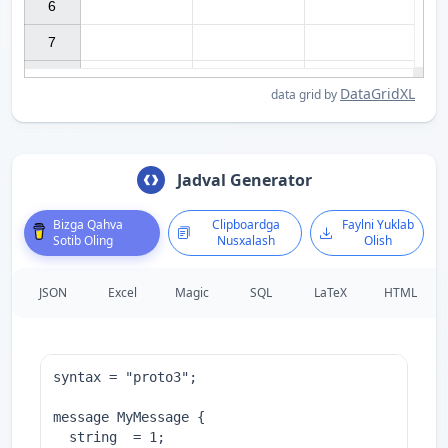
6

7

DataGridXL
data grid by
Jadval Generator
Bizga Qahva
Clipboardga
Faylni Yuklab
Sotib Oling
Nusxalash
Olish
JSON
Excel
Magic
SQL
LaTeX
HTML