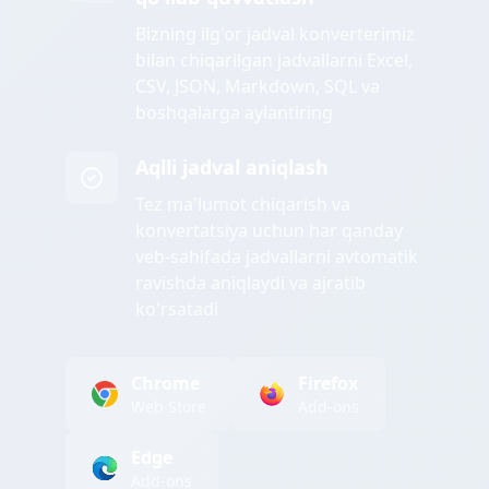
Bizning ilg'or jadval konverterimiz
bilan chiqarilgan jadvallarni Excel,
CSV, JSON, Markdown, SQL va
boshqalarga aylantiring
Aqlli jadval aniqlash
Tez ma'lumot chiqarish va
konvertatsiya uchun har qanday
veb-sahifada jadvallarni avtomatik
ravishda aniqlaydi va ajratib
ko'rsatadi
Chrome
Firefox
Web Store
Add-ons
Edge
Add-ons