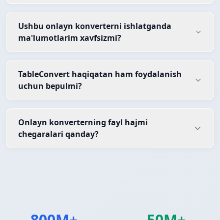
Ushbu onlayn konverterni ishlatganda
ma'lumotlarim xavfsizmi?
TableConvert haqiqatan ham foydalanish
uchun bepulmi?
Onlayn konverterning fayl hajmi
chegaralari qanday?
800M+
50M+