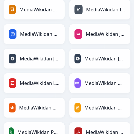
MediaWikidan HTMLga
MediaWikidan INIga
MediaWikidan SQLga
MediaWikidan JPEGga
MediaWikidan JSONga
MediaWikidan JSONLinesga
MediaWikidan LaTeXga
MediaWikidan Markdownga
MediaWikidan MATLABga
MediaWikidan MediaWikiga
MediaWikidan PandasDataFramega
MediaWikidan PDFga