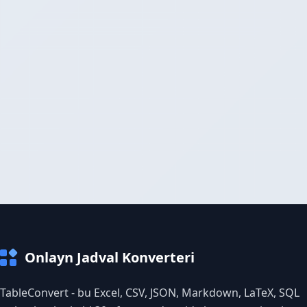
Onlayn Jadval Konverteri
TableConvert - bu Excel, CSV, JSON, Markdown, LaTeX, SQL