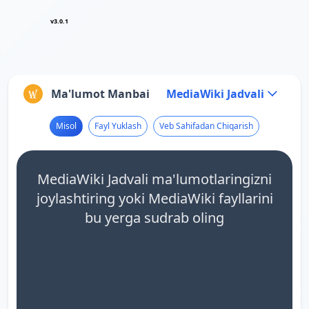
v3.0.1
Ma'lumot Manbai
MediaWiki Jadvali
Misol
Fayl Yuklash
Veb Sahifadan Chiqarish
MediaWiki Jadvali ma'lumotlaringizni
joylashtiring yoki MediaWiki fayllarini
bu yerga sudrab oling