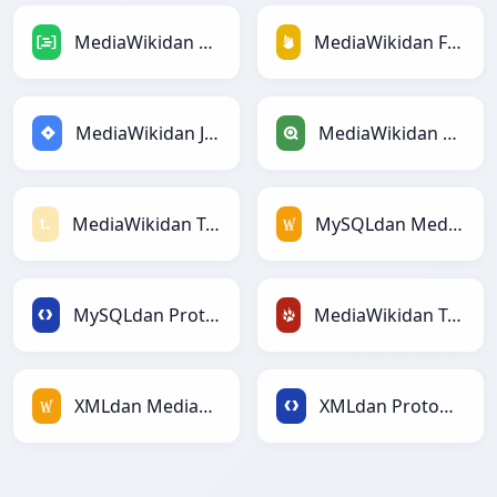
MediaWikidan DAXga
MediaWikidan Firebasega
MediaWikidan Jiraga
MediaWikidan Qlikga
MediaWikidan Textilega
MySQLdan MediaWikiga
MySQLdan Protobufga
MediaWikidan TracWikiga
XMLdan MediaWikiga
XMLdan Protobufga