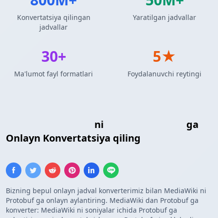
Konvertatsiya qilingan
Yaratilgan jadvallar
jadvallar
30+
5★
Ma'lumot fayl formatlari
Foydalanuvchi reytingi
MediaWiki Jadvali
ni
Protocol Buffers
ga
Onlayn Konvertatsiya qiling
Bizning bepul onlayn jadval konverterimiz bilan MediaWiki ni
Protobuf ga onlayn aylantiring. MediaWiki dan Protobuf ga
konverter: MediaWiki ni soniyalar ichida Protobuf ga