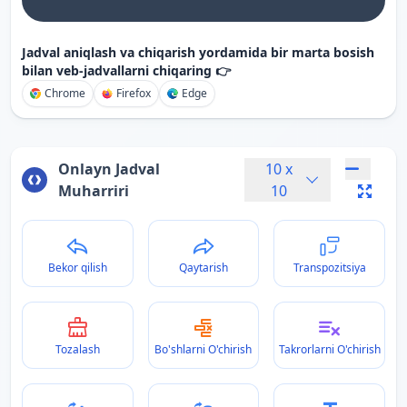
Jadval aniqlash va chiqarish yordamida bir marta bosish
bilan veb-jadvallarni chiqaring 👉
Chrome
Firefox
Edge
Onlayn Jadval
10
x
Muharriri
10
Bekor qilish
Qaytarish
Transpozitsiya
Tozalash
Bo'shlarni O'chirish
Takrorlarni O'chirish