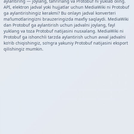
aylantiring — joylang, tahrirlang va Protobuf ni yuklab oling.
API, elektron jadval yoki hujjatlar uchun MediaWiki ni Protobuf
ga aylantirishingiz kerakmi? Bu onlayn jadval konverteri
maʼlumotlaringizni brauzeringizda maxfiy saqlaydi. MediaWiki
dan Protobuf ga aylantirish uchun jadvalni joylang, fayl
yuklang va toza Protobuf natijasini nusxalang. MediaWiki ni
Protobuf ga ishonchli tarzda aylantirish uchun avval jadvalni
koʻrib chiqishingiz, soʻngra yakuniy Protobuf natijasini eksport
qilishingiz mumkin.