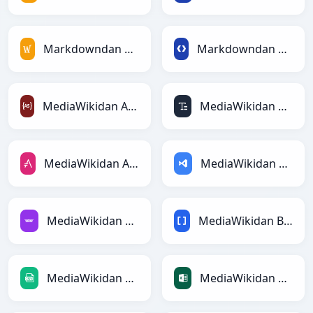
Markdowndan MediaWikiga
Markdowndan Protobufga
MediaWikidan ActionScriptga
MediaWikidan ASCIIga
MediaWikidan AsciiDocga
MediaWikidan ASPga
MediaWikidan Avroga
MediaWikidan BBCodega
MediaWikidan CSVga
MediaWikidan Excelga