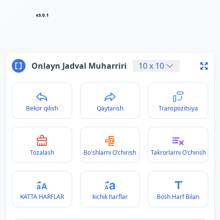
v3.0.1
Onlayn Jadval Muharriri
10
x
10
Bekor qilish
Qaytarish
Transpozitsiya
Tozalash
Bo'shlarni O'chirish
Takrorlarni O'chirish
KATTA HARFLAR
kichik harflar
Bosh Harf Bilan