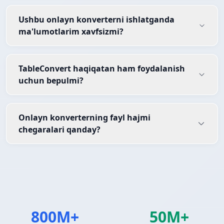
Ushbu onlayn konverterni ishlatganda
ma'lumotlarim xavfsizmi?
TableConvert haqiqatan ham foydalanish
uchun bepulmi?
Onlayn konverterning fayl hajmi
chegaralari qanday?
800M+
50M+