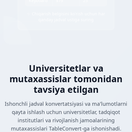
Keyboard
$79
25
✨ Chiqarish belgisini ko'rish uchun har
qanday jadval ustiga suring
Universitetlar va
mutaxassislar tomonidan
tavsiya etilgan
Ishonchli jadval konvertatsiyasi va ma'lumotlarni
qayta ishlash uchun universitetlar, tadqiqot
institutlari va rivojlanish jamoalarining
mutaxassislari TableConvert-ga ishonishadi.