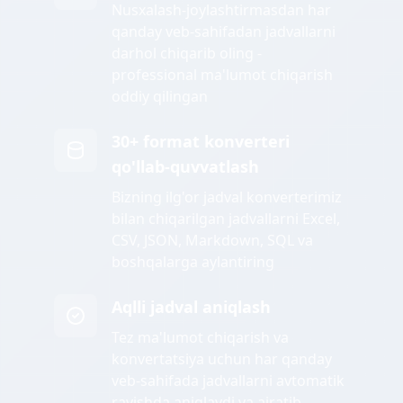
Nusxalash-joylashtirmasdan har
qanday veb-sahifadan jadvallarni
darhol chiqarib oling -
professional ma'lumot chiqarish
oddiy qilingan
30+ format konverteri
qo'llab-quvvatlash
Bizning ilg'or jadval konverterimiz
bilan chiqarilgan jadvallarni Excel,
CSV, JSON, Markdown, SQL va
boshqalarga aylantiring
Aqlli jadval aniqlash
Tez ma'lumot chiqarish va
konvertatsiya uchun har qanday
veb-sahifada jadvallarni avtomatik
ravishda aniqlaydi va ajratib