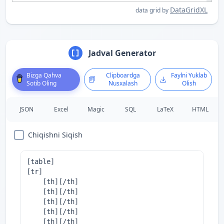
DataGridXL
data grid by
Jadval Generator
Bizga Qahva
Clipboardga
Faylni Yuklab
Sotib Oling
Nusxalash
Olish
JSON
Excel
Magic
SQL
LaTeX
HTML
Chiqishni Siqish