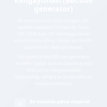
kengaytmasi (BBCode
generator)
Bir marta bosish bilan istalgan veb-
saytdan jadvallarni chiqaring. Excel,
CSV, JSON kabi 30+ formatga darhol
konvertatsiya qiling - nusxa ko'chirish-
joylashtirish talab qilinmaydi.
Veb jadvallardan BBCode generatori
kerakmi? Jadval maʼlumotlarini ajratib
olish uchun kengaytmadan
foydalaning, soʻngra bu yerda BBCode
natijasini yarating.
Bir bosishda jadval chiqarish