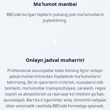
Ma'lumot manbai
BBCode bo'lgan fayllarni yuklang yoki ma'lumotlarni
joylashtiring.
2
Onlayn jadval muharriri
Professional xususiyatlar bilan bizning ilg'or onlayn
jadval muharririmizdan foydalanib ma'lumotlarni
tahrirlang. Bo'sh qatorlarni o'chirish, nusxalarni olib
tashlash, ma'lumotlar transpozitsiyasi, saralash, regex
topish va almashtirish va real vaqt ko'rinishini qo'llab-
quvvatlaydi. Barcha o'zgarishlar aniq, ishonchli natijalar
bilan avtomatik ravishda BBCode formatiga aylanadi.