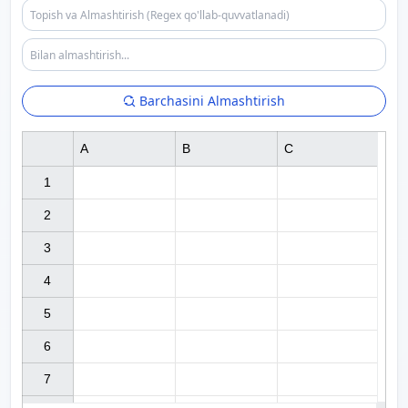
Barchasini Almashtirish
A
B
C
1

2

3

4

5

6

7
