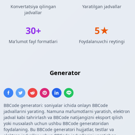
Konvertatsiya qilingan
Yaratilgan jadvallar
jadvallar
30+
5★
Ma'lumot fayl formatlari
Foydalanuvchi reytingi
BBCode Jadvali
Generator
BBCode generatori: soniyalar ichida onlayn BBCode
jadvallarini yarating. Namuna maʼlumotlarni yaratish, elektron
jadval kabi tahrirlash va BBCode natijangizni eksport qilish
yoki nusxalash uchun ushbu BBCode generatoridan
foydalaning. Bu BBCode generatori hujjatlar, testlar va