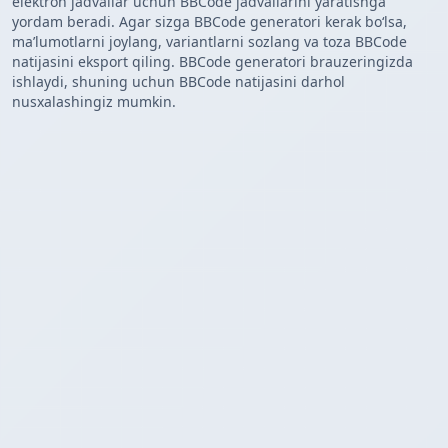
elektron jadvallar uchun BBCode jadvallarini yaratishga
yordam beradi. Agar sizga BBCode generatori kerak boʻlsa,
maʼlumotlarni joylang, variantlarni sozlang va toza BBCode
natijasini eksport qiling. BBCode generatori brauzeringizda
ishlaydi, shuning uchun BBCode natijasini darhol
nusxalashingiz mumkin.