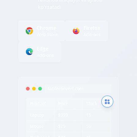
ko'rsatadi
Chrome
Firefox
Web Store
Add-ons
Edge
Add-ons
tableconvert.com
Product
Price
Stock
Laptop
$999
15
Mouse
$29
50