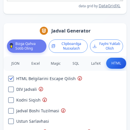
DataGridXL
data grid by
Jadval Generator
Bizga Qahva
Clipboardga
Faylni Yuklab
Sotib Oling
Nusxalash
Olish
HTML
JSON
Excel
Magic
SQL
LaTeX
HTML Belgilarini Escape Qilish
DIV Jadvali
Kodni Siqish
Jadval Boshi Tuzilmasi
Ustun Sarlavhasi