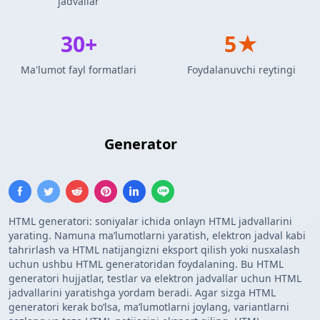
jadvallar
30+
5★
Ma'lumot fayl formatlari
Foydalanuvchi reytingi
HTML Jadvali
Generator
HTML generatori: soniyalar ichida onlayn HTML jadvallarini
yarating. Namuna maʼlumotlarni yaratish, elektron jadval kabi
tahrirlash va HTML natijangizni eksport qilish yoki nusxalash
uchun ushbu HTML generatoridan foydalaning. Bu HTML
generatori hujjatlar, testlar va elektron jadvallar uchun HTML
jadvallarini yaratishga yordam beradi. Agar sizga HTML
generatori kerak boʻlsa, maʼlumotlarni joylang, variantlarni