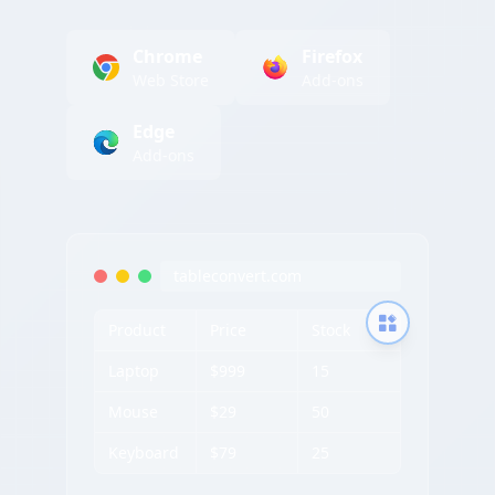
Chrome
Firefox
Web Store
Add-ons
Edge
Add-ons
tableconvert.com
Product
Price
Stock
Laptop
$999
15
Mouse
$29
50
Keyboard
$79
25