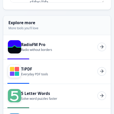
Explore more
More tools you'll love
RadioFM Pro
Radio without borders
TiPDF
Everyday PDF tools
5 Letter Words
Solve word puzzles faster