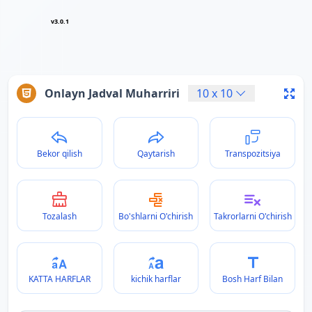
v3.0.1
Onlayn Jadval Muharriri
10
x
10
Bekor qilish
Qaytarish
Transpozitsiya
Tozalash
Bo'shlarni O'chirish
Takrorlarni O'chirish
KATTA HARFLAR
kichik harflar
Bosh Harf Bilan