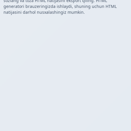
sozlang va toza HTML natijasini eksport qiling. HTML
generatori brauzeringizda ishlaydi, shuning uchun HTML
natijasini darhol nusxalashingiz mumkin.