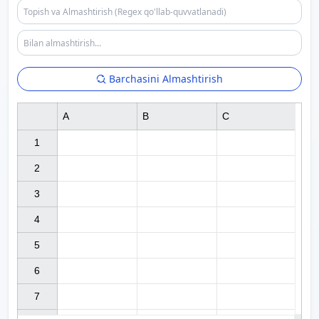
Barchasini Almashtirish
A
B
C
1

2

3

4

5

6

7
