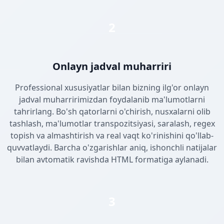
2
Onlayn jadval muharriri
Professional xususiyatlar bilan bizning ilg'or onlayn
jadval muharririmizdan foydalanib ma'lumotlarni
tahrirlang. Bo'sh qatorlarni o'chirish, nusxalarni olib
tashlash, ma'lumotlar transpozitsiyasi, saralash, regex
topish va almashtirish va real vaqt ko'rinishini qo'llab-
quvvatlaydi. Barcha o'zgarishlar aniq, ishonchli natijalar
bilan avtomatik ravishda HTML formatiga aylanadi.
3