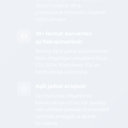
darhol chiqarib oling -
professional ma'lumot chiqarish
oddiy qilingan
30+ format konverteri
qo'llab-quvvatlash
Bizning ilg'or jadval konverterimiz
bilan chiqarilgan jadvallarni Excel,
CSV, JSON, Markdown, SQL va
boshqalarga aylantiring
Aqlli jadval aniqlash
Tez ma'lumot chiqarish va
konvertatsiya uchun har qanday
veb-sahifada jadvallarni avtomatik
ravishda aniqlaydi va ajratib
ko'rsatadi