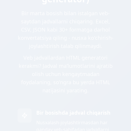
Bir marta bosish bilan istalgan veb-
saytdan jadvallarni chiqaring. Excel,
CSV, JSON kabi 30+ formatga darhol
konvertatsiya qiling - nusxa ko'chirish-
joylashtirish talab qilinmaydi.
Veb jadvallardan HTML generatori
kerakmi? Jadval maʼlumotlarini ajratib
olish uchun kengaytmadan
foydalaning, soʻngra bu yerda HTML
natijasini yarating.
Bir bosishda jadval chiqarish
Nusxalash-joylashtirmasdan har
qanday veb-sahifadan jadvallarni