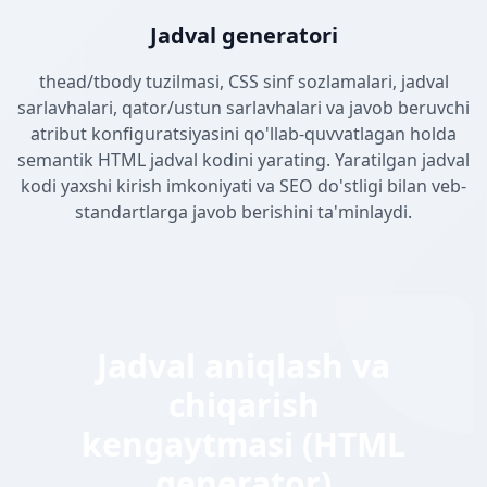
Jadval generatori
thead/tbody tuzilmasi, CSS sinf sozlamalari, jadval
sarlavhalari, qator/ustun sarlavhalari va javob beruvchi
atribut konfiguratsiyasini qo'llab-quvvatlagan holda
semantik HTML jadval kodini yarating. Yaratilgan jadval
kodi yaxshi kirish imkoniyati va SEO do'stligi bilan veb-
standartlarga javob berishini ta'minlaydi.
Jadval aniqlash va
chiqarish
kengaytmasi (HTML
generator)