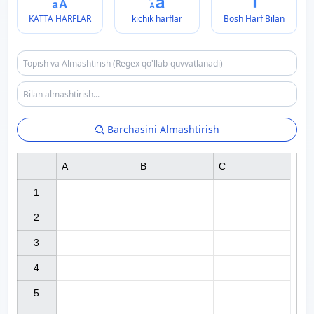
KATTA HARFLAR
kichik harflar
Bosh Harf Bilan
Barchasini Almashtirish
A
B
C
1

2

3

4

5
