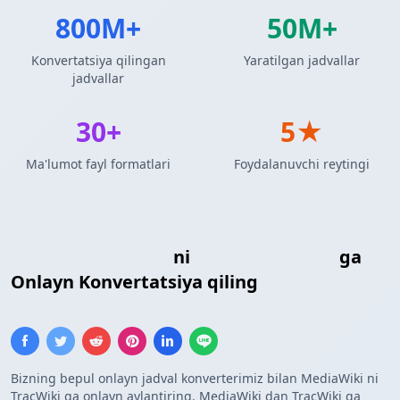
800M+
50M+
Konvertatsiya qilingan
Yaratilgan jadvallar
jadvallar
30+
5★
Ma'lumot fayl formatlari
Foydalanuvchi reytingi
MediaWiki Jadvali
ni
TracWiki Jadvali
ga
Onlayn Konvertatsiya qiling
Bizning bepul onlayn jadval konverterimiz bilan MediaWiki ni
TracWiki ga onlayn aylantiring. MediaWiki dan TracWiki ga