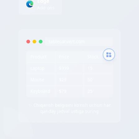
Edge
Add-ons
tableconvert.com
Product
Price
Stock
Laptop
$999
15
Mouse
$29
50
Keyboard
$79
25
✨ Chiqarish belgisini ko'rish uchun har
qanday jadval ustiga suring