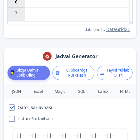
6

7

DataGridXL
data grid by
Jadval Generator
Bizga Qahva
Clipboardga
Faylni Yuklab
Sotib Oling
Nusxalash
Olish
JSON
Excel
Magic
SQL
LaTeX
HTML
Qator Sarlavhasi
Ustun Sarlavhasi