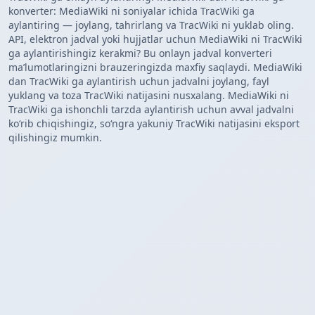
konverter: MediaWiki ni soniyalar ichida TracWiki ga
aylantiring — joylang, tahrirlang va TracWiki ni yuklab oling.
API, elektron jadval yoki hujjatlar uchun MediaWiki ni TracWiki
ga aylantirishingiz kerakmi? Bu onlayn jadval konverteri
maʼlumotlaringizni brauzeringizda maxfiy saqlaydi. MediaWiki
dan TracWiki ga aylantirish uchun jadvalni joylang, fayl
yuklang va toza TracWiki natijasini nusxalang. MediaWiki ni
TracWiki ga ishonchli tarzda aylantirish uchun avval jadvalni
koʻrib chiqishingiz, soʻngra yakuniy TracWiki natijasini eksport
qilishingiz mumkin.