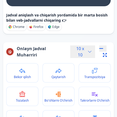
Jadval aniqlash va chiqarish yordamida bir marta bosish
bilan veb-jadvallarni chiqaring 👉
Chrome
Firefox
Edge
Onlayn Jadval
10
x
Muharriri
10
Bekor qilish
Qaytarish
Transpozitsiya
Tozalash
Bo'shlarni O'chirish
Takrorlarni O'chirish