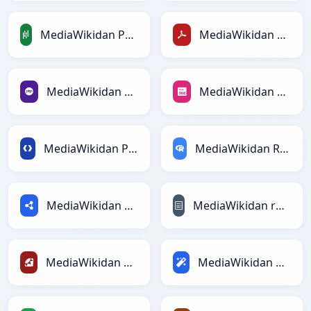
MediaWikidan PandasDataFramega
MediaWikidan PDFga
MediaWikidan PHPga
MediaWikidan PNGga
MediaWikidan Protobufga
MediaWikidan RDataFramega
MediaWikidan RDFga
MediaWikidan reStructuredTextga
MediaWikidan Rubyga
MediaWikidan Magicga