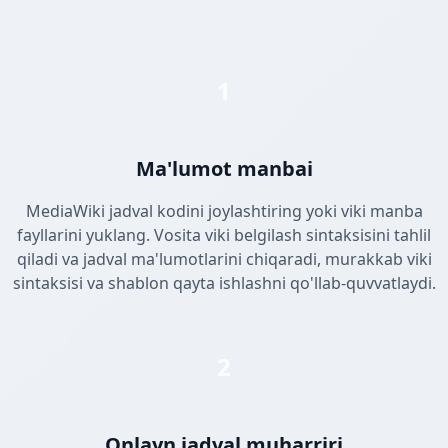
1
Ma'lumot manbai
MediaWiki jadval kodini joylashtiring yoki viki manba
fayllarini yuklang. Vosita viki belgilash sintaksisini tahlil
qiladi va jadval ma'lumotlarini chiqaradi, murakkab viki
sintaksisi va shablon qayta ishlashni qo'llab-quvvatlaydi.
2
Onlayn jadval muharriri