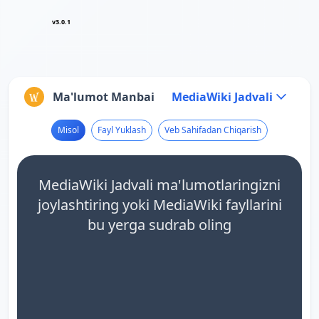
v3.0.1
Ma'lumot Manbai
MediaWiki Jadvali
Misol
Fayl Yuklash
Veb Sahifadan Chiqarish
MediaWiki Jadvali ma'lumotlaringizni
joylashtiring yoki MediaWiki fayllarini
bu yerga sudrab oling