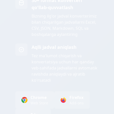
30+ format konverteri
qo'llab-quvvatlash
Bizning ilg'or jadval konverterimiz
bilan chiqarilgan jadvallarni Excel,
CSV, JSON, Markdown, SQL va
boshqalarga aylantiring
Aqlli jadval aniqlash
Tez ma'lumot chiqarish va
konvertatsiya uchun har qanday
veb-sahifada jadvallarni avtomatik
ravishda aniqlaydi va ajratib
ko'rsatadi
Chrome
Firefox
Web Store
Add-ons