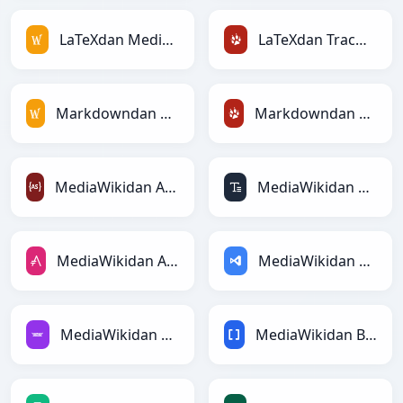
LaTeXdan MediaWikiga
LaTeXdan TracWikiga
Markdowndan MediaWikiga
Markdowndan TracWikiga
MediaWikidan ActionScriptga
MediaWikidan ASCIIga
MediaWikidan AsciiDocga
MediaWikidan ASPga
MediaWikidan Avroga
MediaWikidan BBCodega