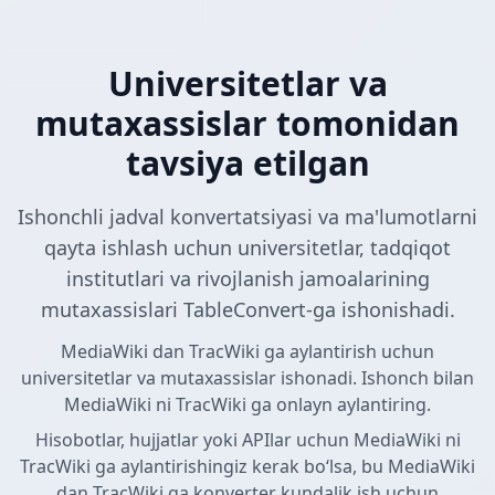
Universitetlar va
mutaxassislar tomonidan
tavsiya etilgan
Ishonchli jadval konvertatsiyasi va ma'lumotlarni
qayta ishlash uchun universitetlar, tadqiqot
institutlari va rivojlanish jamoalarining
mutaxassislari TableConvert-ga ishonishadi.
MediaWiki dan TracWiki ga aylantirish uchun
universitetlar va mutaxassislar ishonadi. Ishonch bilan
MediaWiki ni TracWiki ga onlayn aylantiring.
Hisobotlar, hujjatlar yoki APIlar uchun MediaWiki ni
TracWiki ga aylantirishingiz kerak boʻlsa, bu MediaWiki
dan TracWiki ga konverter kundalik ish uchun