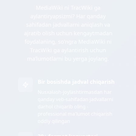
MediaWiki ni TracWiki ga
aylantiryapsizmi? Har qanday
sahifadan jadvallarni aniqlash va
ajratib olish uchun kengaytmadan
foydalaning, soʻngra MediaWiki ni
TracWiki ga aylantirish uchun
maʼlumotlarni bu yerga joylang.
Bir bosishda jadval chiqarish
Nusxalash-joylashtirmasdan har
qanday veb-sahifadan jadvallarni
darhol chiqarib oling -
professional ma'lumot chiqarish
oddiy qilingan