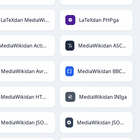
LaTeXdan MediaWikiga
LaTeXdan PHPga
MediaWikidan ActionScriptga
MediaWikidan ASCIIga
MediaWikidan Avroga
MediaWikidan BBCodega
MediaWikidan HTMLga
MediaWikidan INIga
MediaWikidan JSONga
MediaWikidan JSONLinesga