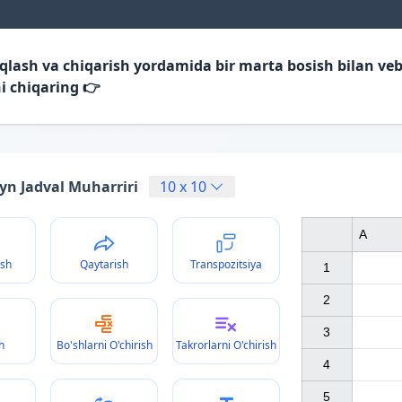
iqlash va chiqarish yordamida bir marta bosish bilan veb
i chiqaring 👉
yn Jadval Muharriri
10
x
10
A
ish
Qaytarish
Transpozitsiya
1

2

3

h
Bo'shlarni O'chirish
Takrorlarni O'chirish
4

5
