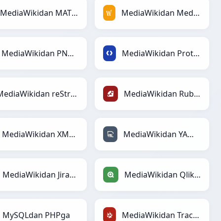
MediaWikidan MATLABga
MediaWikidan MediaWikiga
MediaWikidan PNGga
MediaWikidan Protobufga
MediaWikidan reStructuredTextga
MediaWikidan Rubyga
MediaWikidan XMLga
MediaWikidan YAMLga
MediaWikidan Jiraga
MediaWikidan Qlikga
MySQLdan PHPga
MediaWikidan TracWikiga