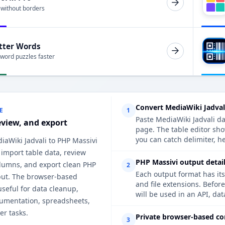
 without borders
tter Words
 word puzzles faster
Convert MediaWiki Jadval
E
1
Paste MediaWiki Jadvali da
eview, and export
page. The table editor sh
you can catch delimiter, h
iaWiki Jadvali to PHP Massivi
 import table data, review
PHP Massivi output detail
lumns, and export clean PHP
2
Each output format has its
put. The browser-based
and file extensions. Befor
useful for data cleanup,
will be used in an API, da
cumentation, spreadsheets,
er tasks.
Private browser-based co
3