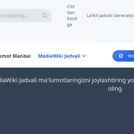
CSV
dan
LaTeX Jadvali Generator
Excel
ga
umot Manbai
MediaWiki Jadvali
Mi
aWiki Jadvali ma'lumotlaringizni joylashtiring y
oling