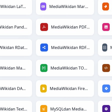
MediaWikidan LaTeXga
MediaWikidan Markdownga
MediaWikidan PandasDataFramega
MediaWikidan PDFga
MediaWikidan RDataFramega
MediaWikidan RDFga
MediaWikidan Magicga
MediaWikidan TOMLga
MediaWikidan DAXga
MediaWikidan Firebasega
MediaWikidan Textilega
MySQLdan MediaWikiga