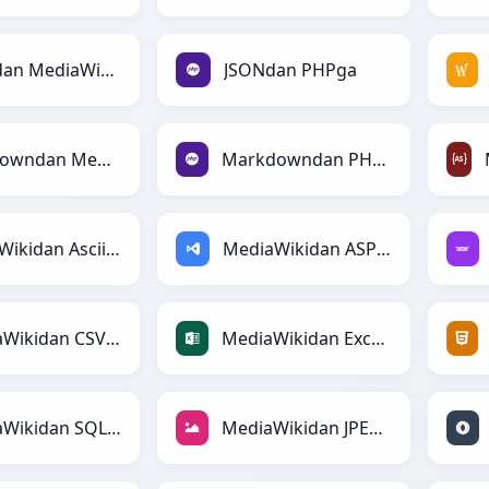
JSONdan MediaWikiga
JSONdan PHPga
Markdowndan MediaWikiga
Markdowndan PHPga
MediaWikidan AsciiDocga
MediaWikidan ASPga
MediaWikidan CSVga
MediaWikidan Excelga
MediaWikidan SQLga
MediaWikidan JPEGga