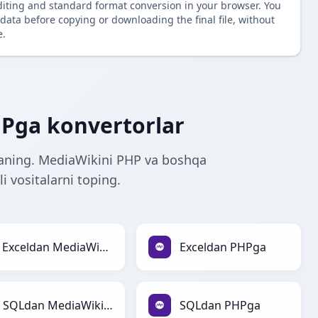
diting and standard format conversion in your browser. You
data before copying or downloading the final file, without
e.
Pga konvertorlar
aning. MediaWikini PHP va boshqa
i vositalarni toping.
Exceldan MediaWikiga
Exceldan PHPga
SQLdan MediaWikiga
SQLdan PHPga