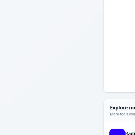
Explore m
More tools you'
Rad