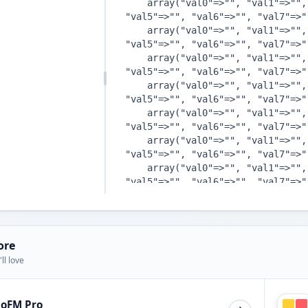
ore
ll love
ioFM Pro