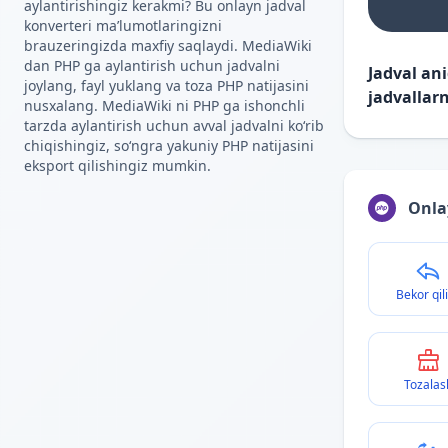
aylantirishingiz kerakmi? Bu onlayn jadval
konverteri maʼlumotlaringizni
brauzeringizda maxfiy saqlaydi. MediaWiki
dan PHP ga aylantirish uchun jadvalni
Jadval an
joylang, fayl yuklang va toza PHP natijasini
jadvallarn
nusxalang. MediaWiki ni PHP ga ishonchli
tarzda aylantirish uchun avval jadvalni koʻrib
chiqishingiz, soʻngra yakuniy PHP natijasini
eksport qilishingiz mumkin.
Onla
Bekor qil
Tozalas