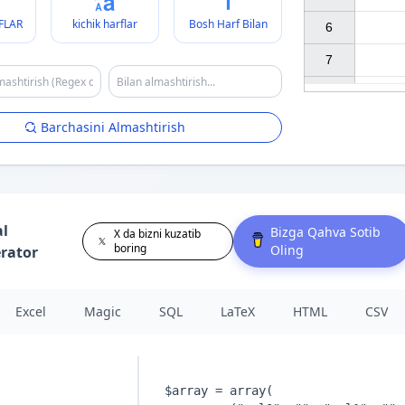
FLAR
kichik harflar
Bosh Harf Bilan
6

7

Barchasini Almashtirish
al
Bizga Qahva Sotib
X da bizni kuzatib
boring
Oling
rator
Excel
Magic
SQL
LaTeX
HTML
CSV