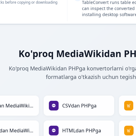
TableConvert runs table e
ks before copying or downloading
can inspect the converted 
installing desktop softwar
Ko'proq MediaWikidan PH
Ko'proq MediaWikidan PHPga konvertorlarni o'rg
formatlarga o'tkazish uchun tegishl
CSVdan MediaWikiga
CSVdan PHPga
HTMLdan MediaWikiga
HTMLdan PHPga