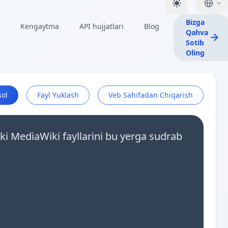
Bizga
Kengaytma
API hujjatlari
Blog
Qahva
Sotib
Oling
sol
Fayl Yuklash
Veb Sahifadan Chiqarish
oki MediaWiki fayllarini bu yerga sudrab