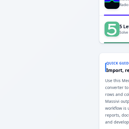
Radio
5 Le
Solve
QUICK GUID
Import, r
Use this Med
converter to
rows and co
Massivi out
workflow is 
reports, do
and develop