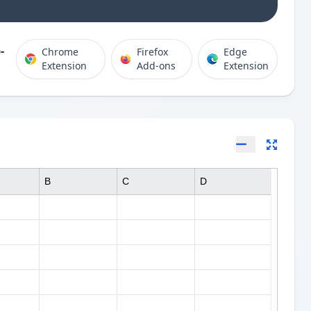
-
Chrome
Firefox
Edge
Extension
Add-ons
Extension
B
C
D