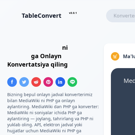
v3.0.1
TableConvert
MediaWiki Jadvali
ni
PHP
Massivi
ga Onlayn
Ma'l
Konvertatsiya qiling
Medi
Bizning bepul onlayn jadval konverterimiz
bilan MediaWiki ni PHP ga onlayn
aylantiring. MediaWiki dan PHP ga konverter:
MediaWiki ni soniyalar ichida PHP ga
aylantiring — joylang, tahrirlang va PHP ni
yuklab oling. API, elektron jadval yoki
hujjatlar uchun MediaWiki ni PHP ga