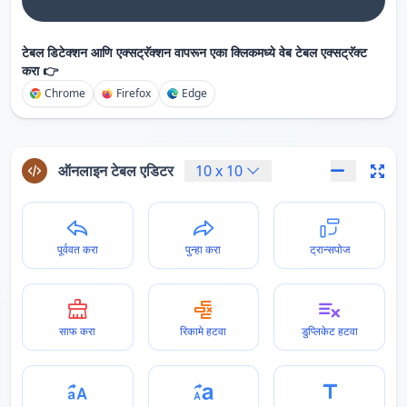
टेबल डिटेक्शन आणि एक्सट्रॅक्शन वापरून एका क्लिकमध्ये वेब टेबल एक्सट्रॅक्ट
करा 👉
Chrome
Firefox
Edge
ऑनलाइन टेबल एडिटर
10
x
10
पूर्ववत करा
पुन्हा करा
ट्रान्सपोज
साफ करा
रिकामे हटवा
डुप्लिकेट हटवा