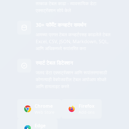
तत्काळ टेबल काढा - व्यावसायिक डेटा
एक्सट्रॅक्शन सोपे केले
30+ फॉर्मॅट कन्व्हर्टर समर्थन
आमच्या प्रगत टेबल कन्व्हर्टरसह काढलेले टेबल
Excel, CSV, JSON, Markdown, SQL,
आणि अधिकमध्ये रूपांतरित करा
स्मार्ट टेबल डिटेक्शन
जलद डेटा एक्सट्रॅक्शन आणि रूपांतरणासाठी
कोणत्याही वेबपेजवरील टेबल आपोआप शोधते
आणि हायलाइट करते
Chrome
Firefox
Web Store
Add-ons
Edge