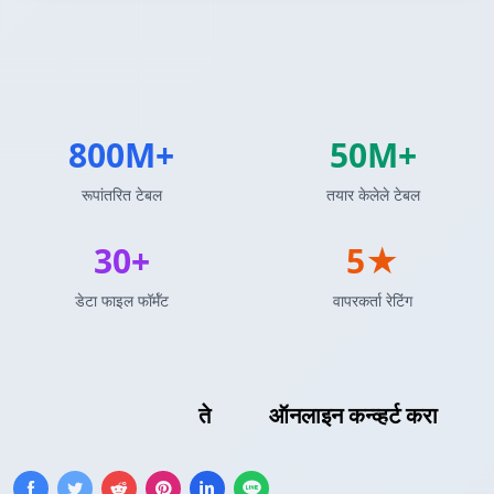
800M+
50M+
रूपांतरित टेबल
तयार केलेले टेबल
30+
5★
डेटा फाइल फॉर्मॅट
वापरकर्ता रेटिंग
MySQL क्वेरी परिणाम
ते
XML
ऑनलाइन कन्व्हर्ट करा