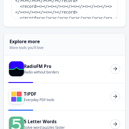
Explore more
More tools you'll love
RadioFM Pro
Radio without borders
TiPDF
Everyday PDF tools
5 Letter Words
Solve word puzzles faster