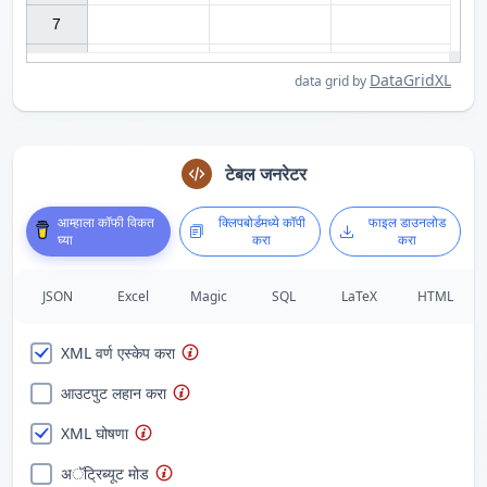
7

DataGridXL
data grid by
टेबल जनरेटर
आम्हाला कॉफी विकत
क्लिपबोर्डमध्ये कॉपी
फाइल डाउनलोड
घ्या
करा
करा
JSON
Excel
Magic
SQL
LaTeX
HTML
XML वर्ण एस्केप करा
आउटपुट लहान करा
XML घोषणा
अॅट्रिब्यूट मोड