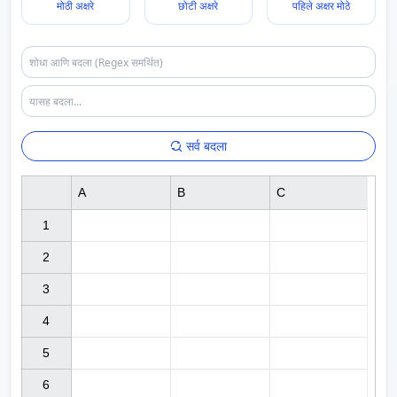
मोठी अक्षरे
छोटी अक्षरे
पहिले अक्षर मोठे
सर्व बदला
A
B
C
1

2

3

4

5

6
