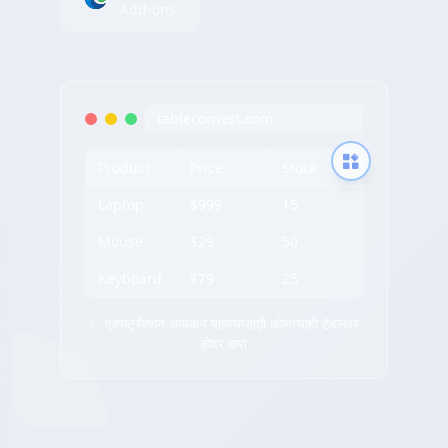
Add-ons
tableconvert.com
Product
Price
Stock
Laptop
$999
15
Mouse
$29
50
Keyboard
$79
25
✨ एक्सट्रॅक्शन आयकन पाहण्यासाठी कोणत्याही टेबलवर
होवर करा