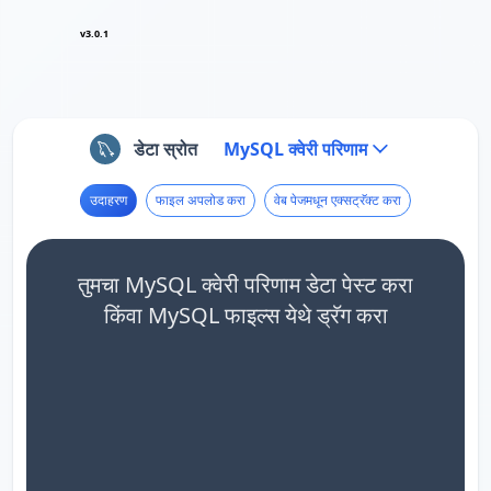
v3.0.1
डेटा स्रोत
MySQL क्वेरी परिणाम
उदाहरण
फाइल अपलोड करा
वेब पेजमधून एक्सट्रॅक्ट करा
तुमचा MySQL क्वेरी परिणाम डेटा पेस्ट करा
किंवा MySQL फाइल्स येथे ड्रॅग करा