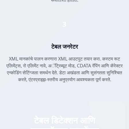
रूपांतरित होतात.
3
टेबल जनरेटर
XML मानकांचे पालन करणारा XML आउटपुट तयार करा. कस्टम रूट
एलिमेंट्स, रो एलिमेंट नावे, अॅट्रिब्यूट मोड, CDATA रॅपिंग आणि कॅरेक्टर
एन्कोडिंग सेटिंग्जला समर्थन देते. डेटा अखंडता आणि सुसंगतता सुनिश्चित
करते, एंटरप्राइझ-स्तरीय अनुप्रयोग आवश्यकता पूर्ण करते.
टेबल डिटेक्शन आणि