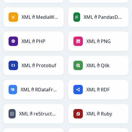
XML ते MediaWiki
XML ते PandasDataFrame
XML ते PHP
XML ते PNG
XML ते Protobuf
XML ते Qlik
XML ते RDataFrame
XML ते RDF
XML ते reStructuredText
XML ते Ruby