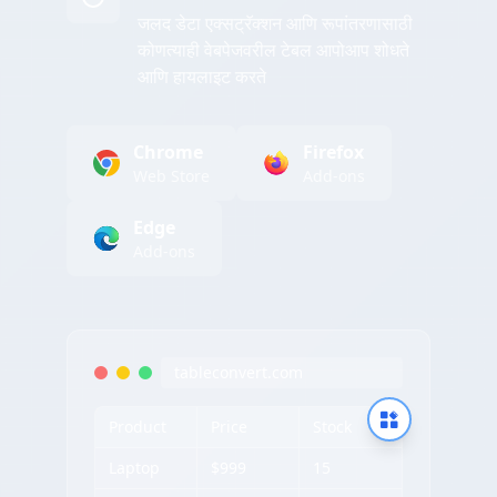
जलद डेटा एक्सट्रॅक्शन आणि रूपांतरणासाठी
कोणत्याही वेबपेजवरील टेबल आपोआप शोधते
आणि हायलाइट करते
Chrome
Firefox
Web Store
Add-ons
Edge
Add-ons
tableconvert.com
Product
Price
Stock
Laptop
$999
15