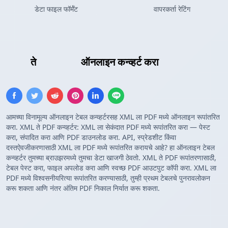
डेटा फाइल फॉर्मॅट
वापरकर्ता रेटिंग
XML
ते
PDF टेबल
ऑनलाइन कन्व्हर्ट करा
आमच्या विनामूल्य ऑनलाइन टेबल कन्व्हर्टरसह XML ला PDF मध्ये ऑनलाइन रूपांतरित
करा. XML ते PDF कन्व्हर्टर: XML ला सेकंदात PDF मध्ये रूपांतरित करा — पेस्ट
करा, संपादित करा आणि PDF डाउनलोड करा. API, स्प्रेडशीट किंवा
दस्तऐवजीकरणासाठी XML ला PDF मध्ये रूपांतरित करायचे आहे? हा ऑनलाइन टेबल
कन्व्हर्टर तुमच्या ब्राउझरमध्ये तुमचा डेटा खाजगी ठेवतो. XML ते PDF रूपांतरणासाठी,
टेबल पेस्ट करा, फाइल अपलोड करा आणि स्वच्छ PDF आउटपुट कॉपी करा. XML ला
PDF मध्ये विश्वसनीयरित्या रूपांतरित करण्यासाठी, तुम्ही प्रथम टेबलचे पुनरावलोकन
करू शकता आणि नंतर अंतिम PDF निकाल निर्यात करू शकता.