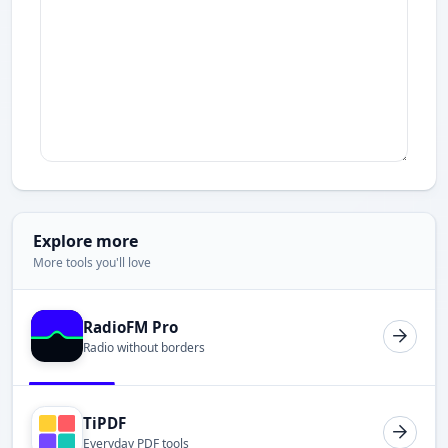
Explore more
More tools you'll love
RadioFM Pro
Radio without borders
TiPDF
Everyday PDF tools