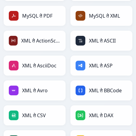
MySQL ते PDF
MySQL ते XML
XML ते ActionScript
XML ते ASCII
XML ते AsciiDoc
XML ते ASP
XML ते Avro
XML ते BBCode
XML ते CSV
XML ते DAX