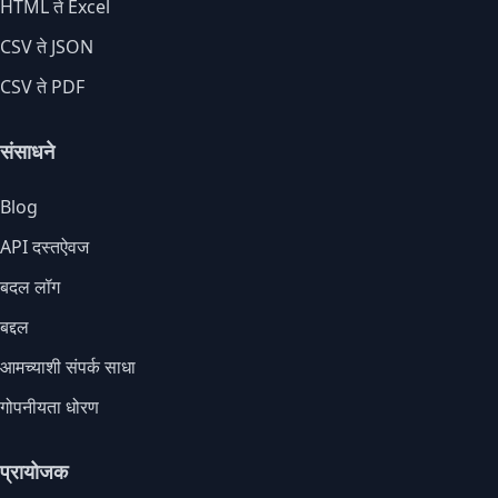
HTML ते Excel
CSV ते JSON
CSV ते PDF
संसाधने
Blog
API दस्तऐवज
बदल लॉग
बद्दल
आमच्याशी संपर्क साधा
गोपनीयता धोरण
प्रायोजक