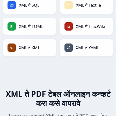
XML ते SQL
XML ते Textile
XML ते TOML
XML ते TracWiki
XML ते XML
XML ते YAML
XML ते PDF टेबल ऑनलाइन कन्व्हर्ट
करा कसे वापरावे
Learn to convert XML डेटा फाइल ते PDF व्यावसायिक