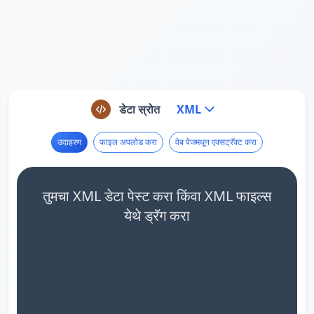
डेटा स्रोत
XML
उदाहरण
फाइल अपलोड करा
वेब पेजमधून एक्सट्रॅक्ट करा
तुमचा XML डेटा पेस्ट करा किंवा XML फाइल्स
येथे ड्रॅग करा