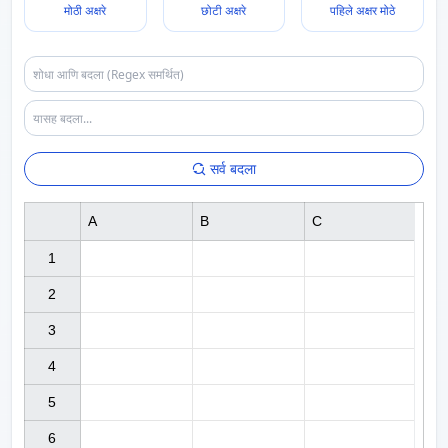
मोठी अक्षरे
छोटी अक्षरे
पहिले अक्षर मोठे
सर्व बदला
A
B
C
1

2

3

4

5

6
