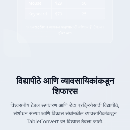
Mouse
$29
50
Keyboard
$79
25
✨ एक्सट्रॅक्शन आयकन पाहण्यासाठी कोणत्याही टेबलवर
होवर करा
विद्यापीठे आणि व्यावसायिकांकडून
शिफारस
विश्वसनीय टेबल रूपांतरण आणि डेटा प्रक्रियेसाठी विद्यापीठे,
संशोधन संस्था आणि विकास संघांमधील व्यावसायिकांकडून
TableConvert वर विश्वास ठेवला जातो.