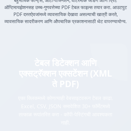
बहुभाषिक फॉन्ट्स, ऑटो-पेजिनेशन, वॉटरमार्क जोडणे आणि प्रिंट
ऑप्टिमायझेशनसह उच्च-गुणवत्तेच्या PDF टेबल फाइल्स तयार करा. आउटपुट
PDF दस्तऐवजांमध्ये व्यावसायिक देखावा असल्याची खात्री करते,
व्यावसायिक सादरीकरण आणि औपचारिक प्रकाशनासाठी थेट वापरण्यायोग्य.
टेबल डिटेक्शन आणि
एक्सट्रॅक्शन एक्सटेंशन (XML
ते PDF)
एका क्लिकमध्ये कोणत्याही वेबसाइटवरून टेबल काढा.
Excel, CSV, JSON समावेशित 30+ फॉर्मॅटमध्ये
तत्काळ रूपांतरित करा - कॉपी-पेस्टिंगची आवश्यकता
नाही.