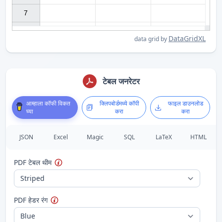
7

DataGridXL
data grid by
टेबल जनरेटर
आम्हाला कॉफी विकत
क्लिपबोर्डमध्ये कॉपी
फाइल डाउनलोड
घ्या
करा
करा
JSON
Excel
Magic
SQL
LaTeX
HTML
PDF टेबल थीम
PDF हेडर रंग