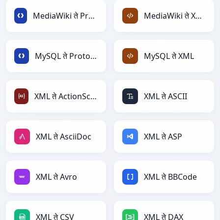
MediaWiki ते Protobuf
MediaWiki ते XML
MySQL ते Protobuf
MySQL ते XML
XML ते ActionScript
XML ते ASCII
XML ते AsciiDoc
XML ते ASP
XML ते Avro
XML ते BBCode
XML ते CSV
XML ते DAX