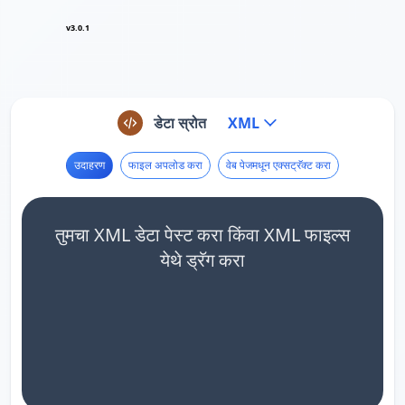
v3.0.1
डेटा स्रोत
XML
उदाहरण
फाइल अपलोड करा
वेब पेजमधून एक्सट्रॅक्ट करा
तुमचा XML डेटा पेस्ट करा किंवा XML फाइल्स
येथे ड्रॅग करा