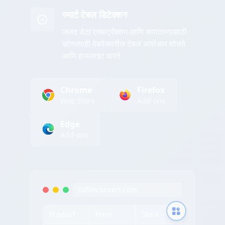
स्मार्ट टेबल डिटेक्शन
जलद डेटा एक्सट्रॅक्शन आणि रूपांतरणासाठी
कोणत्याही वेबपेजवरील टेबल आपोआप शोधते
आणि हायलाइट करते
Chrome
Firefox
Web Store
Add-ons
Edge
Add-ons
tableconvert.com
Product
Price
Stock