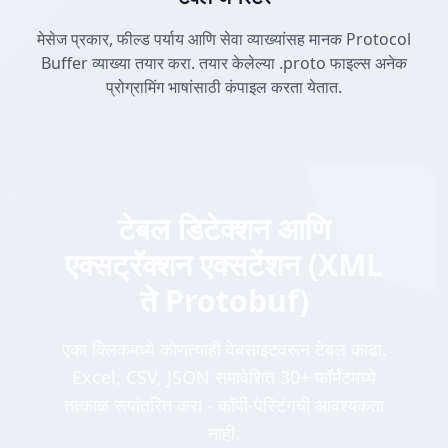
मेसेज प्रकार, फील्ड पर्याय आणि सेवा व्याख्यांसह मानक Protocol
Buffer व्याख्या तयार करा. तयार केलेल्या .proto फाइल्स अनेक
प्रोग्रामिंग भाषांसाठी कंपाइल करता येतात.
टेबल डिटेक्शन आणि
एक्सट्रॅक्शन एक्सटेंशन (XML
ते Protobuf)
एका क्लिकमध्ये कोणत्याही वेबसाइटवरून टेबल काढा.
Excel, CSV, JSON समावेशित 30+ फॉर्मॅटमध्ये
तत्काळ रूपांतरित करा - कॉपी-पेस्टिंगची आवश्यकता
नाही.