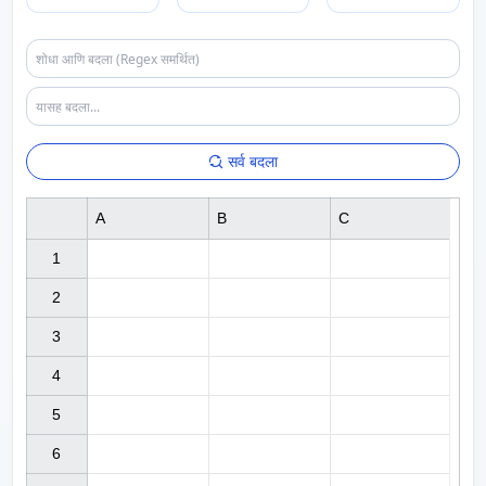
सर्व बदला
A
B
C
1

2

3

4

5

6
