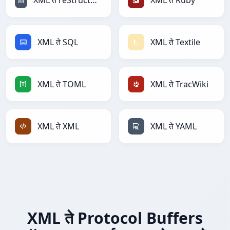
XML ते reStructuredText
XML ते Ruby
XML ते SQL
XML ते Textile
XML ते TOML
XML ते TracWiki
XML ते XML
XML ते YAML
XML ते Protocol Buffers