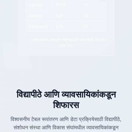
Laptop
$999
15
Mouse
$29
50
Keyboard
$79
25
✨ एक्सट्रॅक्शन आयकन पाहण्यासाठी कोणत्याही टेबलवर
होवर करा
विद्यापीठे आणि व्यावसायिकांकडून
शिफारस
विश्वसनीय टेबल रूपांतरण आणि डेटा प्रक्रियेसाठी विद्यापीठे,
संशोधन संस्था आणि विकास संघांमधील व्यावसायिकांकडून