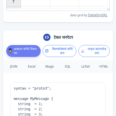
7

DataGridXL
data grid by
टेबल जनरेटर
आम्हाला कॉफी विकत
क्लिपबोर्डमध्ये कॉपी
फाइल डाउनलोड
घ्या
करा
करा
JSON
Excel
Magic
SQL
LaTeX
HTML