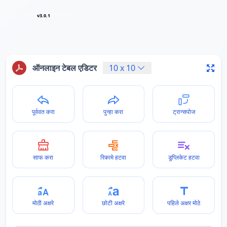
v3.0.1
ऑनलाइन टेबल एडिटर
10
x
10
पूर्ववत करा
पुन्हा करा
ट्रान्सपोज
साफ करा
रिकामे हटवा
डुप्लिकेट हटवा
मोठी अक्षरे
छोटी अक्षरे
पहिले अक्षर मोठे