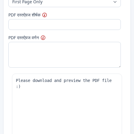
PDF दस्तऐवज शीर्षक
PDF दस्तऐवज वर्णन