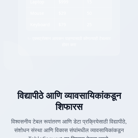
Laptop
$999
15
Mouse
$29
50
Keyboard
$79
25
✨ एक्सट्रॅक्शन आयकन पाहण्यासाठी कोणत्याही टेबलवर
होवर करा
विद्यापीठे आणि व्यावसायिकांकडून
शिफारस
विश्वसनीय टेबल रूपांतरण आणि डेटा प्रक्रियेसाठी विद्यापीठे,
संशोधन संस्था आणि विकास संघांमधील व्यावसायिकांकडून