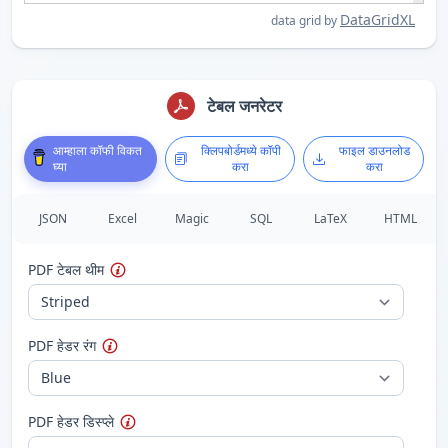
DataGridXL
data grid by
टेबल जनरेटर
आम्हाला कॉफी विकत
क्लिपबोर्डमध्ये कॉपी
फाइल डाउनलोड
घ्या
करा
करा
JSON
Excel
Magic
SQL
LaTeX
HTML
PDF टेबल थीम
PDF हेडर रंग
PDF हेडर डिस्प्ले