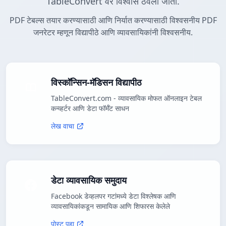
TableConvert वर विश्वास ठेवला जातो.
PDF टेबल्स तयार करण्यासाठी आणि निर्यात करण्यासाठी विश्वसनीय PDF
जनरेटर म्हणून विद्यापीठे आणि व्यावसायिकांनी विश्वसनीय.
विस्कॉन्सिन-मॅडिसन विद्यापीठ
TableConvert.com - व्यावसायिक मोफत ऑनलाइन टेबल
कन्व्हर्टर आणि डेटा फॉर्मॅट साधन
लेख वाचा
डेटा व्यावसायिक समुदाय
Facebook डेव्हलपर गटांमध्ये डेटा विश्लेषक आणि
व्यावसायिकांकडून सामायिक आणि शिफारस केलेले
पोस्ट पहा