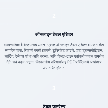
2
ऑनलाइन टेबल एडिटर
व्यावसायिक वैशिष्ट्यांसह आमचा प्रगत ऑनलाइन टेबल एडिटर वापरून डेटा
संपादित करा. रिकामी पंक्ती हटवणे, डुप्लिकेट काढणे, डेटा ट्रान्सपोझिशन,
सॉर्टिंग, रेजेक्स शोधा आणि बदला, आणि रिअल-टाइम पूर्वावलोकनास समर्थन
देते. सर्व बदल अचूक, विश्वसनीय परिणामांसह PDF फॉर्मॅटमध्ये आपोआप
रूपांतरित होतात.
3
टेबल जनरेटर