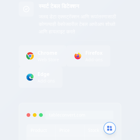
स्मार्ट टेबल डिटेक्शन
जलद डेटा एक्सट्रॅक्शन आणि रूपांतरणासाठी
कोणत्याही वेबपेजवरील टेबल आपोआप शोधते
आणि हायलाइट करते
Chrome
Firefox
Web Store
Add-ons
Edge
Add-ons
tableconvert.com
Product
Price
Stock