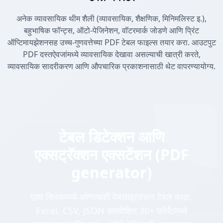
अनेक व्यावसायिक थीम शैली (व्यावसायिक, शैक्षणिक, मिनिमलिस्ट इ.),
बहुभाषिक फॉन्ट्स, ऑटो-पेजिनेशन, वॉटरमार्क जोडणे आणि प्रिंट
ऑप्टिमायझेशनसह उच्च-गुणवत्तेच्या PDF टेबल फाइल्स तयार करा. आउटपुट
PDF दस्तऐवजांमध्ये व्यावसायिक देखावा असल्याची खात्री करते,
व्यावसायिक सादरीकरण आणि औपचारिक प्रकाशनासाठी थेट वापरण्यायोग्य.
टेबल डिटेक्शन आणि
एक्सट्रॅक्शन एक्सटेंशन (PDF
generator)
एका क्लिकमध्ये कोणत्याही वेबसाइटवरून टेबल काढा.
Excel, CSV, JSON समावेशित 30+ फॉर्मॅटमध्ये