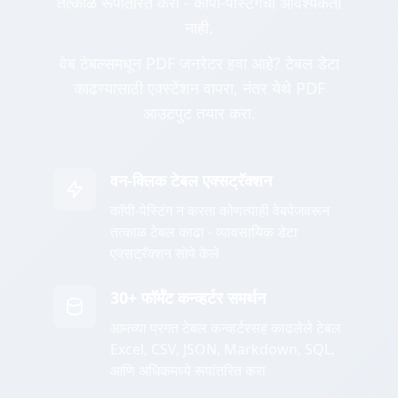
तत्काळ रूपांतरित करा - कॉपी-पेस्टिंगची आवश्यकता
नाही.
वेब टेबल्समधून PDF जनरेटर हवा आहे? टेबल डेटा
काढण्यासाठी एक्स्टेंशन वापरा, नंतर येथे PDF
आउटपुट तयार करा.
वन-क्लिक टेबल एक्सट्रॅक्शन
कॉपी-पेस्टिंग न करता कोणत्याही वेबपेजवरून
तत्काळ टेबल काढा - व्यावसायिक डेटा
एक्सट्रॅक्शन सोपे केले
30+ फॉर्मॅट कन्व्हर्टर समर्थन
आमच्या प्रगत टेबल कन्व्हर्टरसह काढलेले टेबल
Excel, CSV, JSON, Markdown, SQL,
आणि अधिकमध्ये रूपांतरित करा