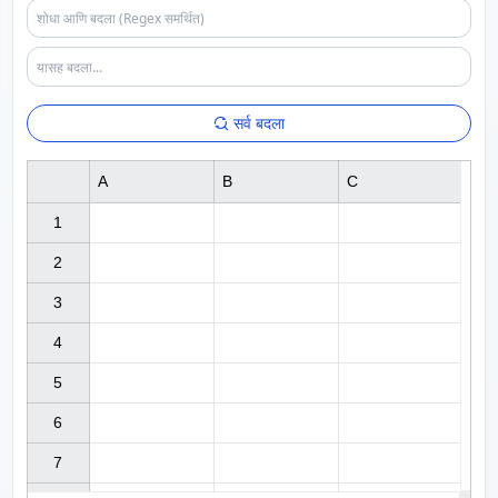
सर्व बदला
A
B
C
1

2

3

4

5

6

7
