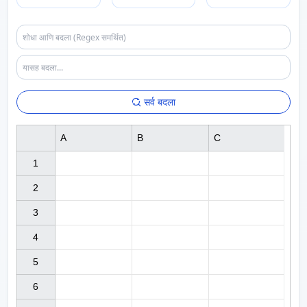
सर्व बदला
A
B
C
1

2

3

4

5

6
