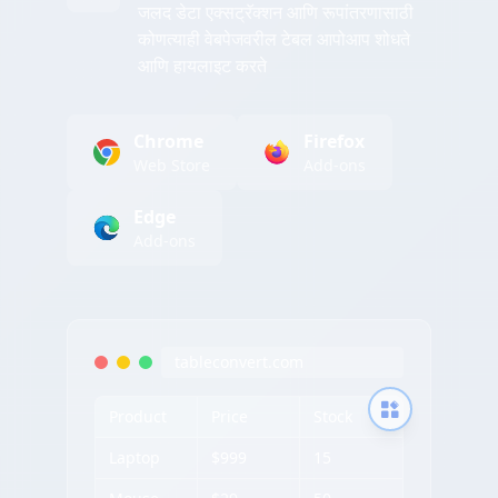
जलद डेटा एक्सट्रॅक्शन आणि रूपांतरणासाठी
कोणत्याही वेबपेजवरील टेबल आपोआप शोधते
आणि हायलाइट करते
Chrome
Firefox
Web Store
Add-ons
Edge
Add-ons
tableconvert.com
Product
Price
Stock
Laptop
$999
15