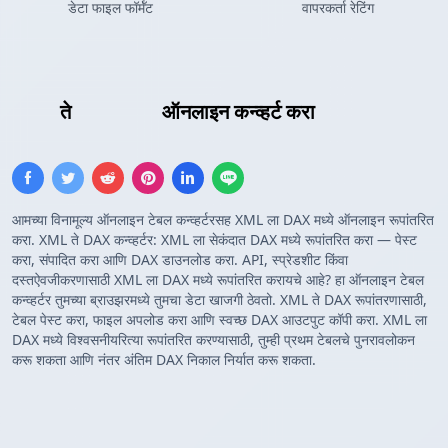
डेटा फाइल फॉर्मॅट
वापरकर्ता रेटिंग
XML
ते
DAX टेबल
ऑनलाइन कन्व्हर्ट करा
आमच्या विनामूल्य ऑनलाइन टेबल कन्व्हर्टरसह XML ला DAX मध्ये ऑनलाइन रूपांतरित
करा. XML ते DAX कन्व्हर्टर: XML ला सेकंदात DAX मध्ये रूपांतरित करा — पेस्ट
करा, संपादित करा आणि DAX डाउनलोड करा. API, स्प्रेडशीट किंवा
दस्तऐवजीकरणासाठी XML ला DAX मध्ये रूपांतरित करायचे आहे? हा ऑनलाइन टेबल
कन्व्हर्टर तुमच्या ब्राउझरमध्ये तुमचा डेटा खाजगी ठेवतो. XML ते DAX रूपांतरणासाठी,
टेबल पेस्ट करा, फाइल अपलोड करा आणि स्वच्छ DAX आउटपुट कॉपी करा. XML ला
DAX मध्ये विश्वसनीयरित्या रूपांतरित करण्यासाठी, तुम्ही प्रथम टेबलचे पुनरावलोकन
करू शकता आणि नंतर अंतिम DAX निकाल निर्यात करू शकता.