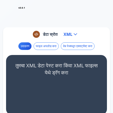
v3.0.1
डेटा स्रोत
XML
उदाहरण
फाइल अपलोड करा
वेब पेजमधून एक्सट्रॅक्ट करा
तुमचा XML डेटा पेस्ट करा किंवा XML फाइल्स
येथे ड्रॅग करा