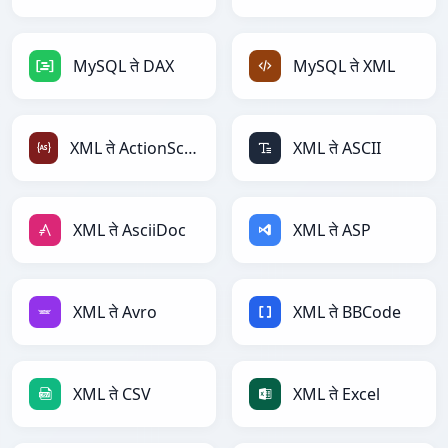
MySQL ते DAX
MySQL ते XML
XML ते ActionScript
XML ते ASCII
XML ते AsciiDoc
XML ते ASP
XML ते Avro
XML ते BBCode
XML ते CSV
XML ते Excel