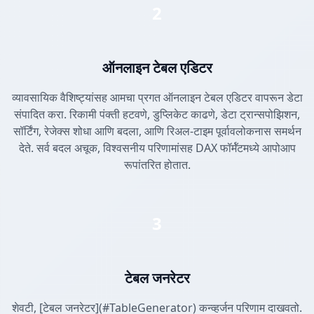
2
ऑनलाइन टेबल एडिटर
व्यावसायिक वैशिष्ट्यांसह आमचा प्रगत ऑनलाइन टेबल एडिटर वापरून डेटा
संपादित करा. रिकामी पंक्ती हटवणे, डुप्लिकेट काढणे, डेटा ट्रान्सपोझिशन,
सॉर्टिंग, रेजेक्स शोधा आणि बदला, आणि रिअल-टाइम पूर्वावलोकनास समर्थन
देते. सर्व बदल अचूक, विश्वसनीय परिणामांसह DAX फॉर्मॅटमध्ये आपोआप
रूपांतरित होतात.
3
टेबल जनरेटर
शेवटी, [टेबल जनरेटर](#TableGenerator) कन्व्हर्जन परिणाम दाखवतो.