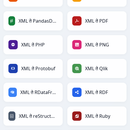
XML ते PandasDataFrame
XML ते PDF
XML ते PHP
XML ते PNG
XML ते Protobuf
XML ते Qlik
XML ते RDataFrame
XML ते RDF
XML ते reStructuredText
XML ते Ruby