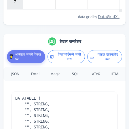
7

DataGridXL
data grid by
टेबल जनरेटर
आम्हाला कॉफी विकत
क्लिपबोर्डमध्ये कॉपी
फाइल डाउनलोड
घ्या
करा
करा
JSON
Excel
Magic
SQL
LaTeX
HTML