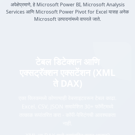
अपेक्षेप्रमाणे, हे Microsoft Power BI, Microsoft Analysis
Services आणि Microsoft Power Pivot for Excel यासह अनेक
Microsoft उत्पादनांमध्ये वापरले जाते.
टेबल डिटेक्शन आणि
एक्सट्रॅक्शन एक्सटेंशन (XML
ते DAX)
एका क्लिकमध्ये कोणत्याही वेबसाइटवरून टेबल काढा.
Excel, CSV, JSON समावेशित 30+ फॉर्मॅटमध्ये
तत्काळ रूपांतरित करा - कॉपी-पेस्टिंगची आवश्यकता
नाही.