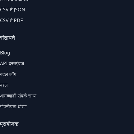
CSV ते JSON
CSV ते PDF
संसाधने
Blog
API दस्तऐवज
बदल लॉग
बद्दल
आमच्याशी संपर्क साधा
गोपनीयता धोरण
प्रायोजक