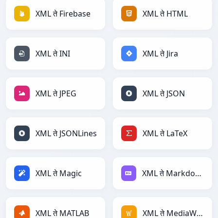
XML ते Firebase
XML ते HTML
XML ते INI
XML ते Jira
XML ते JPEG
XML ते JSON
XML ते JSONLines
XML ते LaTeX
XML ते Magic
XML ते Markdown
XML ते MATLAB
XML ते MediaWiki