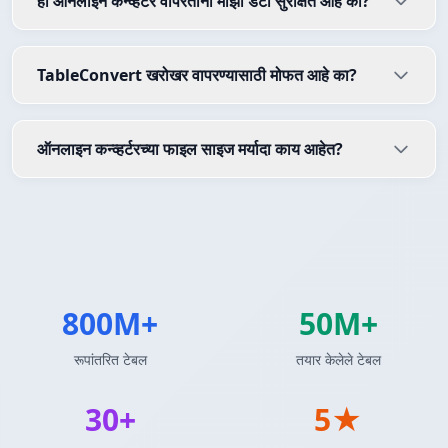
हा ऑनलाइन कन्व्हर्टर वापरताना माझा डेटा सुरक्षित आहे का?
TableConvert खरोखर वापरण्यासाठी मोफत आहे का?
ऑनलाइन कन्व्हर्टरच्या फाइल साइज मर्यादा काय आहेत?
800M+
50M+
रूपांतरित टेबल
तयार केलेले टेबल
30+
5★