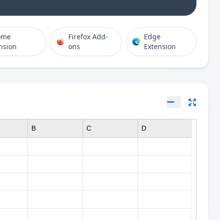
ome
Firefox Add-
Edge
nsion
ons
Extension
B
C
D