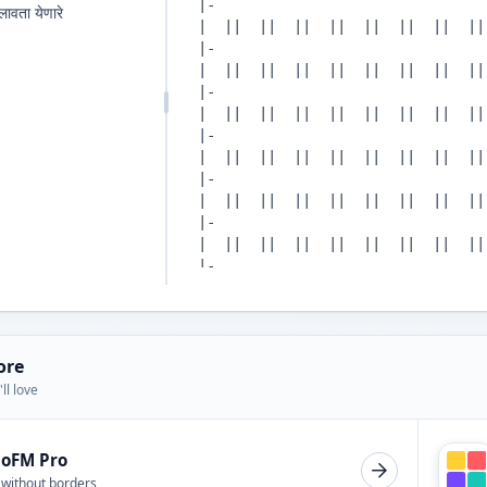
लावता येणारे
ore
ll love
ioFM Pro
 without borders