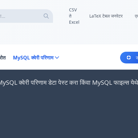
CSV
ते
LaTeX टेबल जनरेटर
ए
Excel
्रोत
MySQL क्वेरी परिणाम
उ
MySQL क्वेरी परिणाम डेटा पेस्ट करा किंवा MySQL फाइल्स येथे