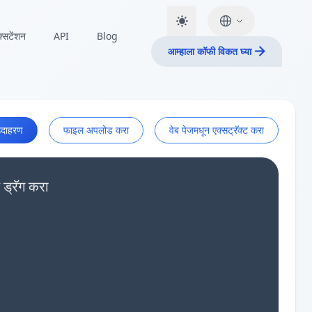
क्सटेंशन
API
Blog
आम्हाला कॉफी विकत घ्या
दाहरण
फाइल अपलोड करा
वेब पेजमधून एक्सट्रॅक्ट करा
 ड्रॅग करा