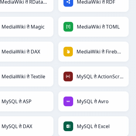
MediaWiki ते RDataFrame
MediaWiki ते RDF
MediaWiki ते Magic
MediaWiki ते TOML
MediaWiki ते DAX
MediaWiki ते Firebase
MediaWiki ते Textile
MySQL ते ActionScript
MySQL ते ASP
MySQL ते Avro
MySQL ते DAX
MySQL ते Excel