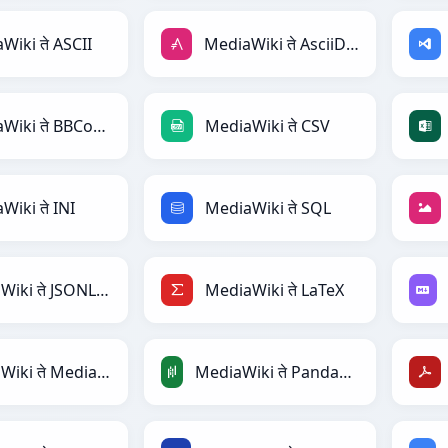
Wiki ते ASCII
MediaWiki ते AsciiDoc
MediaWiki ते BBCode
MediaWiki ते CSV
Wiki ते INI
MediaWiki ते SQL
MediaWiki ते JSONLines
MediaWiki ते LaTeX
MediaWiki ते MediaWiki
MediaWiki ते PandasDataFrame