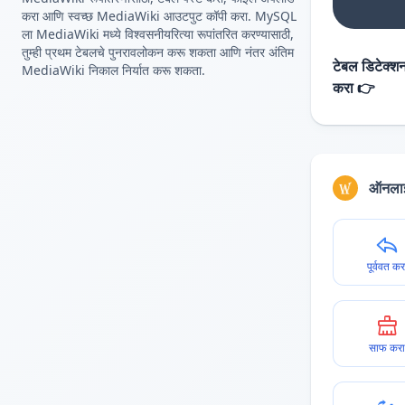
करा आणि स्वच्छ MediaWiki आउटपुट कॉपी करा. MySQL
ला MediaWiki मध्ये विश्वसनीयरित्या रूपांतरित करण्यासाठी,
तुम्ही प्रथम टेबलचे पुनरावलोकन करू शकता आणि नंतर अंतिम
टेबल डिटेक्शन
MediaWiki निकाल निर्यात करू शकता.
करा 👉
ऑनलाइ
पूर्ववत कर
साफ करा