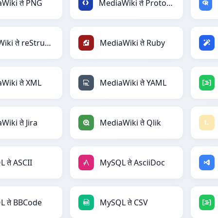
Wiki ते PNG
MediaWiki ते Protobuf
MediaWiki ते reStructuredText
MediaWiki ते Ruby
Wiki ते XML
MediaWiki ते YAML
iki ते Jira
MediaWiki ते Qlik
 ते ASCII
MySQL ते AsciiDoc
 ते BBCode
MySQL ते CSV