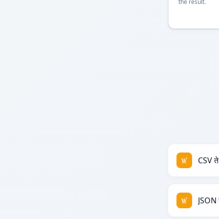
the result.
CSV त
JSON 