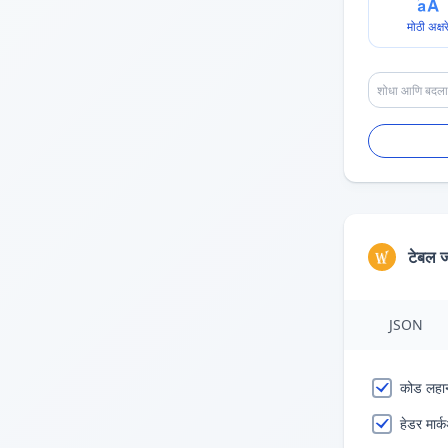
मोठी अक्षर
टेबल 
JSON
कोड लहा
हेडर मार्