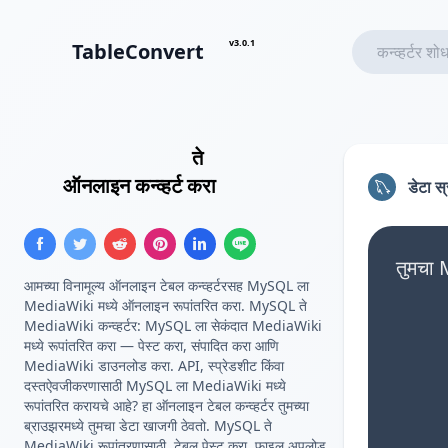
v3.0.1
TableConvert
MySQL क्वेरी परिणाम
ते
MediaWiki
टेबल
ऑनलाइन कन्व्हर्ट करा
डेटा स
तुमचा 
आमच्या विनामूल्य ऑनलाइन टेबल कन्व्हर्टरसह MySQL ला
MediaWiki मध्ये ऑनलाइन रूपांतरित करा. MySQL ते
MediaWiki कन्व्हर्टर: MySQL ला सेकंदात MediaWiki
मध्ये रूपांतरित करा — पेस्ट करा, संपादित करा आणि
MediaWiki डाउनलोड करा. API, स्प्रेडशीट किंवा
दस्तऐवजीकरणासाठी MySQL ला MediaWiki मध्ये
रूपांतरित करायचे आहे? हा ऑनलाइन टेबल कन्व्हर्टर तुमच्या
ब्राउझरमध्ये तुमचा डेटा खाजगी ठेवतो. MySQL ते
MediaWiki रूपांतरणासाठी, टेबल पेस्ट करा, फाइल अपलोड