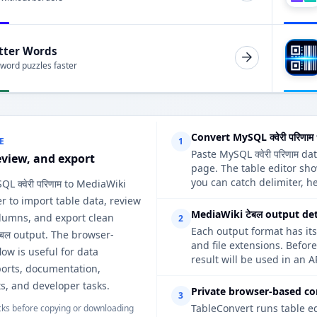
tter Words
 word puzzles faster
Convert MySQL क्वेरी परिणा
E
1
Paste MySQL क्वेरी परिणाम d
eview, and export
page. The table editor sh
you can catch delimiter, h
L क्वेरी परिणाम to MediaWiki
er to import table data, review
MediaWiki टेबल output det
lumns, and export clean
2
Each output format has its
ेबल output. The browser-
and file extensions. Befor
ow is useful for data
result will be used in an A
ports, documentation,
s, and developer tasks.
Private browser-based co
3
TableConvert runs table e
ks before copying or downloading