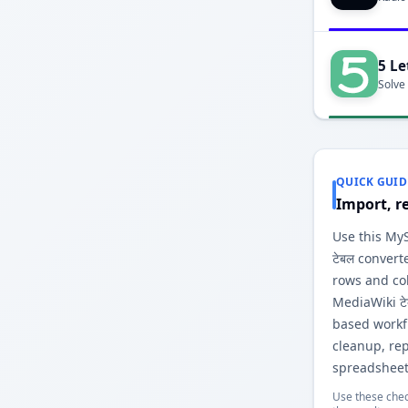
5 Le
Solve
QUICK GUID
Import, r
Use this MySQ
टेबल convert
rows and co
MediaWiki ट
based workfl
cleanup, re
spreadsheet
Use these chec