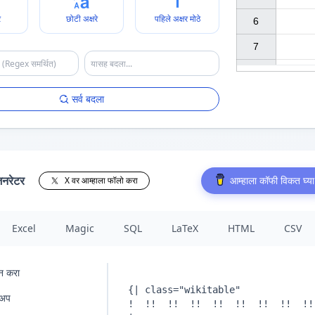
े
छोटी अक्षरे
पहिले अक्षर मोठे
6

7

सर्व बदला
जनरेटर
आम्हाला कॉफी विकत घ्या
X वर आम्हाला फॉलो करा
Excel
Magic
SQL
LaTeX
HTML
CSV
न करा
कअप