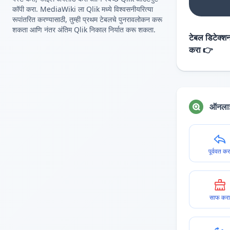
कॉपी करा. MediaWiki ला Qlik मध्ये विश्वसनीयरित्या
रूपांतरित करण्यासाठी, तुम्ही प्रथम टेबलचे पुनरावलोकन करू
शकता आणि नंतर अंतिम Qlik निकाल निर्यात करू शकता.
टेबल डिटेक्शन
करा 👉
ऑनलाइ
पूर्ववत कर
साफ करा