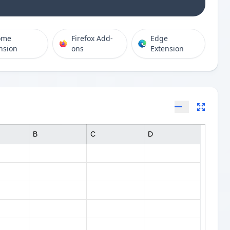
ome
Firefox Add-
Edge
nsion
ons
Extension
B
C
D