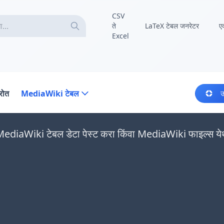
CSV
ते
LaTeX टेबल जनरेटर
ए
Excel
्रोत
MediaWiki टेबल
उ
MediaWiki टेबल डेटा पेस्ट करा किंवा MediaWiki फाइल्स येथे