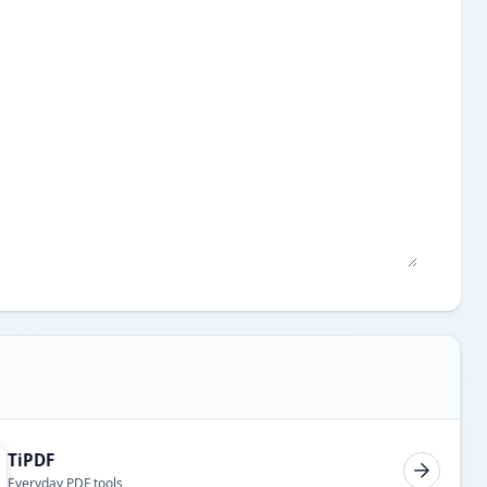
TiPDF
Everyday PDF tools