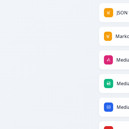
JSON 
Media
Media