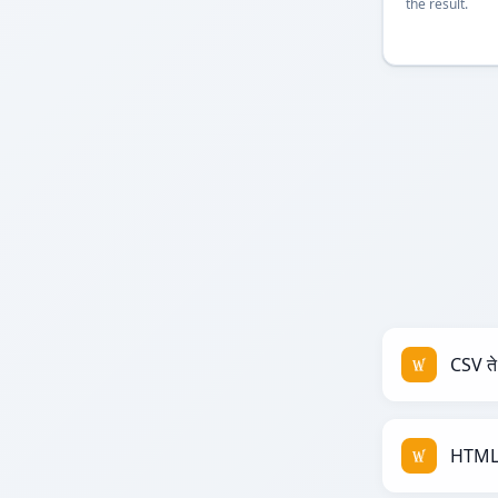
the result.
CSV त
HTML 