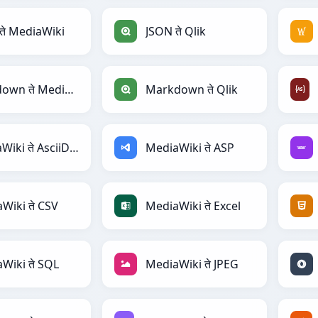
ते MediaWiki
JSON ते Qlik
Markdown ते MediaWiki
Markdown ते Qlik
MediaWiki ते AsciiDoc
MediaWiki ते ASP
Wiki ते CSV
MediaWiki ते Excel
Wiki ते SQL
MediaWiki ते JPEG