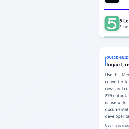
5 Le
Solve
QUICK GUID
Import, r
Use this Med
converter to
rows and co
टेबल output
is useful fo
documentati
developer ta
Use these chec