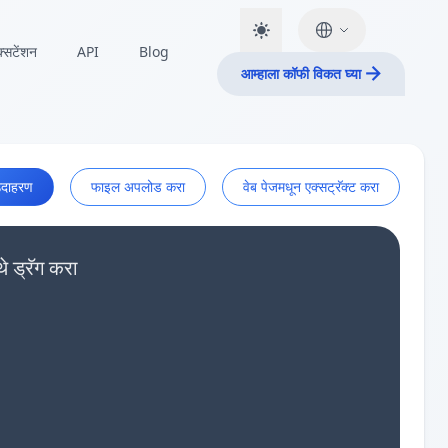
क्सटेंशन
API
Blog
आम्हाला कॉफी विकत घ्या
दाहरण
फाइल अपलोड करा
वेब पेजमधून एक्सट्रॅक्ट करा
 ड्रॅग करा