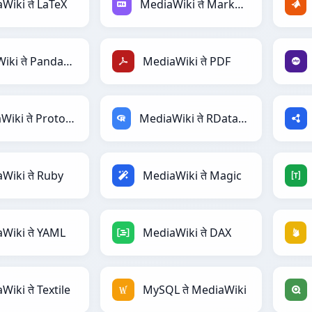
Wiki ते LaTeX
MediaWiki ते Markdown
MediaWiki ते PandasDataFrame
MediaWiki ते PDF
MediaWiki ते Protobuf
MediaWiki ते RDataFrame
Wiki ते Ruby
MediaWiki ते Magic
Wiki ते YAML
MediaWiki ते DAX
Wiki ते Textile
MySQL ते MediaWiki