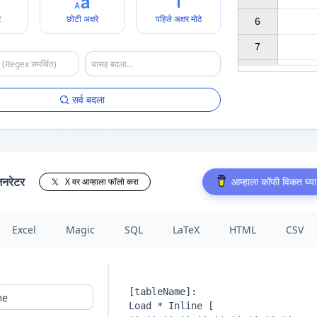
े
छोटी अक्षरे
पहिले अक्षर मोठे
6

7

सर्व बदला
जनरेटर
आम्हाला कॉफी विकत घ्या
X वर आम्हाला फॉलो करा
Excel
Magic
SQL
LaTeX
HTML
CSV