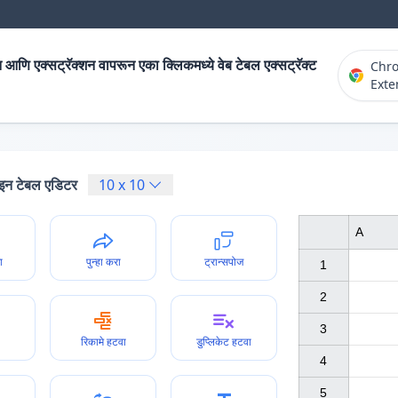
 आणि एक्सट्रॅक्शन वापरून एका क्लिकमध्ये वेब टेबल एक्सट्रॅक्ट
Chr
Exte
न टेबल एडिटर
10
x
10
A
ा
पुन्हा करा
ट्रान्सपोज
1

2

3

रिकामे हटवा
डुप्लिकेट हटवा
4

5
