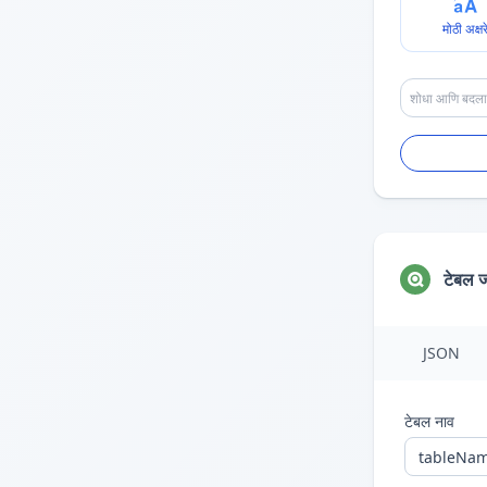
मोठी अक्षर
टेबल 
JSON
टेबल नाव