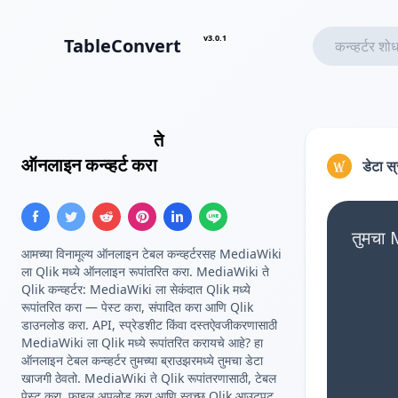
v3.0.1
TableConvert
MediaWiki टेबल
ते
Qlik टेबल
ऑनलाइन कन्व्हर्ट करा
डेटा स
तुमचा 
आमच्या विनामूल्य ऑनलाइन टेबल कन्व्हर्टरसह MediaWiki
ला Qlik मध्ये ऑनलाइन रूपांतरित करा. MediaWiki ते
Qlik कन्व्हर्टर: MediaWiki ला सेकंदात Qlik मध्ये
रूपांतरित करा — पेस्ट करा, संपादित करा आणि Qlik
डाउनलोड करा. API, स्प्रेडशीट किंवा दस्तऐवजीकरणासाठी
MediaWiki ला Qlik मध्ये रूपांतरित करायचे आहे? हा
ऑनलाइन टेबल कन्व्हर्टर तुमच्या ब्राउझरमध्ये तुमचा डेटा
खाजगी ठेवतो. MediaWiki ते Qlik रूपांतरणासाठी, टेबल
पेस्ट करा, फाइल अपलोड करा आणि स्वच्छ Qlik आउटपुट