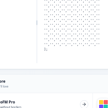
ore
ll love
ioFM Pro
 without borders