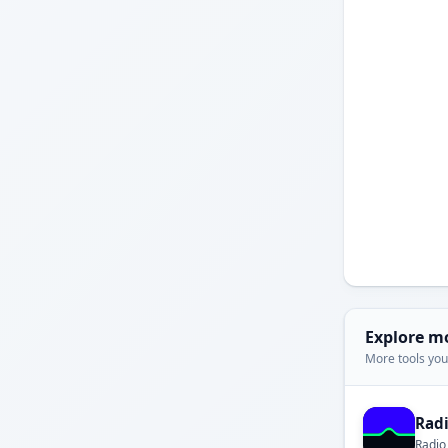
Explore m
More tools you'
Rad
Radio