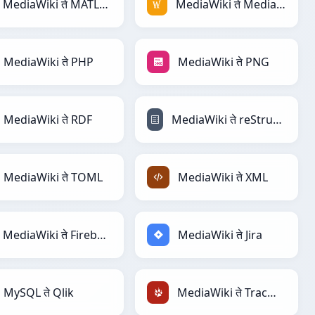
MediaWiki ते MATLAB
MediaWiki ते MediaWiki
MediaWiki ते PHP
MediaWiki ते PNG
MediaWiki ते RDF
MediaWiki ते reStructuredText
MediaWiki ते TOML
MediaWiki ते XML
MediaWiki ते Firebase
MediaWiki ते Jira
MySQL ते Qlik
MediaWiki ते TracWiki