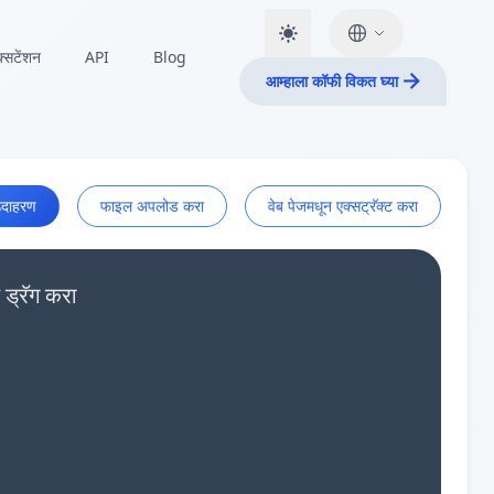
क्सटेंशन
API
Blog
आम्हाला कॉफी विकत घ्या
दाहरण
फाइल अपलोड करा
वेब पेजमधून एक्सट्रॅक्ट करा
 ड्रॅग करा