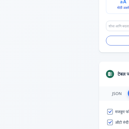
मोठी अक्षर
टेबल 
JSON
मजकूर फॉर
ऑटो रुंदी