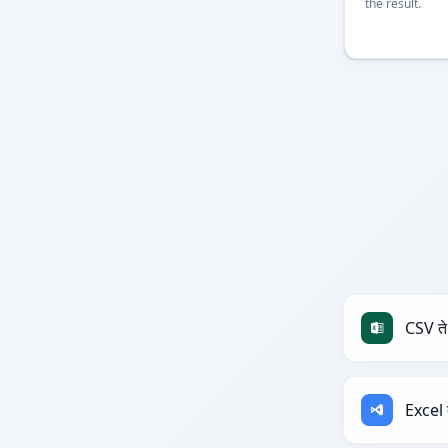
the result.
CSV ते
Excel 