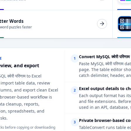
tter Words
 word puzzles faster
Convert MySQL क्वेरी परिणा
E
1
Paste MySQL क्वेरी परिणाम d
eview, and export
page. The table editor sh
catch delimiter, header, an
L क्वेरी परिणाम to Excel
 import table data, review
Excel output details to c
lumns, and export clean Excel
2
Each output format has its
 browser-based workflow is
and file extensions. Befor
ata cleanup, reports,
used in an API, database, 
on, spreadsheets, and
sks.
Private browser-based co
3
TableConvert runs table e
ks before copying or downloading