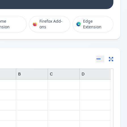
ome
Firefox Add-
Edge
nsion
ons
Extension
B
C
D