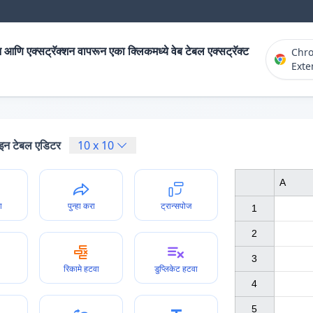
 आणि एक्सट्रॅक्शन वापरून एका क्लिकमध्ये वेब टेबल एक्सट्रॅक्ट
Chr
Exte
न टेबल एडिटर
10
x
10
A
ा
पुन्हा करा
ट्रान्सपोज
1

2

3

रिकामे हटवा
डुप्लिकेट हटवा
4

5
