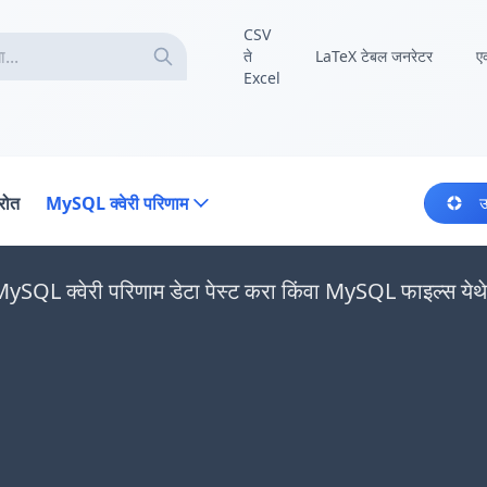
CSV
ते
LaTeX टेबल जनरेटर
ए
Excel
्रोत
MySQL क्वेरी परिणाम
उ
MySQL क्वेरी परिणाम डेटा पेस्ट करा किंवा MySQL फाइल्स येथे