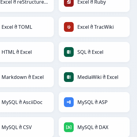
Excel ते reStructuredText
Excel ते Ruby
Excel ते TOML
Excel ते TracWiki
HTML ते Excel
SQL ते Excel
Markdown ते Excel
MediaWiki ते Excel
MySQL ते AsciiDoc
MySQL ते ASP
MySQL ते CSV
MySQL ते DAX