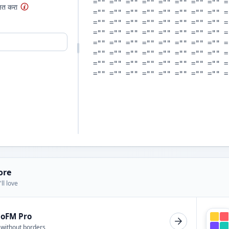
षित करा
ore
ll love
ioFM Pro
 without borders