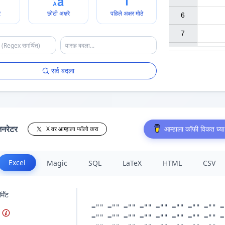
े
छोटी अक्षरे
पहिले अक्षर मोठे
6

7

सर्व बदला
जनरेटर
आम्हाला कॉफी विकत घ्या
X वर आम्हाला फॉलो करा
Excel
Magic
SQL
LaTeX
HTML
CSV
्मॅट