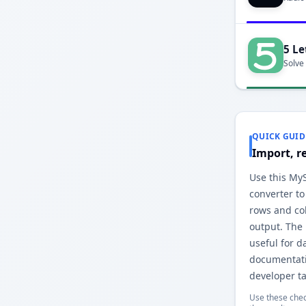
5 Le
Solve
QUICK GUID
Import, r
Use this MySQ
converter to
rows and co
output. The
useful for d
documentati
developer ta
Use these chec