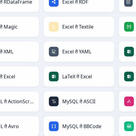
 ते RDataFrame
Excel ते RDF
 ते Magic
Excel ते Textile
 ते XML
Excel ते YAML
े Excel
LaTeX ते Excel
MySQL ते ActionScript
MySQL ते ASCII
 ते Avro
MySQL ते BBCode