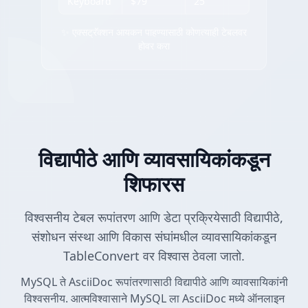
Keyboard
$79
25
✨ एक्सट्रॅक्शन आयकन पाहण्यासाठी कोणत्याही टेबलवर
होवर करा
विद्यापीठे आणि व्यावसायिकांकडून
शिफारस
विश्वसनीय टेबल रूपांतरण आणि डेटा प्रक्रियेसाठी विद्यापीठे,
संशोधन संस्था आणि विकास संघांमधील व्यावसायिकांकडून
TableConvert वर विश्वास ठेवला जातो.
MySQL ते AsciiDoc रूपांतरणासाठी विद्यापीठे आणि व्यावसायिकांनी
विश्वसनीय. आत्मविश्वासाने MySQL ला AsciiDoc मध्ये ऑनलाइन