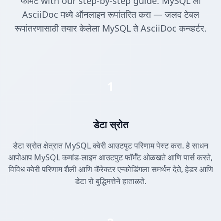
फॉर्मॅट with our step-by-step guide. MySQL ला
AsciiDoc मध्ये ऑनलाइन रूपांतरित करा — जलद टेबल
रूपांतरणासाठी तयार केलेला MySQL ते AsciiDoc कन्व्हर्टर.
1
डेटा स्रोत
डेटा स्रोत क्षेत्रात MySQL क्वेरी आउटपुट परिणाम पेस्ट करा. हे साधन
आपोआप MySQL कमांड-लाइन आउटपुट फॉर्मॅट ओळखते आणि पार्स करते,
विविध क्वेरी परिणाम शैली आणि कॅरेक्टर एन्कोडिंगला समर्थन देते, हेडर आणि
डेटा रो बुद्धिमत्तेने हाताळते.