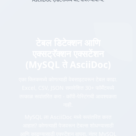
टेबल डिटेक्शन आणि
एक्सट्रॅक्शन एक्सटेंशन
(MySQL ते AsciiDoc)
एका क्लिकमध्ये कोणत्याही वेबसाइटवरून टेबल काढा.
Excel, CSV, JSON समावेशित 30+ फॉर्मॅटमध्ये
तत्काळ रूपांतरित करा - कॉपी-पेस्टिंगची आवश्यकता
नाही.
MySQL ला AsciiDoc मध्ये रूपांतरित करत
आहात? कोणत्याही पेजवरून टेबल्स शोधण्यासाठी
आणि काढण्यासाठी एक्स्टेंशन वापरा, नंतर MySQL