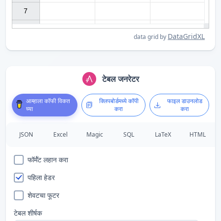
7

DataGridXL
data grid by
टेबल जनरेटर
आम्हाला कॉफी विकत
क्लिपबोर्डमध्ये कॉपी
फाइल डाउनलोड
घ्या
करा
करा
JSON
Excel
Magic
SQL
LaTeX
HTML
फॉर्मॅट लहान करा
पहिला हेडर
शेवटचा फूटर
टेबल शीर्षक