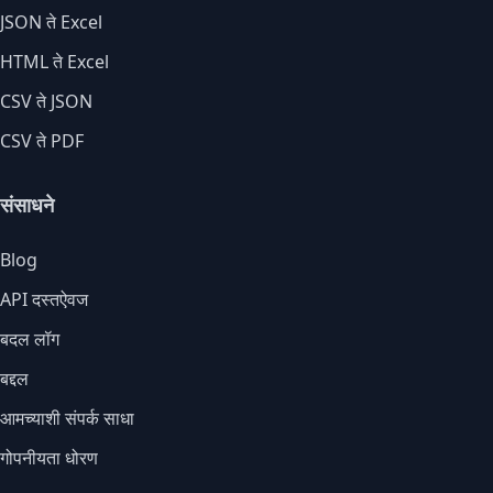
JSON ते Excel
HTML ते Excel
CSV ते JSON
CSV ते PDF
संसाधने
Blog
API दस्तऐवज
बदल लॉग
बद्दल
आमच्याशी संपर्क साधा
गोपनीयता धोरण