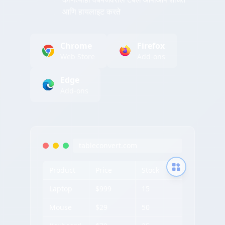
आणि हायलाइट करते
Chrome
Firefox
Web Store
Add-ons
Edge
Add-ons
tableconvert.com
Product
Price
Stock
Laptop
$999
15
Mouse
$29
50