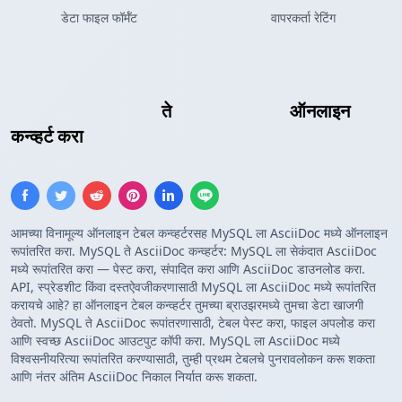
डेटा फाइल फॉर्मॅट
वापरकर्ता रेटिंग
MySQL क्वेरी परिणाम
ते
AsciiDoc टेबल
ऑनलाइन
कन्व्हर्ट करा
आमच्या विनामूल्य ऑनलाइन टेबल कन्व्हर्टरसह MySQL ला AsciiDoc मध्ये ऑनलाइन
रूपांतरित करा. MySQL ते AsciiDoc कन्व्हर्टर: MySQL ला सेकंदात AsciiDoc
मध्ये रूपांतरित करा — पेस्ट करा, संपादित करा आणि AsciiDoc डाउनलोड करा.
API, स्प्रेडशीट किंवा दस्तऐवजीकरणासाठी MySQL ला AsciiDoc मध्ये रूपांतरित
करायचे आहे? हा ऑनलाइन टेबल कन्व्हर्टर तुमच्या ब्राउझरमध्ये तुमचा डेटा खाजगी
ठेवतो. MySQL ते AsciiDoc रूपांतरणासाठी, टेबल पेस्ट करा, फाइल अपलोड करा
आणि स्वच्छ AsciiDoc आउटपुट कॉपी करा. MySQL ला AsciiDoc मध्ये
विश्वसनीयरित्या रूपांतरित करण्यासाठी, तुम्ही प्रथम टेबलचे पुनरावलोकन करू शकता
आणि नंतर अंतिम AsciiDoc निकाल निर्यात करू शकता.