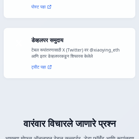
पोस्ट पहा
डेव्हलपर समुदाय
टेबल रूपांतरणासाठी X (Twitter) वर @xiaoying_eth
आणि इतर डेव्हलपरकडून शिफारस केलेले
ट्वीट पहा
वारंवार विचारले जाणारे प्रश्न
आमच्या मोफत ऑनलाइन टेबल कन्व्हर्टर, डेटा फॉर्मॅट आणि रूपांतरण