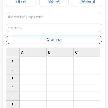
मोठी अक्षरे
छोटी अक्षरे
पहिले अक्षर मोठे
सर्व बदला
A
B
C
1

2

3

4

5

6
