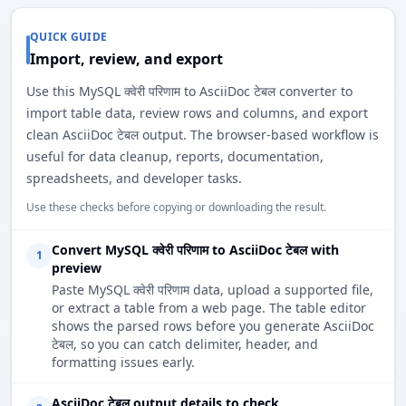
QUICK GUIDE
Import, review, and export
Use this MySQL क्वेरी परिणाम to AsciiDoc टेबल converter to
import table data, review rows and columns, and export
clean AsciiDoc टेबल output. The browser-based workflow is
useful for data cleanup, reports, documentation,
spreadsheets, and developer tasks.
Use these checks before copying or downloading the result.
Convert MySQL क्वेरी परिणाम to AsciiDoc टेबल with
1
preview
Paste MySQL क्वेरी परिणाम data, upload a supported file,
or extract a table from a web page. The table editor
shows the parsed rows before you generate AsciiDoc
टेबल, so you can catch delimiter, header, and
formatting issues early.
AsciiDoc टेबल output details to check