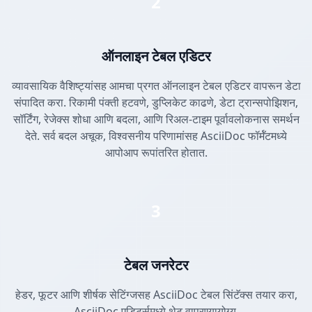
2
ऑनलाइन टेबल एडिटर
व्यावसायिक वैशिष्ट्यांसह आमचा प्रगत ऑनलाइन टेबल एडिटर वापरून डेटा
संपादित करा. रिकामी पंक्ती हटवणे, डुप्लिकेट काढणे, डेटा ट्रान्सपोझिशन,
सॉर्टिंग, रेजेक्स शोधा आणि बदला, आणि रिअल-टाइम पूर्वावलोकनास समर्थन
देते. सर्व बदल अचूक, विश्वसनीय परिणामांसह AsciiDoc फॉर्मॅटमध्ये
आपोआप रूपांतरित होतात.
3
टेबल जनरेटर
हेडर, फूटर आणि शीर्षक सेटिंग्जसह AsciiDoc टेबल सिंटॅक्स तयार करा,
AsciiDoc एडिटर्समध्ये थेट वापरण्यायोग्य.