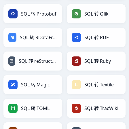
SQL 转 Protobuf
SQL 转 Qlik
SQL 转 RDataFrame
SQL 转 RDF
SQL 转 reStructuredText
SQL 转 Ruby
SQL 转 Magic
SQL 转 Textile
SQL 转 TOML
SQL 转 TracWiki