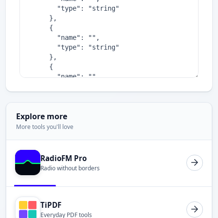
Explore more
More tools you'll love
RadioFM Pro
Radio without borders
TiPDF
Everyday PDF tools