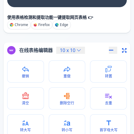
使用表格检测和提取功能一键提取网页表格 👉
Chrome
Firefox
Edge
在线表格编辑器
10
x
10
撤销
重做
转置
清空
删除空行
去重
转大写
转小写
首字母大写