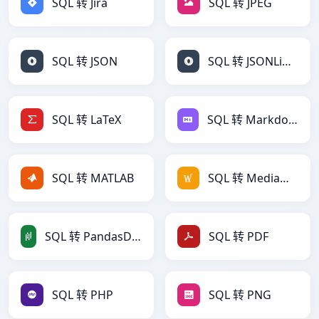
SQL 转 Jira
SQL 转 JPEG
SQL 转 JSON
SQL 转 JSONLines
SQL 转 LaTeX
SQL 转 Markdown
SQL 转 MATLAB
SQL 转 MediaWiki
SQL 转 PandasDataFrame
SQL 转 PDF
SQL 转 PHP
SQL 转 PNG