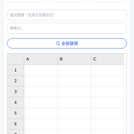
全部替换
A
B
C
1

2

3

4

5

6
