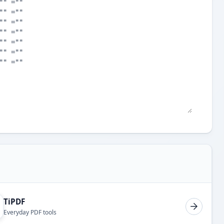
TiPDF
Everyday PDF tools