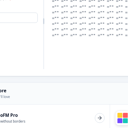
ore
ll love
ioFM Pro
 without borders