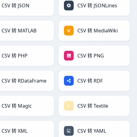
CSV 转 JSON
CSV 转 JSONLines
CSV 转 MATLAB
CSV 转 MediaWiki
CSV 转 PHP
CSV 转 PNG
CSV 转 RDataFrame
CSV 转 RDF
CSV 转 Magic
CSV 转 Textile
CSV 转 XML
CSV 转 YAML