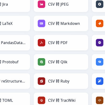
 Jira
CSV 转 JPEG
转 LaTeX
CSV 转 Markdown
CSV 转 PandasDataFrame
CSV 转 PDF
转 Protobuf
CSV 转 Qlik
CSV 转 reStructuredText
CSV 转 Ruby
转 TOML
CSV 转 TracWiki