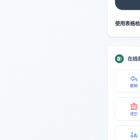
使用表格检
在线
撤销
清空