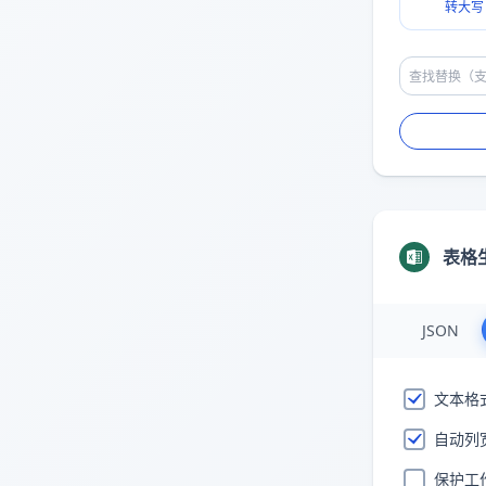
转大写
表格
JSON
文本格
自动列
保护工