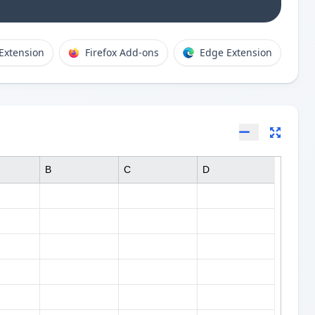
Extension
Firefox Add-ons
Edge Extension
B
C
D