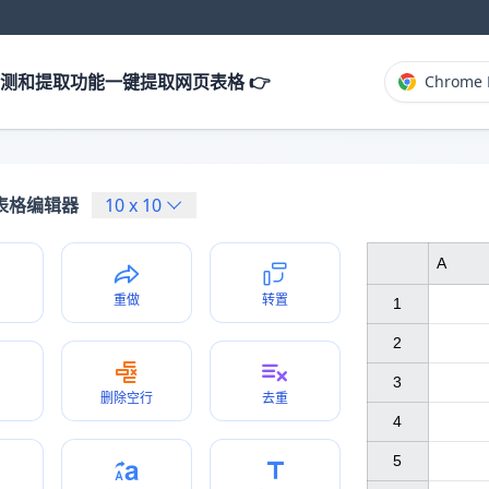
测和提取功能一键提取网页表格 👉
Chrome 
表格编辑器
10
x
10
A
重做
转置
1

2

3

删除空行
去重
4

5
