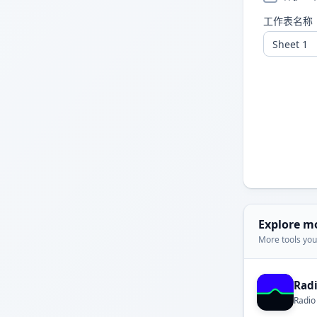
工作表名称
Explore m
More tools you'
Rad
Radio