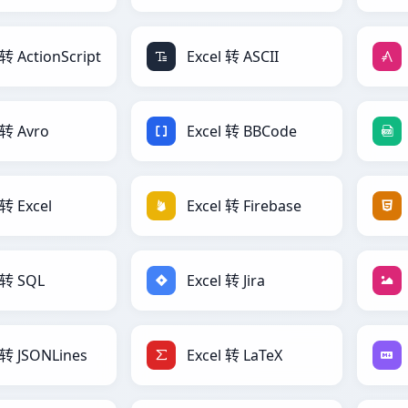
 转 ActionScript
Excel 转 ASCII
 转 Avro
Excel 转 BBCode
 转 Excel
Excel 转 Firebase
 转 SQL
Excel 转 Jira
 转 JSONLines
Excel 转 LaTeX