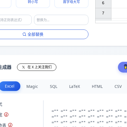
转小写
首字母大写
6

7

全部替换
生成器
在 X 上关注我们
Excel
Magic
SQL
LaTeX
HTML
CSV
式
宽
作表