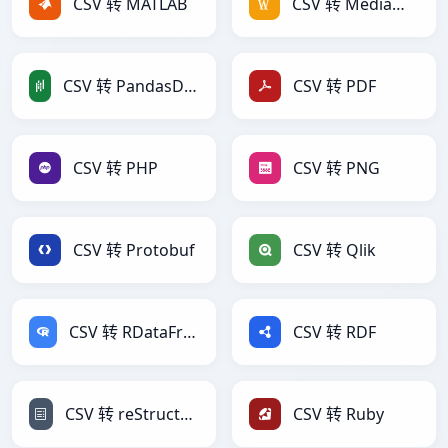
CSV 转 MATLAB
CSV 转 MediaWiki
CSV 转 PandasDataFrame
CSV 转 PDF
CSV 转 PHP
CSV 转 PNG
CSV 转 Protobuf
CSV 转 Qlik
CSV 转 RDataFrame
CSV 转 RDF
CSV 转 reStructuredText
CSV 转 Ruby