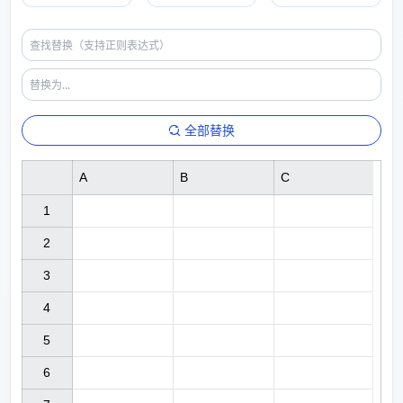
全部替换
A
B
C
1

2

3

4

5

6
