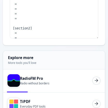
Explore more
More tools you'll love
RadioFM Pro
Radio without borders
TiPDF
Everyday PDF tools