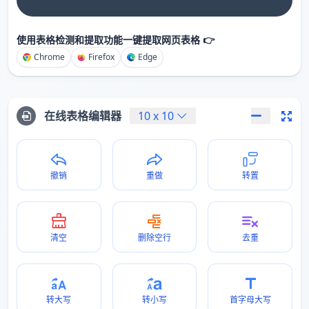
使用表格检测和提取功能一键提取网页表格 👉
Chrome
Firefox
Edge
在线表格编辑器
10
x
10
撤销
重做
转置
清空
删除空行
去重
转大写
转小写
首字母大写