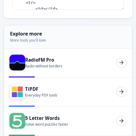
Explore more
More tools you'll love
RadioFM Pro
Radio without borders
TiPDF
Everyday PDF tools
5 Letter Words
Solve word puzzles faster