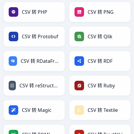
CSV 转 PHP
CSV 转 PNG
CSV 转 Protobuf
CSV 转 Qlik
CSV 转 RDataFrame
CSV 转 RDF
CSV 转 reStructuredText
CSV 转 Ruby
CSV 转 Magic
CSV 转 Textile