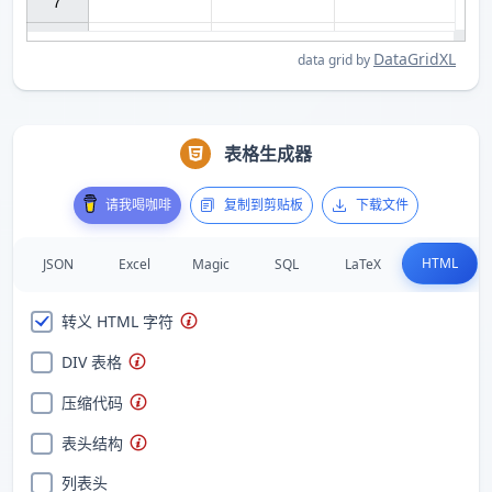
7

DataGridXL
data grid by
表格生成器
请我喝咖啡
复制到剪贴板
下载文件
HTML
JSON
Excel
Magic
SQL
LaTeX
转义 HTML 字符
DIV 表格
压缩代码
表头结构
列表头