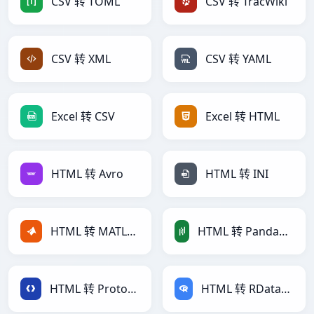
CSV 转 TOML
CSV 转 TracWiki
CSV 转 XML
CSV 转 YAML
Excel 转 CSV
Excel 转 HTML
HTML 转 Avro
HTML 转 INI
HTML 转 MATLAB
HTML 转 PandasDataFrame
HTML 转 Protobuf
HTML 转 RDataFrame