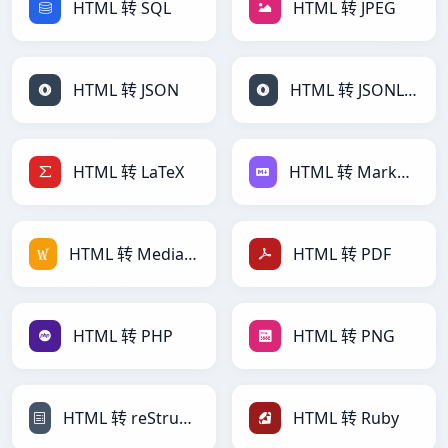
HTML 转 SQL
HTML 转 JPEG
HTML 转 JSON
HTML 转 JSONLines
HTML 转 LaTeX
HTML 转 Markdown
HTML 转 MediaWiki
HTML 转 PDF
HTML 转 PHP
HTML 转 PNG
HTML 转 reStructuredText
HTML 转 Ruby