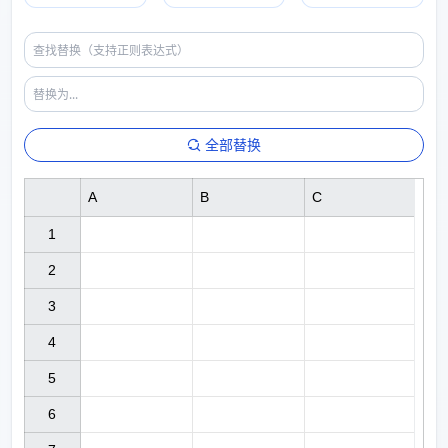
全部替换
A
B
C
1

2

3

4

5

6
