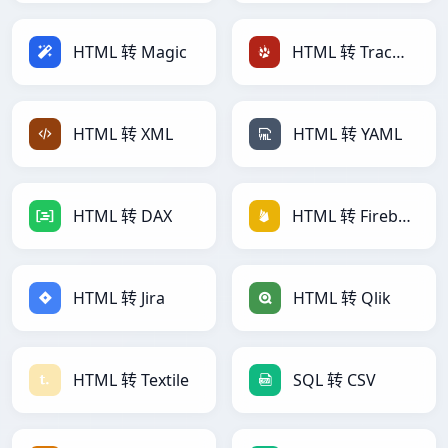
HTML 转 Magic
HTML 转 TracWiki
HTML 转 XML
HTML 转 YAML
HTML 转 DAX
HTML 转 Firebase
HTML 转 Jira
HTML 转 Qlik
HTML 转 Textile
SQL 转 CSV