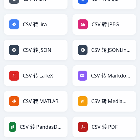
CSV 转 Jira
CSV 转 JPEG
CSV 转 JSON
CSV 转 JSONLines
CSV 转 LaTeX
CSV 转 Markdown
CSV 转 MATLAB
CSV 转 MediaWiki
CSV 转 PandasDataFrame
CSV 转 PDF