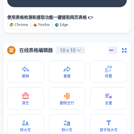
使用表格检测和提取功能一键提取网页表格 👉
Chrome
Firefox
Edge
在线表格编辑器
10
x
10
撤销
重做
转置
清空
删除空行
去重
转大写
转小写
首字母大写