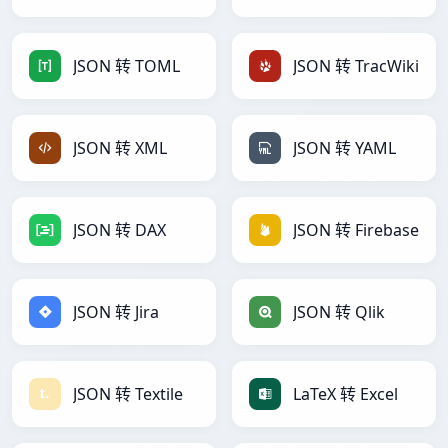
JSON 转 TOML
JSON 转 TracWiki
JSON 转 XML
JSON 转 YAML
JSON 转 DAX
JSON 转 Firebase
JSON 转 Jira
JSON 转 Qlik
JSON 转 Textile
LaTeX 转 Excel