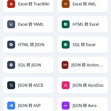
Excel 转 TracWiki
Excel 转 XML
Excel 转 YAML
HTML 转 Excel
HTML 转 JSON
SQL 转 Excel
SQL 转 JSON
JSON 转 ActionScript
JSON 转 ASCII
JSON 转 AsciiDoc
JSON 转 ASP
JSON 转 Avro