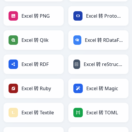
Excel 转 PNG
Excel 转 Protobuf
Excel 转 Qlik
Excel 转 RDataFrame
Excel 转 RDF
Excel 转 reStructuredText
Excel 转 Ruby
Excel 转 Magic
Excel 转 Textile
Excel 转 TOML