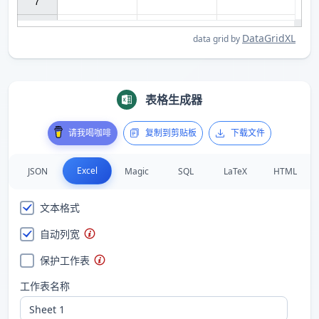
7

DataGridXL
data grid by
表格生成器
请我喝咖啡
复制到剪贴板
下载文件
Excel
JSON
Magic
SQL
LaTeX
HTML
文本格式
自动列宽
保护工作表
工作表名称