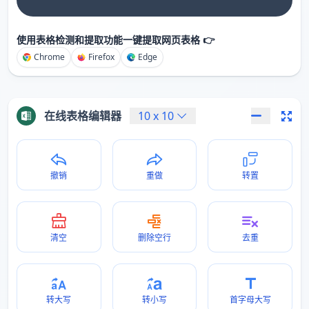
使用表格检测和提取功能一键提取网页表格 👉
Chrome
Firefox
Edge
在线表格编辑器
10
x
10
撤销
重做
转置
清空
删除空行
去重
转大写
转小写
首字母大写