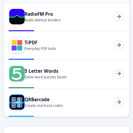
RadioFM Pro
Radio without borders
TiPDF
Everyday PDF tools
5 Letter Words
Solve word puzzles faster
QRBarcode
Create and track codes