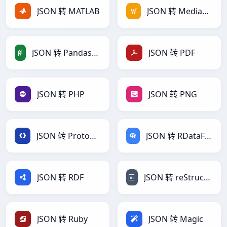
JSON 转 MATLAB
JSON 转 MediaWiki
JSON 转 PandasDataFrame
JSON 转 PDF
JSON 转 PHP
JSON 转 PNG
JSON 转 Protobuf
JSON 转 RDataFrame
JSON 转 RDF
JSON 转 reStructuredText
JSON 转 Ruby
JSON 转 Magic