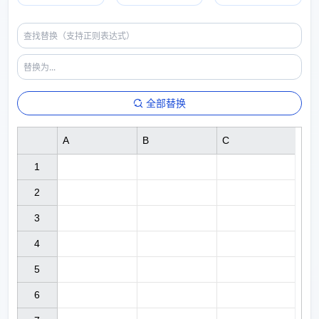
全部替换
A
B
C
1

2

3

4

5

6
