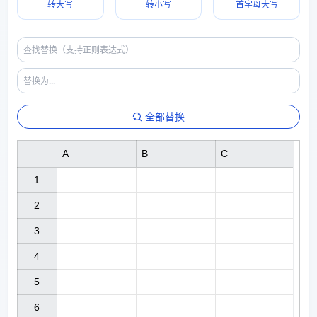
转大写
转小写
首字母大写
全部替换
A
B
C
1

2

3

4

5

6
