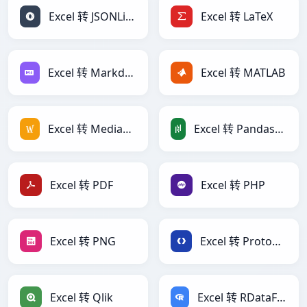
Excel 转 JSONLines
Excel 转 LaTeX
Excel 转 Markdown
Excel 转 MATLAB
Excel 转 MediaWiki
Excel 转 PandasDataFrame
Excel 转 PDF
Excel 转 PHP
Excel 转 PNG
Excel 转 Protobuf
Excel 转 Qlik
Excel 转 RDataFrame