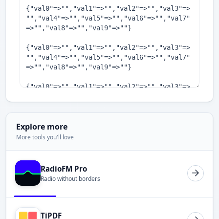
Explore more
More tools you'll love
RadioFM Pro
Radio without borders
TiPDF