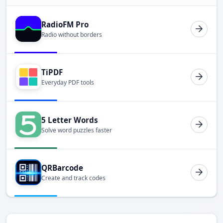
RadioFM Pro
Radio without borders
TiPDF
Everyday PDF tools
5 Letter Words
Solve word puzzles faster
QRBarcode
Create and track codes