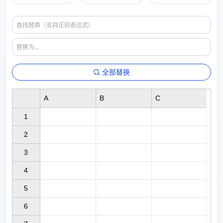
全部替换
A
B
C
1

2

3

4

5

6
