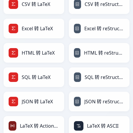
CSV 转 LaTeX
CSV 转 reStructuredText
Excel 转 LaTeX
Excel 转 reStructuredText
HTML 转 LaTeX
HTML 转 reStructuredText
SQL 转 LaTeX
SQL 转 reStructuredText
JSON 转 LaTeX
JSON 转 reStructuredText
LaTeX 转 ActionScript
LaTeX 转 ASCII