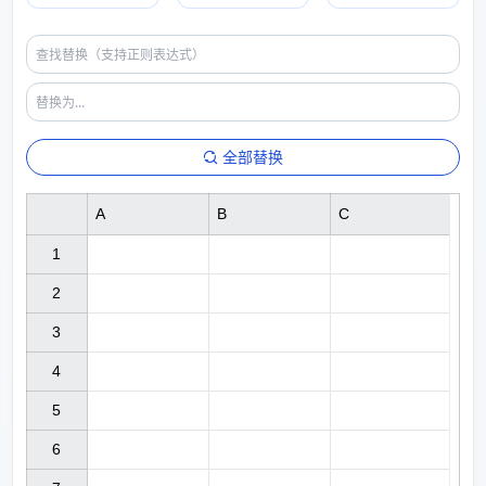
全部替换
A
B
C
1

2

3

4

5

6
