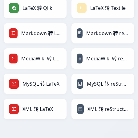
LaTeX 转 Qlik
LaTeX 转 Textile
Markdown 转 LaTeX
Markdown 转 reStructuredText
MediaWiki 转 LaTeX
MediaWiki 转 reStructuredText
MySQL 转 LaTeX
MySQL 转 reStructuredText
XML 转 LaTeX
XML 转 reStructuredText