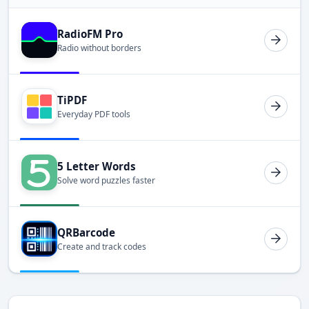
RadioFM Pro
Radio without borders
TiPDF
Everyday PDF tools
5 Letter Words
Solve word puzzles faster
QRBarcode
Create and track codes