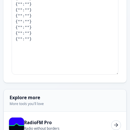
Explore more
More tools you'll love
RadioFM Pro
Radio without borders