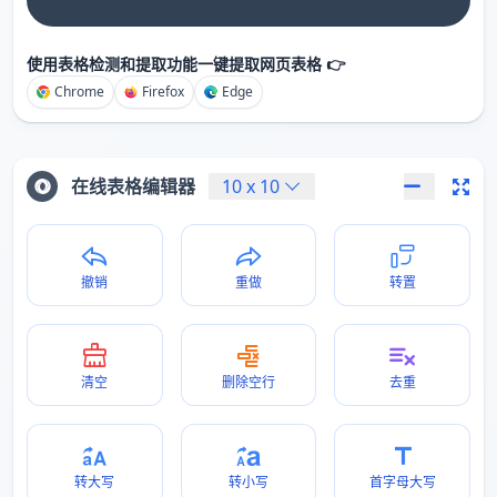
使用表格检测和提取功能一键提取网页表格 👉
Chrome
Firefox
Edge
在线表格编辑器
10
x
10
撤销
重做
转置
清空
删除空行
去重
转大写
转小写
首字母大写