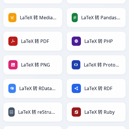
LaTeX 转 MediaWiki
LaTeX 转 PandasDataFrame
LaTeX 转 PDF
LaTeX 转 PHP
LaTeX 转 PNG
LaTeX 转 Protobuf
LaTeX 转 RDataFrame
LaTeX 转 RDF
LaTeX 转 reStructuredText
LaTeX 转 Ruby