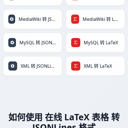
MediaWiki 转 JSONLines
MediaWiki 转 LaTeX
MySQL 转 JSONLines
MySQL 转 LaTeX
XML 转 JSONLines
XML 转 LaTeX
如何使用 在线 LaTeX 表格 转
JSONLines 格式