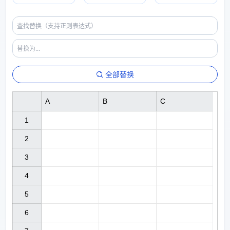
全部替换
A
B
C
1

2

3

4

5

6
