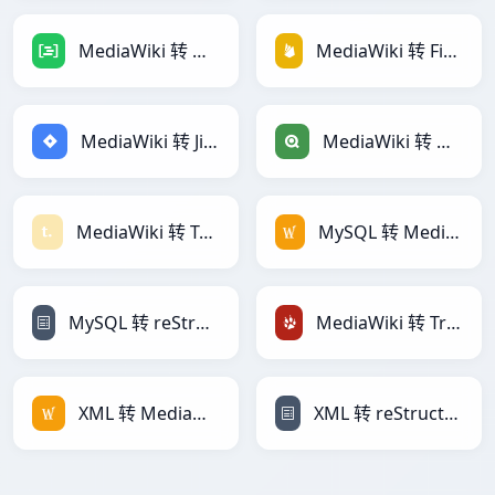
MediaWiki 转 DAX
MediaWiki 转 Firebase
MediaWiki 转 Jira
MediaWiki 转 Qlik
MediaWiki 转 Textile
MySQL 转 MediaWiki
MySQL 转 reStructuredText
MediaWiki 转 TracWiki
XML 转 MediaWiki
XML 转 reStructuredText