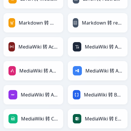
Markdown 转 MediaWiki
Markdown 转 reStructuredText
MediaWiki 转 ActionScript
MediaWiki 转 ASCII
MediaWiki 转 AsciiDoc
MediaWiki 转 ASP
MediaWiki 转 Avro
MediaWiki 转 BBCode
MediaWiki 转 CSV
MediaWiki 转 Excel