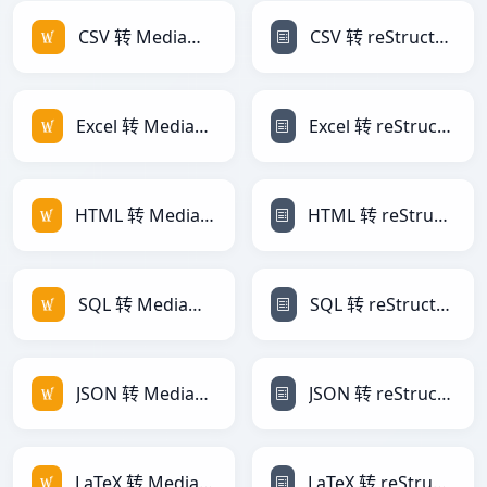
CSV 转 MediaWiki
CSV 转 reStructuredText
Excel 转 MediaWiki
Excel 转 reStructuredText
HTML 转 MediaWiki
HTML 转 reStructuredText
SQL 转 MediaWiki
SQL 转 reStructuredText
JSON 转 MediaWiki
JSON 转 reStructuredText
LaTeX 转 MediaWiki
LaTeX 转 reStructuredText