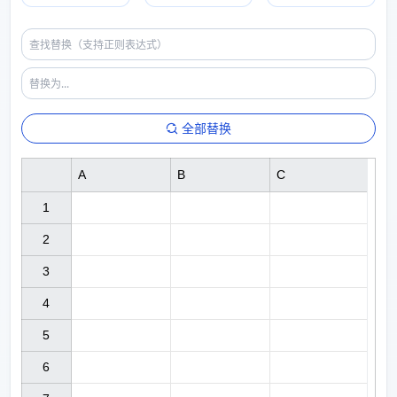
全部替换
A
B
C
1

2

3

4

5

6
