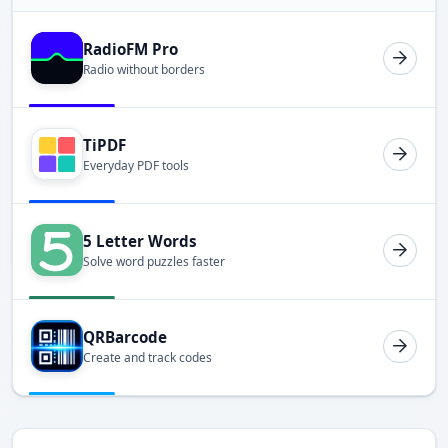
RadioFM Pro
Radio without borders
TiPDF
Everyday PDF tools
5 Letter Words
Solve word puzzles faster
QRBarcode
Create and track codes