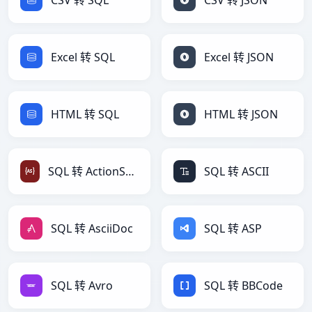
CSV 转 SQL
CSV 转 JSON
Excel 转 SQL
Excel 转 JSON
HTML 转 SQL
HTML 转 JSON
SQL 转 ActionScript
SQL 转 ASCII
SQL 转 AsciiDoc
SQL 转 ASP
SQL 转 Avro
SQL 转 BBCode