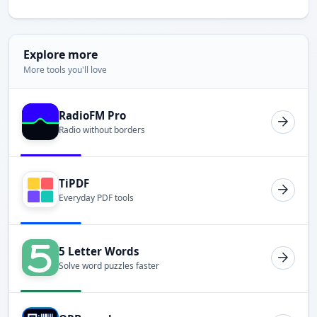
Explore more
More tools you'll love
RadioFM Pro
Radio without borders
TiPDF
Everyday PDF tools
5 Letter Words
Solve word puzzles faster