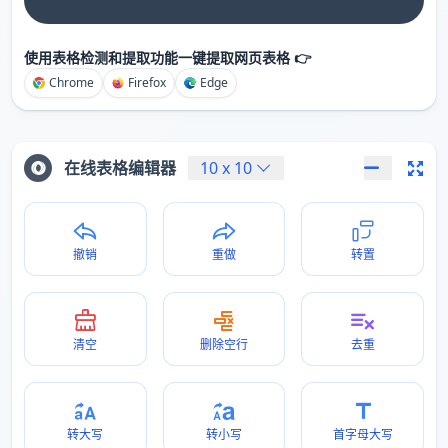
使用表格检测和提取功能一键提取网页表格 👉
Chrome
Firefox
Edge
在线表格编辑器
10
x
10
撤销
重做
转置
清空
删除空行
去重
转大写
转小写
首字母大写