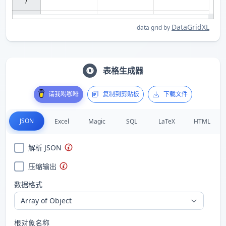
7

DataGridXL
data grid by
表格生成器
请我喝咖啡
复制到剪贴板
下载文件
JSON
Excel
Magic
SQL
LaTeX
HTML
解析 JSON
压缩输出
数据格式
根对象名称