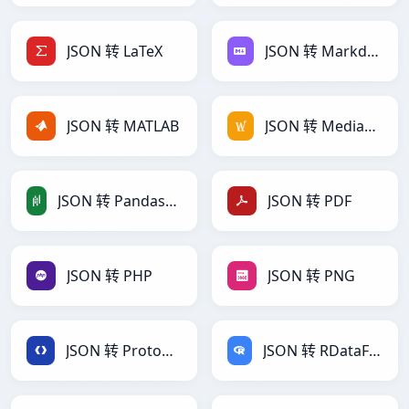
JSON 转 LaTeX
JSON 转 Markdown
JSON 转 MATLAB
JSON 转 MediaWiki
JSON 转 PandasDataFrame
JSON 转 PDF
JSON 转 PHP
JSON 转 PNG
JSON 转 Protobuf
JSON 转 RDataFrame