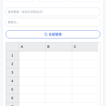
全部替换
A
B
C
1

2

3

4

5

6
