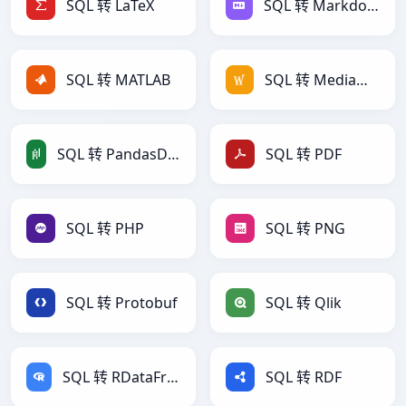
SQL 转 LaTeX
SQL 转 Markdown
SQL 转 MATLAB
SQL 转 MediaWiki
SQL 转 PandasDataFrame
SQL 转 PDF
SQL 转 PHP
SQL 转 PNG
SQL 转 Protobuf
SQL 转 Qlik
SQL 转 RDataFrame
SQL 转 RDF