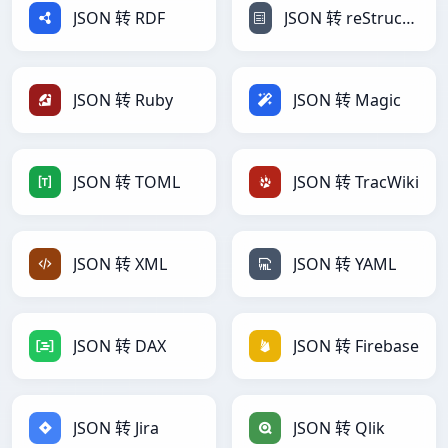
JSON 转 RDF
JSON 转 reStructuredText
JSON 转 Ruby
JSON 转 Magic
JSON 转 TOML
JSON 转 TracWiki
JSON 转 XML
JSON 转 YAML
JSON 转 DAX
JSON 转 Firebase
JSON 转 Jira
JSON 转 Qlik