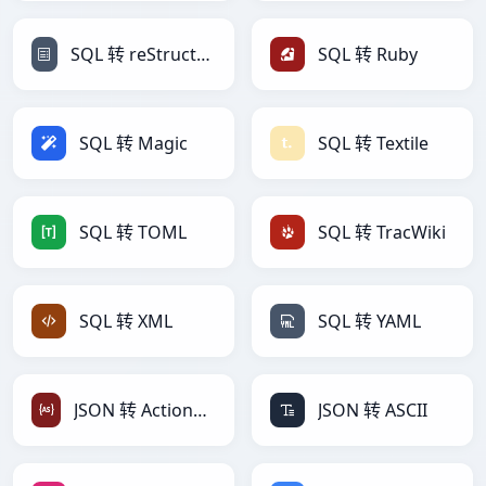
SQL 转 reStructuredText
SQL 转 Ruby
SQL 转 Magic
SQL 转 Textile
SQL 转 TOML
SQL 转 TracWiki
SQL 转 XML
SQL 转 YAML
JSON 转 ActionScript
JSON 转 ASCII