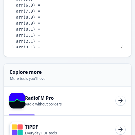
Explore more
More tools you'll love
RadioFM Pro
Radio without borders
TiPDF
Everyday PDF tools