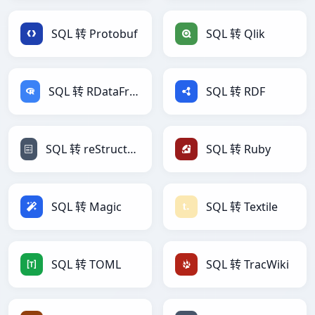
SQL 转 Protobuf
SQL 转 Qlik
SQL 转 RDataFrame
SQL 转 RDF
SQL 转 reStructuredText
SQL 转 Ruby
SQL 转 Magic
SQL 转 Textile
SQL 转 TOML
SQL 转 TracWiki