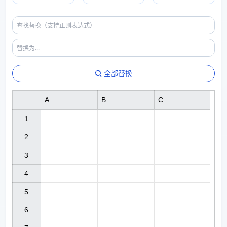
全部替换
A
B
C
1

2

3

4

5

6
