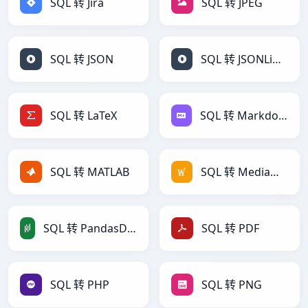
SQL 转 Jira
SQL 转 JPEG
SQL 转 JSON
SQL 转 JSONLines
SQL 转 LaTeX
SQL 转 Markdown
SQL 转 MATLAB
SQL 转 MediaWiki
SQL 转 PandasDataFrame
SQL 转 PDF
SQL 转 PHP
SQL 转 PNG