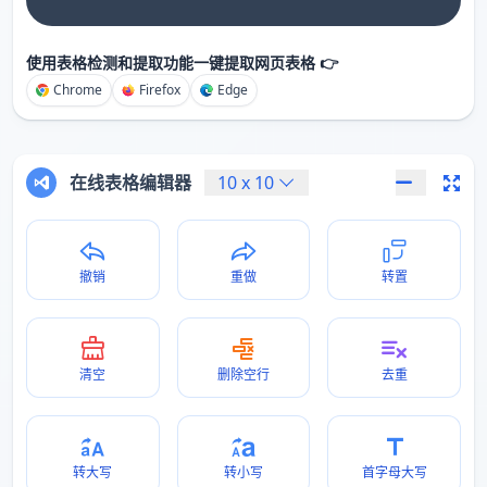
使用表格检测和提取功能一键提取网页表格 👉
Chrome
Firefox
Edge
在线表格编辑器
10
x
10
撤销
重做
转置
清空
删除空行
去重
转大写
转小写
首字母大写