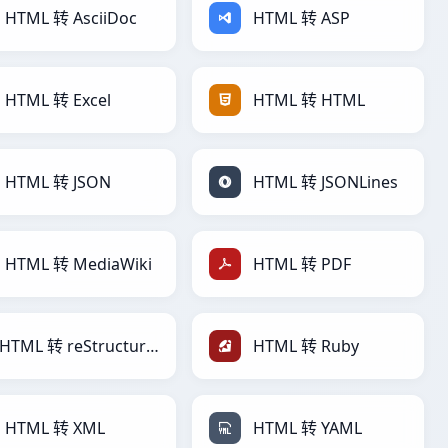
HTML 转 AsciiDoc
HTML 转 ASP
HTML 转 Excel
HTML 转 HTML
HTML 转 JSON
HTML 转 JSONLines
HTML 转 MediaWiki
HTML 转 PDF
HTML 转 reStructuredText
HTML 转 Ruby
HTML 转 XML
HTML 转 YAML