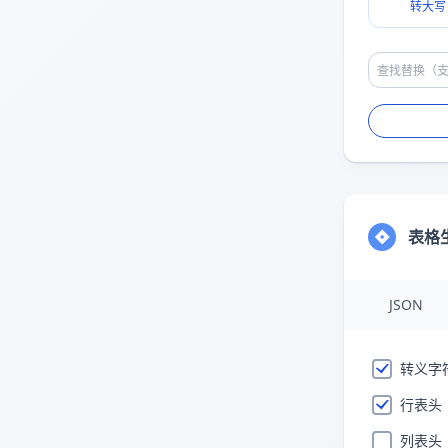
转大写
表格
JSON
转义字
行表头
列表头