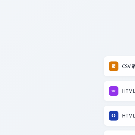
CSV 
HTML
HTML