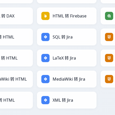
 转 DAX
HTML 转 Firebase
转 HTML
SQL 转 Jira
X 转 HTML
LaTeX 转 Jira
aWiki 转 HTML
MediaWiki 转 Jira
转 HTML
XML 转 Jira