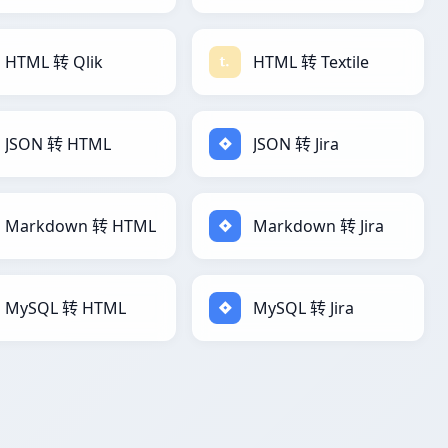
HTML 转 Qlik
HTML 转 Textile
JSON 转 HTML
JSON 转 Jira
Markdown 转 HTML
Markdown 转 Jira
MySQL 转 HTML
MySQL 转 Jira