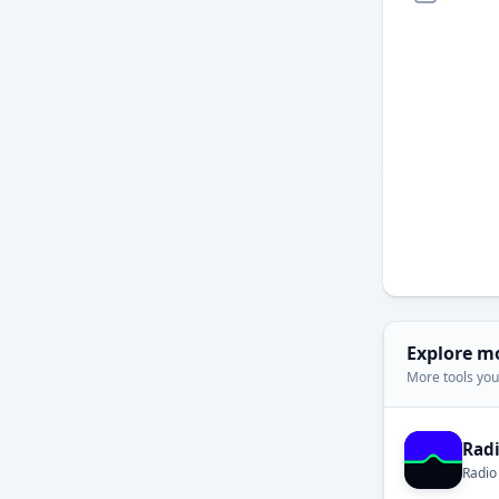
Explore m
More tools you'
Rad
Radio