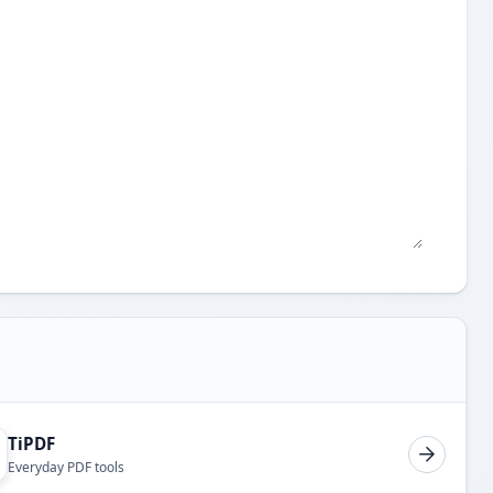
TiPDF
Everyday PDF tools