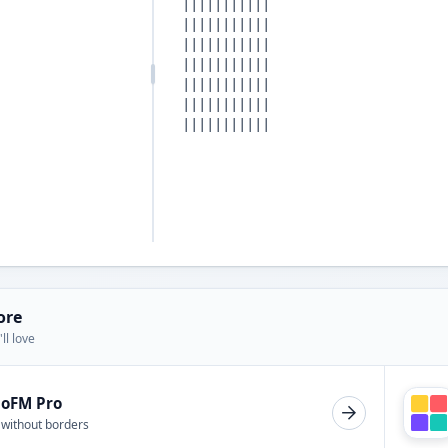
ore
ll love
ioFM Pro
 without borders