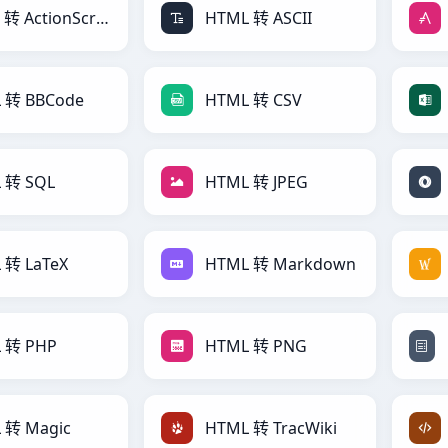
HTML 转 ActionScript
HTML 转 ASCII
 转 BBCode
HTML 转 CSV
 转 SQL
HTML 转 JPEG
 转 LaTeX
HTML 转 Markdown
 转 PHP
HTML 转 PNG
 转 Magic
HTML 转 TracWiki