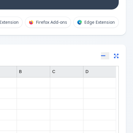
Extension
Firefox Add-ons
Edge Extension
B
C
D