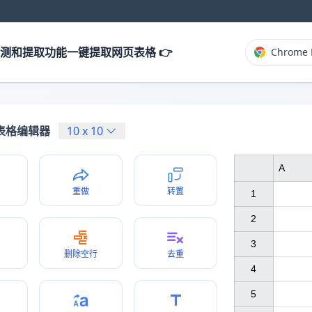
测和提取功能一键提取网页表格 👉
Chrome 
表格编辑器
10
x
10
A
重做
转置
1

2

3

删除空行
去重
4

5
