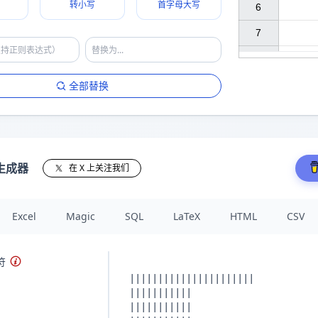
转小写
首字母大写
6

7

全部替换
生成器
在 X 上关注我们
Excel
Magic
SQL
LaTeX
HTML
CSV
符