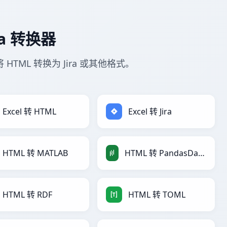
ra 转换器
 HTML 转换为 Jira 或其他格式。
Excel 转 HTML
Excel 转 Jira
HTML 转 MATLAB
HTML 转 PandasDataFrame
HTML 转 RDF
HTML 转 TOML