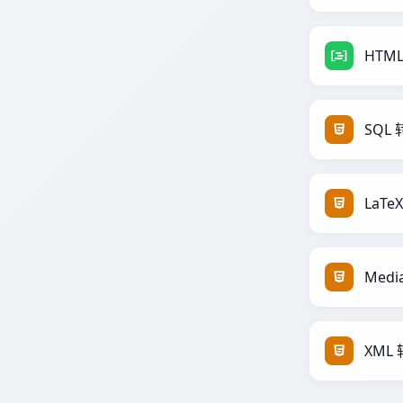
HTML
SQL 
LaTe
Medi
XML 