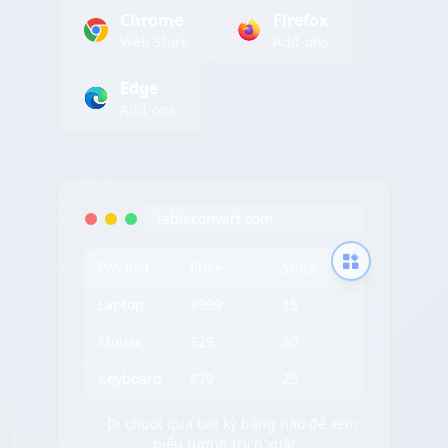
Chrome
Firefox
Web Store
Add-ons
Edge
Add-ons
tableconvert.com
Product
Price
Stock
Laptop
$999
15
Mouse
$29
50
Keyboard
$79
25
✨ Di chuột qua bất kỳ bảng nào để xem
biểu tượng trích xuất