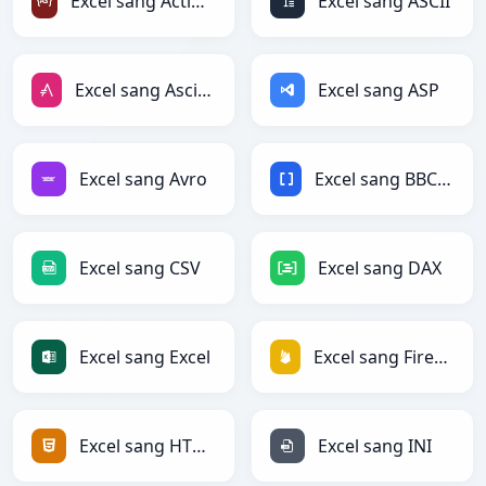
Excel sang ActionScript
Excel sang ASCII
Excel sang AsciiDoc
Excel sang ASP
Excel sang Avro
Excel sang BBCode
Excel sang CSV
Excel sang DAX
Excel sang Excel
Excel sang Firebase
Excel sang HTML
Excel sang INI