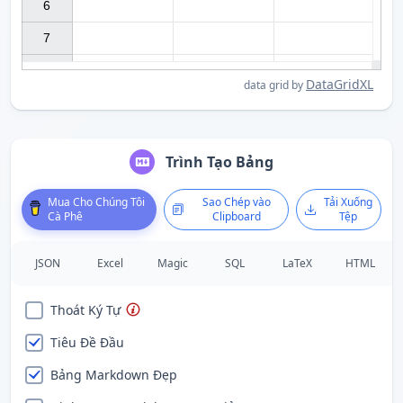
6

7

DataGridXL
data grid by
Trình Tạo Bảng
Mua Cho Chúng Tôi
Sao Chép vào
Tải Xuống
Cà Phê
Clipboard
Tệp
JSON
Excel
Magic
SQL
LaTeX
HTML
Thoát Ký Tự
Tiêu Đề Đầu
Bảng Markdown Đẹp