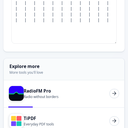
Explore more
More tools you'll love
RadioFM Pro
Radio without borders
TiPDF
Everyday PDF tools