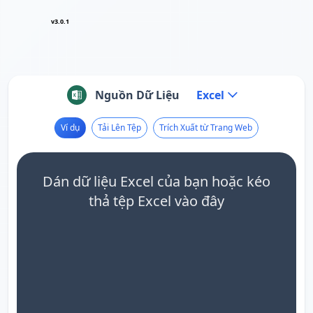
v3.0.1
Nguồn Dữ Liệu
Excel
Ví dụ
Tải Lên Tệp
Trích Xuất từ Trang Web
Dán dữ liệu Excel của bạn hoặc kéo
thả tệp Excel vào đây