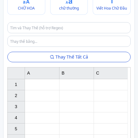
CHỮ HOA
chữ thường
Viết Hoa Chữ Đầu
Thay Thế Tất Cả
A
B
C
1

2

3

4

5
