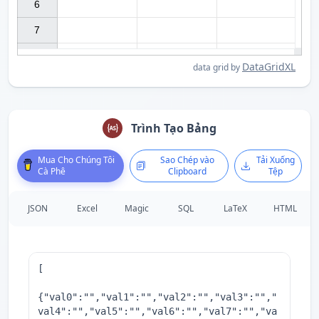
6

7

DataGridXL
data grid by
Trình Tạo Bảng
Mua Cho Chúng Tôi
Sao Chép vào
Tải Xuống
Cà Phê
Clipboard
Tệp
JSON
Excel
Magic
SQL
LaTeX
HTML