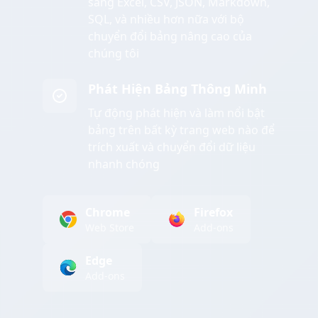
sang Excel, CSV, JSON, Markdown,
SQL, và nhiều hơn nữa với bộ
chuyển đổi bảng nâng cao của
chúng tôi
Phát Hiện Bảng Thông Minh
Tự động phát hiện và làm nổi bật
bảng trên bất kỳ trang web nào để
trích xuất và chuyển đổi dữ liệu
nhanh chóng
Chrome
Firefox
Web Store
Add-ons
Edge
Add-ons