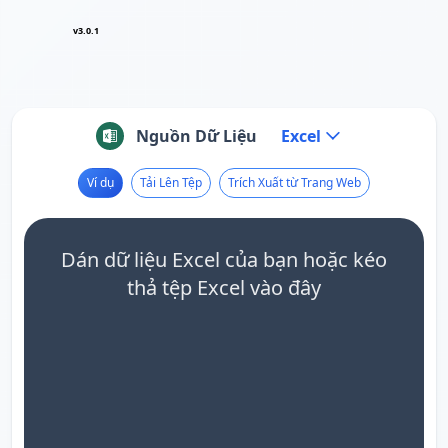
v3.0.1
Nguồn Dữ Liệu
Excel
Ví dụ
Tải Lên Tệp
Trích Xuất từ Trang Web
Dán dữ liệu Excel của bạn hoặc kéo
thả tệp Excel vào đây