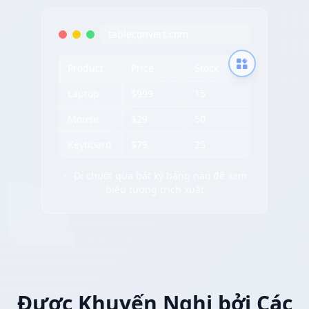
tableconvert.com
Product
Price
Stock
Laptop
$999
15
Mouse
$29
50
Keyboard
$79
25
✨ Di chuột qua bất kỳ bảng nào để xem
biểu tượng trích xuất
Được Khuyến Nghị bởi Các