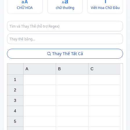
CHỮ HOA
chữ thường
Viết Hoa Chữ Đầu
Thay Thế Tất Cả
A
B
C
1

2

3

4

5
