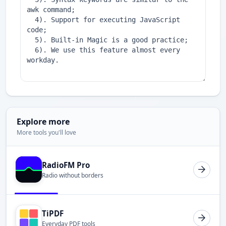
Explore more
More tools you'll love
RadioFM Pro
Radio without borders
TiPDF
Everyday PDF tools