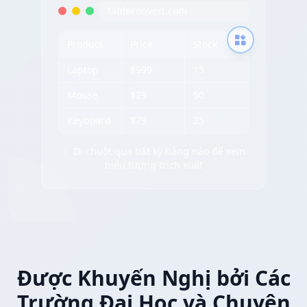
tableconvert.com
Product
Price
Stock
Laptop
$999
15
Mouse
$29
50
Keyboard
$79
25
✨ Di chuột qua bất kỳ bảng nào để xem
biểu tượng trích xuất
Được Khuyến Nghị bởi Các
Trường Đại Học và Chuyên