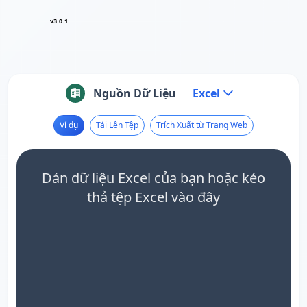
v3.0.1
Nguồn Dữ Liệu
Excel
Ví dụ
Tải Lên Tệp
Trích Xuất từ Trang Web
Dán dữ liệu Excel của bạn hoặc kéo
thả tệp Excel vào đây