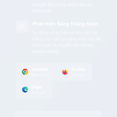
chuyển đổi bảng nâng cao của
chúng tôi
Phát Hiện Bảng Thông Minh
Tự động phát hiện và làm nổi bật
bảng trên bất kỳ trang web nào để
trích xuất và chuyển đổi dữ liệu
nhanh chóng
Chrome
Firefox
Web Store
Add-ons
Edge
Add-ons