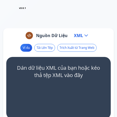
v3.0.1
Nguồn Dữ Liệu
XML
Ví dụ
Tải Lên Tệp
Trích Xuất từ Trang Web
Dán dữ liệu XML của bạn hoặc kéo
thả tệp XML vào đây