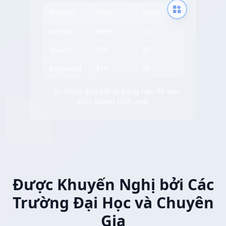
Product
Price
Stock
Laptop
$999
15
Mouse
$29
50
Keyboard
$79
25
✨ Di chuột qua bất kỳ bảng nào để xem
biểu tượng trích xuất
Được Khuyến Nghị bởi Các
Trường Đại Học và Chuyên
Gia