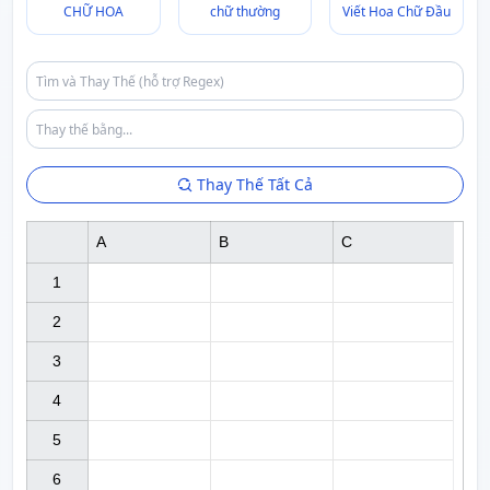
CHỮ HOA
chữ thường
Viết Hoa Chữ Đầu
Thay Thế Tất Cả
A
B
C
1

2

3

4

5

6
