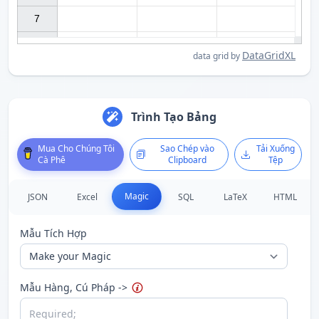
7

DataGridXL
data grid by
Trình Tạo Bảng
Mô tả
Hỗ trợ phương th
Trường thứ 1, thứ 2 ... của
tiêu đề
, tức là {hA} {hB} ...
Phương thức chuỗi
Mua Cho Chúng Tôi
Sao Chép vào
Tải Xuống
Cà Phê
Clipboard
Tệp
Trường thứ 1, thứ 2 ... của hàng hiện tại, tức là {$A} {$B} ...
Phương thức chuỗi
Phân tách hàng hiện tại bằng chuỗi sau
F
Magic
JSON
Excel
SQL
LaTeX
HTML
Số
dòng của
hàng
hiện tại từ 1 hoặc 100
Số
dòng
cuối
của các
hàng
Mẫu Tích Hợp
Thực thi
mã JavaScript, ví dụ: {x new Date()}
Sử dụng dấu gạch chéo ngược
\
để xuất dấu ngoặc {...}
Mẫu Hàng, Cú Pháp ->