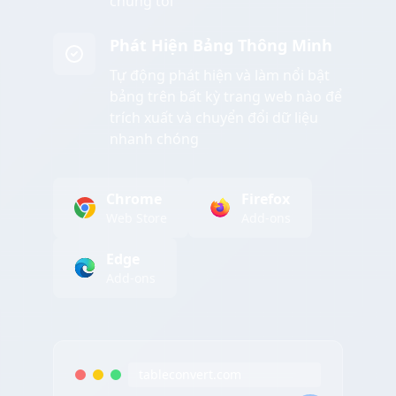
chúng tôi
Phát Hiện Bảng Thông Minh
Tự động phát hiện và làm nổi bật
bảng trên bất kỳ trang web nào để
trích xuất và chuyển đổi dữ liệu
nhanh chóng
Chrome
Firefox
Web Store
Add-ons
Edge
Add-ons
tableconvert.com