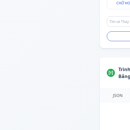
CHỮ HO
Trìn
Bản
JSON