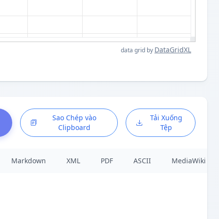
DataGridXL
data grid by
à
Sao Chép vào
Tải Xuống
Clipboard
Tệp
Markdown
XML
PDF
ASCII
MediaWiki