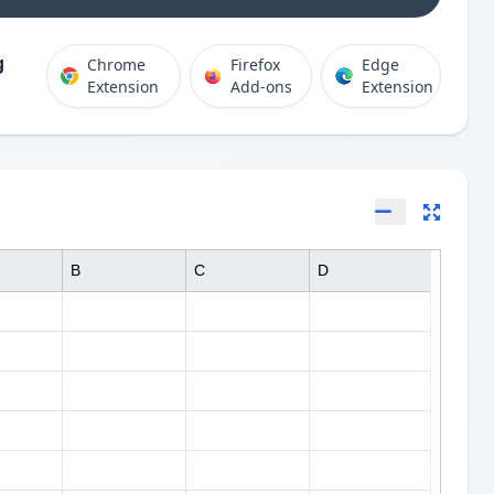
g
Chrome
Firefox
Edge
Extension
Add-ons
Extension
B
C
D