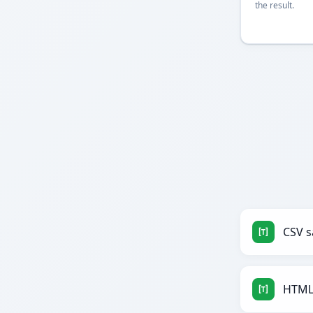
the result.
CSV 
HTML