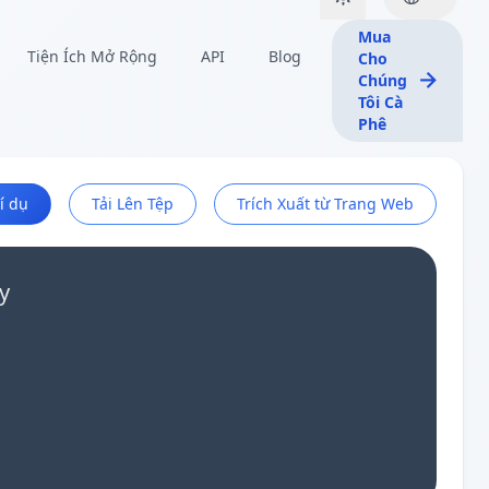
Mua
Tiện Ích Mở Rộng
API
Blog
Cho
Chúng
Tôi Cà
Phê
í dụ
Tải Lên Tệp
Trích Xuất từ Trang Web
y