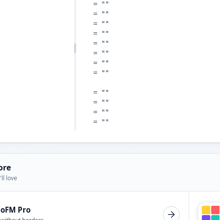
ore
ll love
ioFM Pro