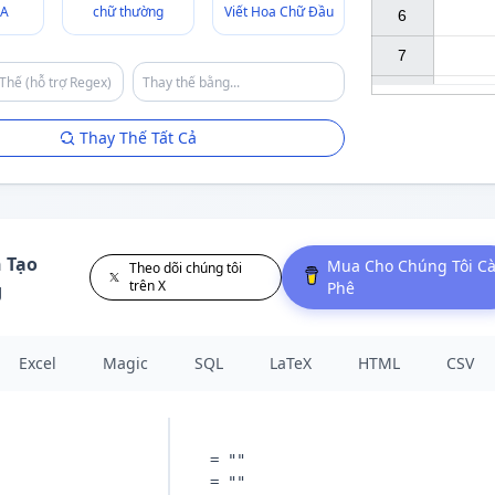
A
chữ thường
Viết Hoa Chữ Đầu
6

7

Thay Thế Tất Cả
h Tạo
Mua Cho Chúng Tôi C
Theo dõi chúng tôi
trên X
Phê
g
Excel
Magic
SQL
LaTeX
HTML
CSV