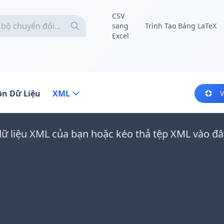
CSV
sang
Trình Tạo Bảng LaTeX
Excel
n Dữ Liệu
XML
V
ữ liệu XML của bạn hoặc kéo thả tệp XML vào đâ