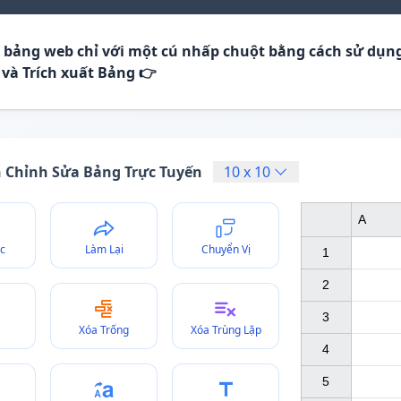
t bảng web chỉ với một cú nhấp chuột bằng cách sử dụn
 và Trích xuất Bảng 👉
h Chỉnh Sửa Bảng Trực Tuyến
10
x
10
A
c
Làm Lại
Chuyển Vị
1

2

3

Xóa Trống
Xóa Trùng Lặp
4

5
