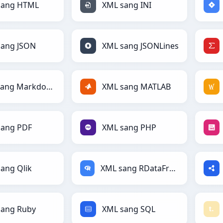
sang HTML
XML sang INI
sang JSON
XML sang JSONLines
XML sang Markdown
XML sang MATLAB
sang PDF
XML sang PHP
ang Qlik
XML sang RDataFrame
sang Ruby
XML sang SQL