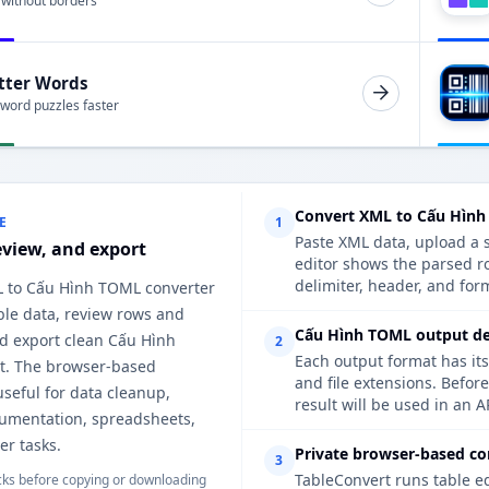
 without borders
tter Words
 word puzzles faster
Convert XML to Cấu Hình
E
1
Paste XML data, upload a s
eview, and export
editor shows the parsed r
delimiter, header, and form
L to Cấu Hình TOML converter
ble data, review rows and
Cấu Hình TOML output det
d export clean Cấu Hình
2
Each output format has its
. The browser-based
and file extensions. Befo
useful for data cleanup,
result will be used in an A
cumentation, spreadsheets,
er tasks.
Private browser-based co
3
TableConvert runs table e
ks before copying or downloading