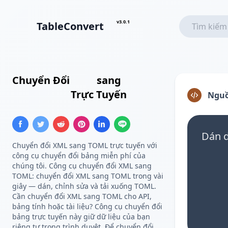
v3.0.1
TableConvert
Chuyển Đổi
XML
sang
Cấu
Hình TOML
Trực Tuyến
Nguồ
Dán d
Chuyển đổi XML sang TOML trực tuyến với
công cụ chuyển đổi bảng miễn phí của
chúng tôi. Công cụ chuyển đổi XML sang
TOML: chuyển đổi XML sang TOML trong vài
giây — dán, chỉnh sửa và tải xuống TOML.
Cần chuyển đổi XML sang TOML cho API,
bảng tính hoặc tài liệu? Công cụ chuyển đổi
bảng trực tuyến này giữ dữ liệu của bạn
riêng tư trong trình duyệt. Để chuyển đổi