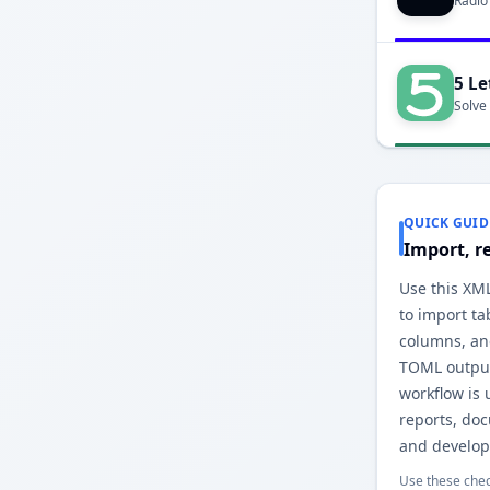
Radio
5 Le
Solve
QUICK GUID
Import, r
Use this XM
to import ta
columns, an
TOML output
workflow is 
reports, do
and develop
Use these chec