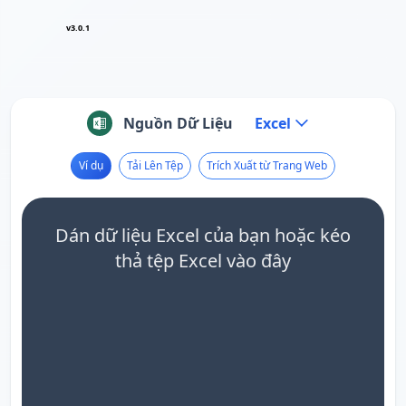
v3.0.1
Nguồn Dữ Liệu
Excel
Ví dụ
Tải Lên Tệp
Trích Xuất từ Trang Web
Dán dữ liệu Excel của bạn hoặc kéo
thả tệp Excel vào đây