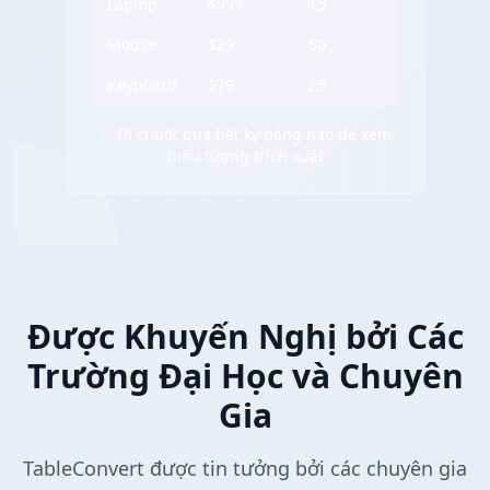
Laptop
$999
15
Mouse
$29
50
Keyboard
$79
25
✨ Di chuột qua bất kỳ bảng nào để xem
biểu tượng trích xuất
Được Khuyến Nghị bởi Các
Trường Đại Học và Chuyên
Gia
TableConvert được tin tưởng bởi các chuyên gia