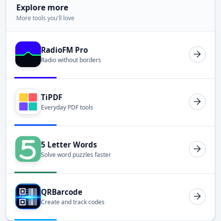
Explore more
More tools you'll love
RadioFM Pro
Radio without borders
TiPDF
Everyday PDF tools
5 Letter Words
Solve word puzzles faster
QRBarcode
Create and track codes