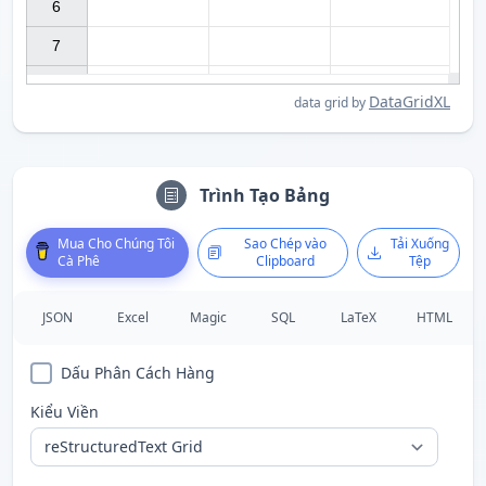
6

7

DataGridXL
data grid by
Trình Tạo Bảng
Mua Cho Chúng Tôi
Sao Chép vào
Tải Xuống
Cà Phê
Clipboard
Tệp
JSON
Excel
Magic
SQL
LaTeX
HTML
Dấu Phân Cách Hàng
Kiểu Viền