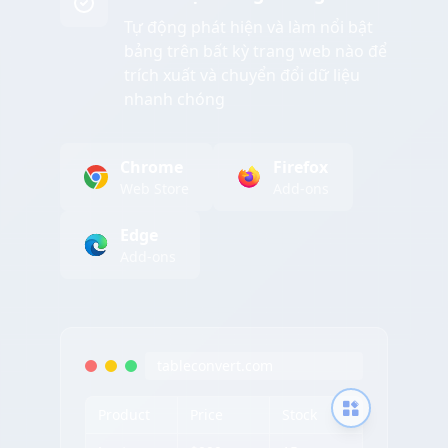
Tự động phát hiện và làm nổi bật
bảng trên bất kỳ trang web nào để
trích xuất và chuyển đổi dữ liệu
nhanh chóng
Chrome
Firefox
Web Store
Add-ons
Edge
Add-ons
tableconvert.com
Product
Price
Stock