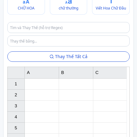
CHỮ HOA
chữ thường
Viết Hoa Chữ Đầu
Thay Thế Tất Cả
A
B
C
1

2

3

4

5
