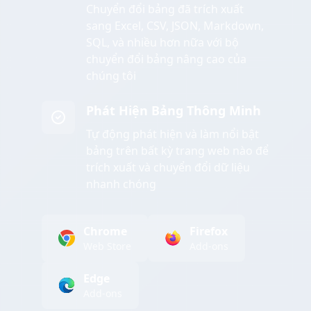
Chuyển đổi bảng đã trích xuất
sang Excel, CSV, JSON, Markdown,
SQL, và nhiều hơn nữa với bộ
chuyển đổi bảng nâng cao của
chúng tôi
Phát Hiện Bảng Thông Minh
Tự động phát hiện và làm nổi bật
bảng trên bất kỳ trang web nào để
trích xuất và chuyển đổi dữ liệu
nhanh chóng
Chrome
Firefox
Web Store
Add-ons
Edge
Add-ons