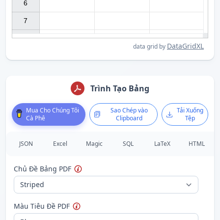
6

7

DataGridXL
data grid by
Trình Tạo Bảng
Mua Cho Chúng Tôi
Sao Chép vào
Tải Xuống
Cà Phê
Clipboard
Tệp
JSON
Excel
Magic
SQL
LaTeX
HTML
Chủ Đề Bảng PDF
Màu Tiêu Đề PDF