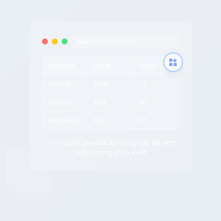
tableconvert.com
Product
Price
Stock
Laptop
$999
15
Mouse
$29
50
Keyboard
$79
25
✨ Di chuột qua bất kỳ bảng nào để xem
biểu tượng trích xuất