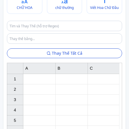
CHỮ HOA
chữ thường
Viết Hoa Chữ Đầu
Thay Thế Tất Cả
A
B
C
1

2

3

4

5
