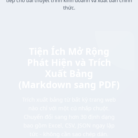
tiếp cho bài thuyết trình kinh doanh và xuất bản chính
thức.
Tiện Ích Mở Rộng
Phát Hiện và Trích
Xuất Bảng
(Markdown sang PDF)
Trích xuất bảng từ bất kỳ trang web
nào chỉ với một cú nhấp chuột.
Chuyển đổi sang hơn 30 định dạng
bao gồm Excel, CSV, JSON ngay lập
tức - không cần sao chép dán.