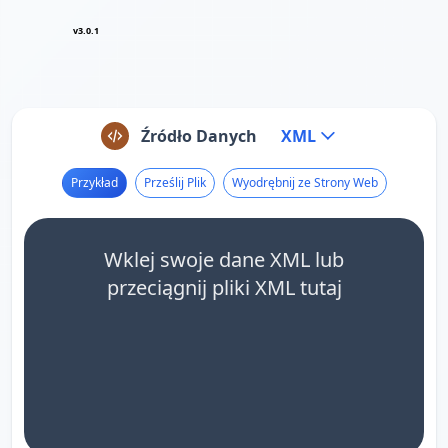
v3.0.1
Źródło Danych
XML
Przykład
Prześlij Plik
Wyodrębnij ze Strony Web
Wklej swoje dane XML lub
przeciągnij pliki XML tutaj