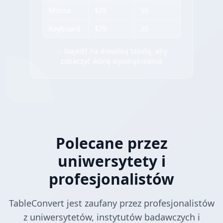
Mouse
$29
50
Keyboard
$79
25
✨ Najedź na dowolną tabelę, aby
zobaczyć ikonę wyodrębniania
Polecane przez
uniwersytety i
profesjonalistów
TableConvert jest zaufany przez profesjonalistów
z uniwersytetów, instytutów badawczych i