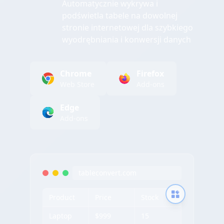
Automatycznie wykrywa i
podświetla tabele na dowolnej
stronie internetowej dla szybkiego
wyodrębniania i konwersji danych
Chrome
Firefox
Web Store
Add-ons
Edge
Add-ons
tableconvert.com
Product
Price
Stock
Laptop
$999
15