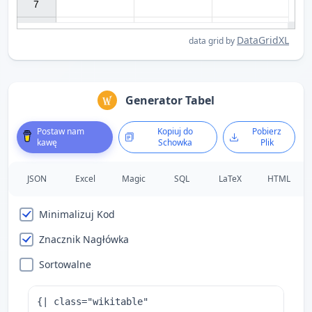
7

DataGridXL
data grid by
Generator Tabel
Postaw nam
Kopiuj do
Pobierz
kawę
Schowka
Plik
JSON
Excel
Magic
SQL
LaTeX
HTML
Minimalizuj Kod
Znacznik Nagłówka
Sortowalne