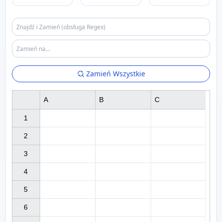
Zamień Wszystkie
A
B
C
1

2

3

4

5

6
