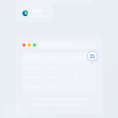
Edge
Add-ons
tableconvert.com
Product
Price
Stock
Laptop
$999
15
Mouse
$29
50
Keyboard
$79
25
✨ Najedź na dowolną tabelę, aby
zobaczyć ikonę wyodrębniania