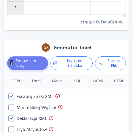
7

DataGridXL
data grid by
Generator Tabel
Postaw nam
Kopiuj do
Pobierz
kawę
Schowka
Plik
JSON
Excel
Magic
SQL
LaTeX
HTML
Escapuj Znaki XML
Minimalizuj Wyjście
Deklaracja XML
Tryb Atrybutów