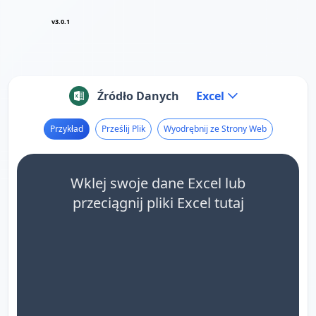
v3.0.1
Źródło Danych
Excel
Przykład
Prześlij Plik
Wyodrębnij ze Strony Web
Wklej swoje dane Excel lub
przeciągnij pliki Excel tutaj