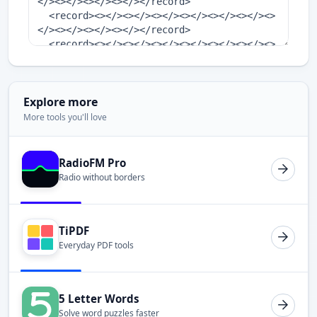
Explore more
More tools you'll love
RadioFM Pro
Radio without borders
TiPDF
Everyday PDF tools
5 Letter Words
Solve word puzzles faster