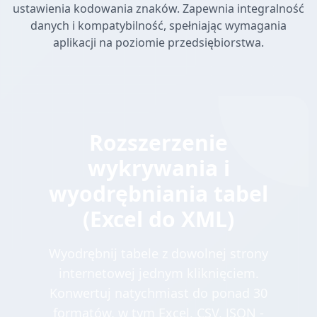
ustawienia kodowania znaków. Zapewnia integralność
danych i kompatybilność, spełniając wymagania
aplikacji na poziomie przedsiębiorstwa.
Rozszerzenie
wykrywania i
wyodrębniania tabel
(Excel do XML)
Wyodrębnij tabele z dowolnej strony
internetowej jednym kliknięciem.
Konwertuj natychmiast do ponad 30
formatów, w tym Excel, CSV, JSON -