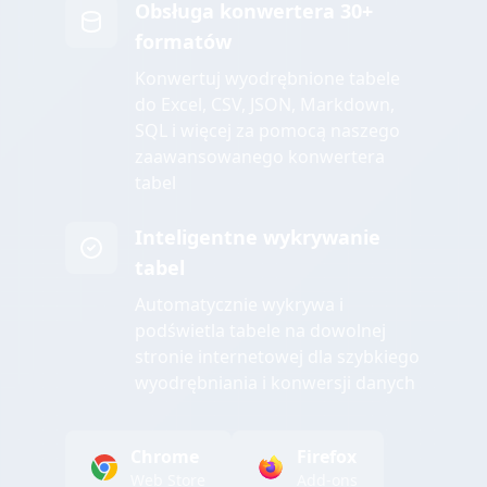
Obsługa konwertera 30+
formatów
Konwertuj wyodrębnione tabele
do Excel, CSV, JSON, Markdown,
SQL i więcej za pomocą naszego
zaawansowanego konwertera
tabel
Inteligentne wykrywanie
tabel
Automatycznie wykrywa i
podświetla tabele na dowolnej
stronie internetowej dla szybkiego
wyodrębniania i konwersji danych
Chrome
Firefox
Web Store
Add-ons