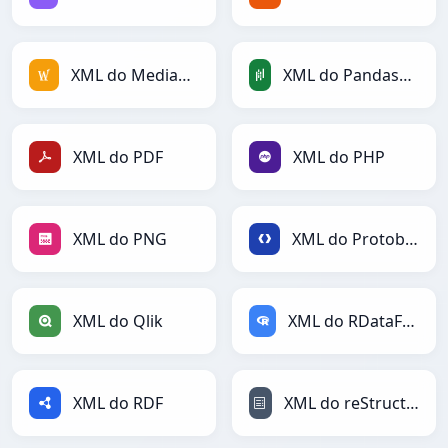
XML do MediaWiki
XML do PandasDataFrame
XML do PDF
XML do PHP
XML do PNG
XML do Protobuf
XML do Qlik
XML do RDataFrame
XML do RDF
XML do reStructuredText