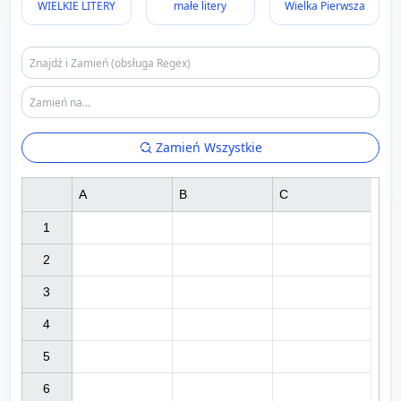
WIELKIE LITERY
małe litery
Wielka Pierwsza
Zamień Wszystkie
A
B
C
1

2

3

4

5

6
