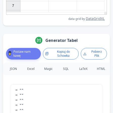
7

DataGridXL
data grid by
Generator Tabel
Postaw nam
Kopiuj do
Pobierz
kawę
Schowka
Plik
JSON
Excel
Magic
SQL
LaTeX
HTML