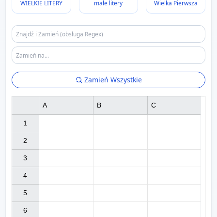
WIELKIE LITERY
małe litery
Wielka Pierwsza
Zamień Wszystkie
A
B
C
1

2

3

4

5

6
