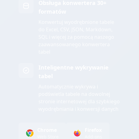
Obsługa konwertera 30+
formatów
Konwertuj wyodrębnione tabele
do Excel, CSV, JSON, Markdown,
SQL i więcej za pomocą naszego
zaawansowanego konwertera
tabel
Inteligentne wykrywanie
tabel
Automatycznie wykrywa i
podświetla tabele na dowolnej
stronie internetowej dla szybkiego
wyodrębniania i konwersji danych
Chrome
Firefox
Web Store
Add-ons