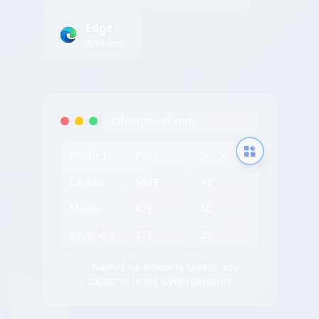
Edge
Add-ons
tableconvert.com
Product
Price
Stock
Laptop
$999
15
Mouse
$29
50
Keyboard
$79
25
✨ Najedź na dowolną tabelę, aby
zobaczyć ikonę wyodrębniania