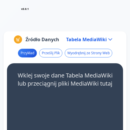
v3.0.1
Źródło Danych
Tabela MediaWiki
Przykład
Prześlij Plik
Wyodrębnij ze Strony Web
Wklej swoje dane Tabela MediaWiki
lub przeciągnij pliki MediaWiki tutaj