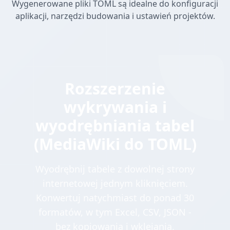
Wygenerowane pliki TOML są idealne do konfiguracji
aplikacji, narzędzi budowania i ustawień projektów.
Rozszerzenie
wykrywania i
wyodrębniania tabel
(MediaWiki do TOML)
Wyodrębnij tabele z dowolnej strony
internetowej jednym kliknięciem.
Konwertuj natychmiast do ponad 30
formatów, w tym Excel, CSV, JSON -
bez kopiowania i wklejania.