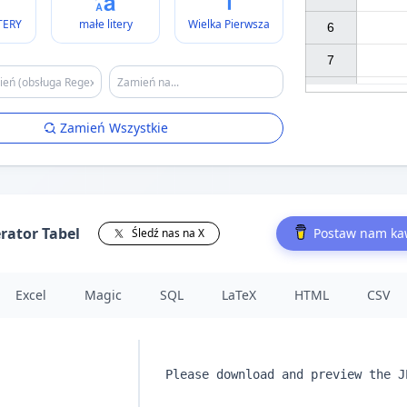
TERY
małe litery
Wielka Pierwsza
6

7

Zamień Wszystkie
rator Tabel
Postaw nam k
Śledź nas na X
Excel
Magic
SQL
LaTeX
HTML
CSV