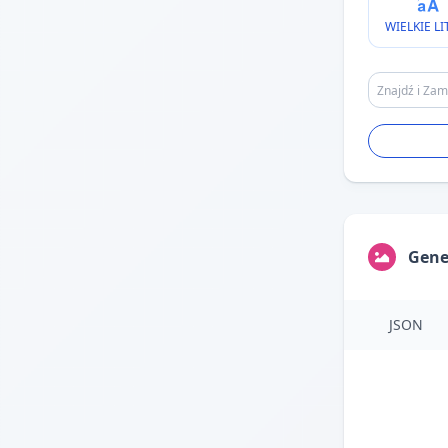
WIELKIE LI
Gene
JSON