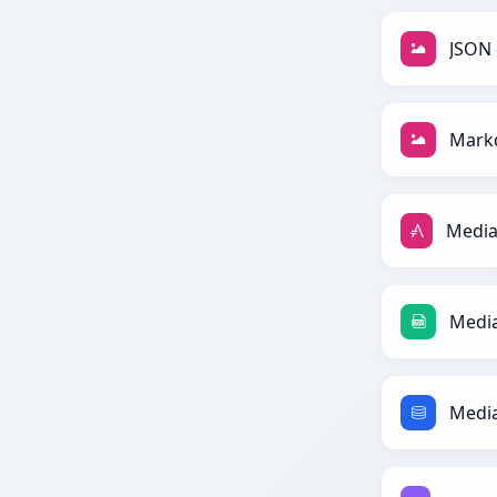
JSON 
Mark
Media
Media