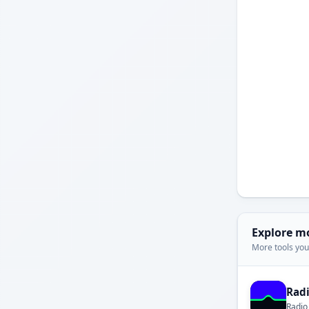
Explore m
More tools you'
Rad
Radio