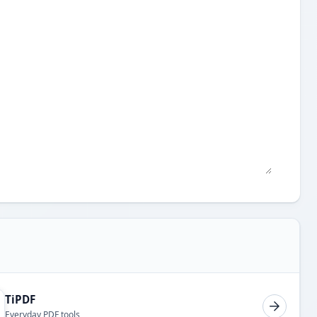
TiPDF
Everyday PDF tools