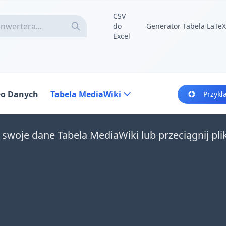
CSV
do
Generator Tabela LaTeX
Excel
ło Danych
Tabela MediaWiki
Przykł
 swoje dane Tabela MediaWiki lub przeciągnij pli