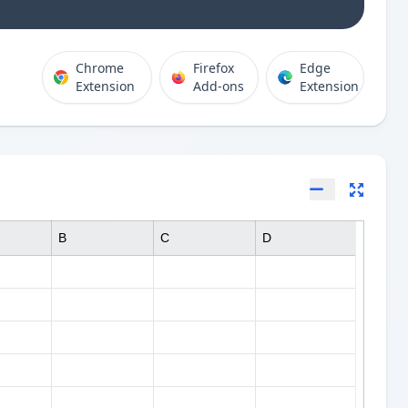
Chrome
Firefox
Edge
Extension
Add-ons
Extension
B
C
D