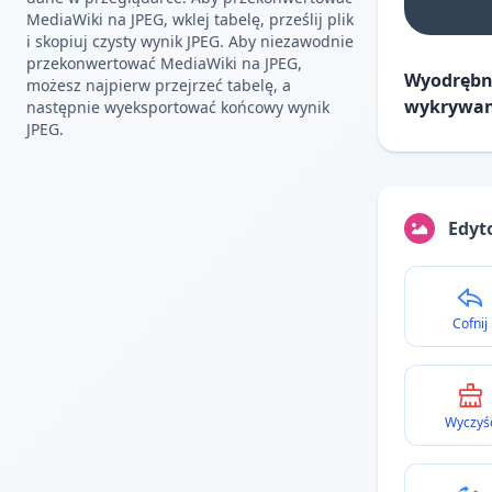
MediaWiki na JPEG, wklej tabelę, prześlij plik
i skopiuj czysty wynik JPEG. Aby niezawodnie
przekonwertować MediaWiki na JPEG,
Wyodrębni
możesz najpierw przejrzeć tabelę, a
wykrywani
następnie wyeksportować końcowy wynik
JPEG.
Edyt
Cofnij
Wyczyś