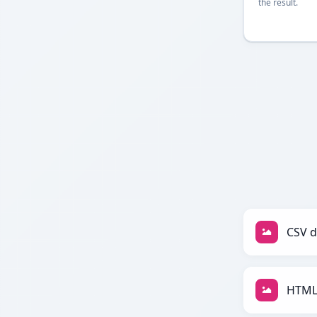
the result.
CSV d
HTML