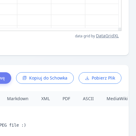
DataGridXL
data grid by
awę
Kopiuj do Schowka
Pobierz Plik
Markdown
XML
PDF
ASCII
MediaWiki