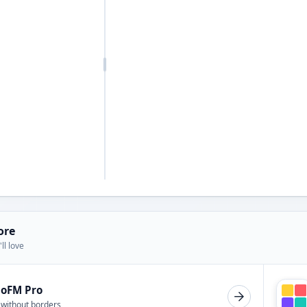
ore
ll love
ioFM Pro
 without borders