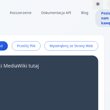
Rozszerzenie
Dokumentacja API
Blog
Post
nam
kaw
ad
Prześlij Plik
Wyodrębnij ze Strony Web
ki MediaWiki tutaj