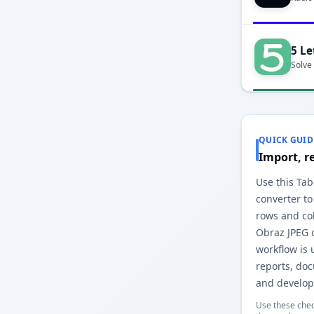
5 Le
Solve
QUICK GUID
Import, r
Use this Ta
converter to
rows and co
Obraz JPEG 
workflow is 
reports, do
and develop
Use these chec