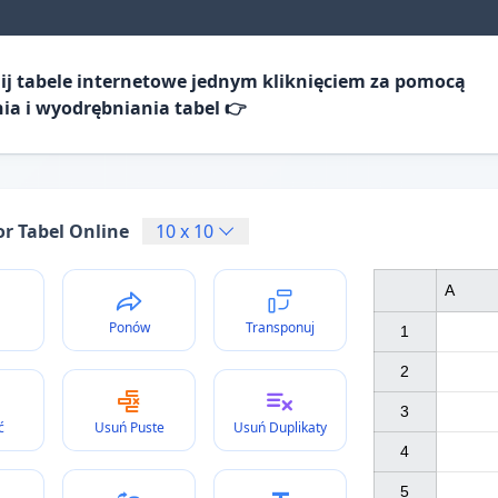
j tabele internetowe jednym kliknięciem za pomocą
a i wyodrębniania tabel 👉
or Tabel Online
10
x
10
A
Ponów
Transponuj
1

2

3

ć
Usuń Puste
Usuń Duplikaty
4

5
