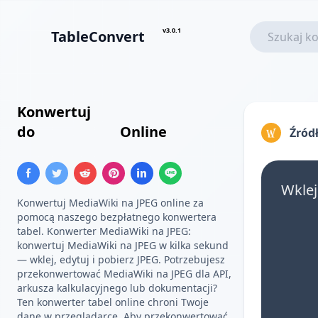
v3.0.1
TableConvert
Konwertuj
Tabela MediaWiki
do
Obraz JPEG
Online
Źród
Wklej
Konwertuj MediaWiki na JPEG online za
pomocą naszego bezpłatnego konwertera
tabel. Konwerter MediaWiki na JPEG:
konwertuj MediaWiki na JPEG w kilka sekund
— wklej, edytuj i pobierz JPEG. Potrzebujesz
przekonwertować MediaWiki na JPEG dla API,
arkusza kalkulacyjnego lub dokumentacji?
Ten konwerter tabel online chroni Twoje
dane w przeglądarce. Aby przekonwertować