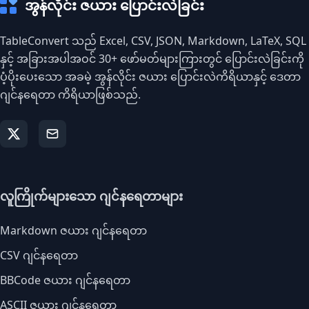
အွန်လိုင်း ဇယား ပြောင်းလဲခြင်း
TableConvert သည် Excel, CSV, JSON, Markdown, LaTeX, SQL
နှင့် အခြားအပါအဝင် 30+ ဖော်မတ်များကြားတွင် ပြောင်းလဲခြင်းကို
ပံ့ပိုးပေးသော အခမဲ့ အွန်လိုင်း ဇယား ပြောင်းလဲကိရိယာနှင့် ဒေတာ
ဂျင်နရေတာ ကိရိယာဖြစ်သည်.
လူကြိုက်များသော ဂျင်နရေတာများ
Markdown ဇယား ဂျင်နရေတာ
CSV ဂျင်နရေတာ
BBCode ဇယား ဂျင်နရေတာ
ASCII ဇယား ဂျင်နရေတာ