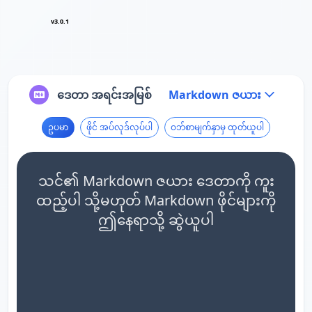
v3.0.1
ဒေတာ အရင်းအမြစ်
Markdown ဇယား
ဥပမာ
ဖိုင် အပ်လုဒ်လုပ်ပါ
ဝဘ်စာမျက်နှာမှ ထုတ်ယူပါ
သင်၏ Markdown ဇယား ဒေတာကို ကူး
ထည့်ပါ သို့မဟုတ် Markdown ဖိုင်များကို
ဤနေရာသို့ ဆွဲယူပါ