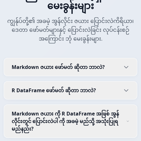
မေးခွန်းများ
ကျွန်ုပ်တို့၏ အခမဲ့ အွန်လိုင်း ဇယား ပြောင်းလဲကိရိယာ၊
ဒေတာ ဖော်မတ်များနှင့် ပြောင်းလဲခြင်း လုပ်ငန်းစဉ်
အကြောင်း ဘုံ မေးခွန်းများ.
Markdown ဇယား ဖော်မတ် ဆိုတာ ဘာလဲ?
R DataFrame ဖော်မတ် ဆိုတာ ဘာလဲ?
Markdown ဇယား ကို R DataFrame အဖြစ် အွန်
လိုင်းတွင် ပြောင်းလဲပါ ကို အခမဲ့ မည်သို့ အသုံးပြုရ
မည်နည်း?