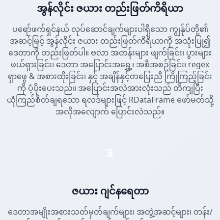
အွန်လိုင်း ဇယား တည်းဖြတ်ကိရိယာ
ပရော်ဖက်ရှင်နယ် လုပ်ဆောင်ချက်များပါရှိသော ကျွန်ုပ်တို့၏
အဆင့်မြင့် အွန်လိုင်း ဇယား တည်းဖြတ်ကိရိယာကို အသုံးပြု၍
ဒေတာကို တည်းဖြတ်ပါ။ ဗလာ အတန်းများ ဖျက်ခြင်း၊ ပွားများ
ဖယ်ရှားခြင်း၊ ဒေတာ အပြောင်းအရွှေ့၊ အစီအစဉ်ခြင်း၊ regex
ရှာဖွေ & အစားထိုးခြင်း၊ နှင့် အချိန်နှင့်တပြေးညီ ကြိုကြည့်ခြင်း
ကို ပံ့ပိုးပေးသည်။ အပြောင်းအလဲအားလုံးသည် တိကျပြီး
ယုံကြည်စိတ်ချရသော ရလဒ်များဖြင့် RDataFrame ဖော်မတ်သို့
အလိုအလျောက် ပြောင်းလဲသည်။
3
ဇယား ဂျင်နရေတာ
ဒေတာအမျိုးအစားသတ်မှတ်ချက်များ၊ အတွဲ့အဆင့်များ၊ တန်း/