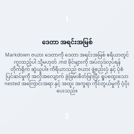
1
ဒေတာ အရင်းအမြစ်
Markdown ဇယား ဒေတာကို ဒေတာ အရင်းအမြစ် ဧရိယာတွင်
ကူးထည့်ပါ သို့မဟုတ် .md ဖိုင်များကို အပ်လုဒ်လုပ်ရန်
တိုက်ရိုက် ဆွဲယူပါ။ ကိရိယာသည် ဇယား ဖွဲ့စည်းပုံ နှင့် ပုံစံ
ပြင်ဆင်မှုကို အလိုအလျောက် ခွဲခြမ်းစိတ်ဖြာပြီး ရှုပ်ထွေးသော
nested အကြောင်းအရာ နှင့် အထူး အက္ခရာ ကိုင်တွယ်မှုကို ပံ့ပိုး
ပေးသည်။
2