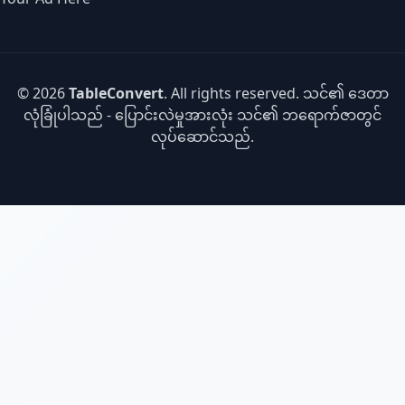
© 2026
TableConvert
. All rights reserved. သင်၏ ဒေတာ
လုံခြုံပါသည် - ပြောင်းလဲမှုအားလုံး သင်၏ ဘရောက်ဇာတွင်
လုပ်ဆောင်သည်.