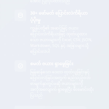
အောင် ပြုလုပ်ထားသည်
30+ ဖော်မတ် ပြောင်းလဲကိရိယာ
ပံ့ပိုးမှု
ကျွန်ုပ်တို့၏ အဆင့်မြင့် ဇယား
ပြောင်းလဲကိရိယာဖြင့် ထုတ်ယူထား
သော ဇယားများကို Excel, CSV, JSON,
Markdown, SQL နှင့် အခြားများသို့
ပြောင်းလဲပါ
စမတ် ဇယား ရှာဖွေခြင်း
မြန်ဆန်သော ဒေတာ ထုတ်ယူခြင်းနှင့်
ပြောင်းလဲခြင်းအတွက် မည်သည့်ဝဘ်
စာမျက်နှာတွင်မဆို ဇယားများကို
အလိုအလျောက် ရှာဖွေပြီး မီးမောင်းထိုး
ပြသည်