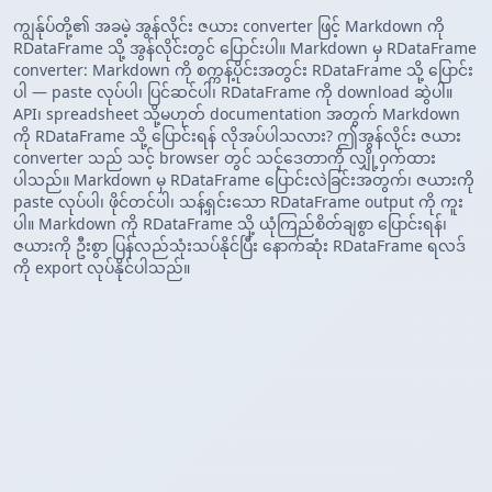
ကျွန်ုပ်တို့၏ အခမဲ့ အွန်လိုင်း ဇယား converter ဖြင့် Markdown ကို
RDataFrame သို့ အွန်လိုင်းတွင် ပြောင်းပါ။ Markdown မှ RDataFrame
converter: Markdown ကို စက္ကန့်ပိုင်းအတွင်း RDataFrame သို့ ပြောင်း
ပါ — paste လုပ်ပါ၊ ပြင်ဆင်ပါ၊ RDataFrame ကို download ဆွဲပါ။
API၊ spreadsheet သို့မဟုတ် documentation အတွက် Markdown
ကို RDataFrame သို့ ပြောင်းရန် လိုအပ်ပါသလား? ဤအွန်လိုင်း ဇယား
converter သည် သင့် browser တွင် သင့်ဒေတာကို လျှို့ဝှက်ထား
ပါသည်။ Markdown မှ RDataFrame ပြောင်းလဲခြင်းအတွက်၊ ဇယားကို
paste လုပ်ပါ၊ ဖိုင်တင်ပါ၊ သန့်ရှင်းသော RDataFrame output ကို ကူး
ပါ။ Markdown ကို RDataFrame သို့ ယုံကြည်စိတ်ချစွာ ပြောင်းရန်၊
ဇယားကို ဦးစွာ ပြန်လည်သုံးသပ်နိုင်ပြီး နောက်ဆုံး RDataFrame ရလဒ်
ကို export လုပ်နိုင်ပါသည်။