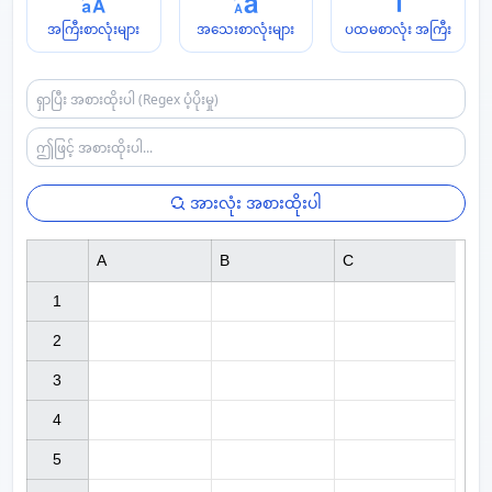
အကြီးစာလုံးများ
အသေးစာလုံးများ
ပထမစာလုံး အကြီး
အားလုံး အစားထိုးပါ
A
B
C
1

2

3

4

5
