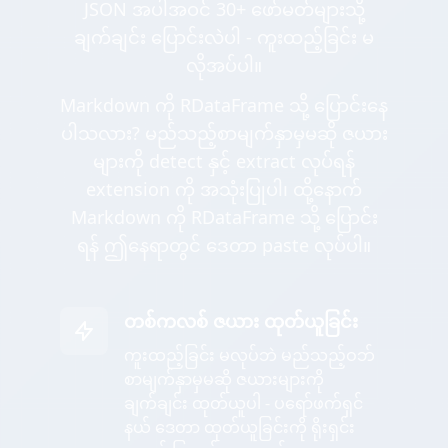
JSON အပါအဝင် 30+ ဖော်မတ်များသို့
ချက်ချင်း ပြောင်းလဲပါ - ကူးထည့်ခြင်း မ
လိုအပ်ပါ။
Markdown ကို RDataFrame သို့ ပြောင်းနေ
ပါသလား? မည်သည့်စာမျက်နှာမှမဆို ဇယား
များကို detect နှင့် extract လုပ်ရန်
extension ကို အသုံးပြုပါ၊ ထို့နောက်
Markdown ကို RDataFrame သို့ ပြောင်း
ရန် ဤနေရာတွင် ဒေတာ paste လုပ်ပါ။
တစ်ကလစ် ဇယား ထုတ်ယူခြင်း
ကူးထည့်ခြင်း မလုပ်ဘဲ မည်သည့်ဝဘ်
စာမျက်နှာမှမဆို ဇယားများကို
ချက်ချင်း ထုတ်ယူပါ - ပရော်ဖက်ရှင်
နယ် ဒေတာ ထုတ်ယူခြင်းကို ရိုးရှင်း