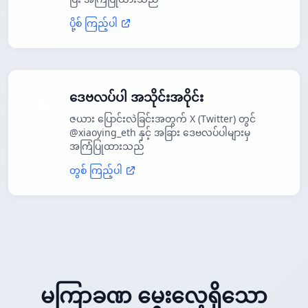
ပို့စ် ကြည့်ပါ
ဒေဗလပ်ပါ အသိုင်းအဝိုင်း
ဇယား ပြောင်းလဲခြင်းအတွက် X (Twitter) တွင်
@xiaoying_eth နှင့် အခြား ဒေဗလပ်ပါများမှ
အကြံပြုထားသည်
တွစ် ကြည့်ပါ
မကြာခဏ မေးလေ့ရှိသော