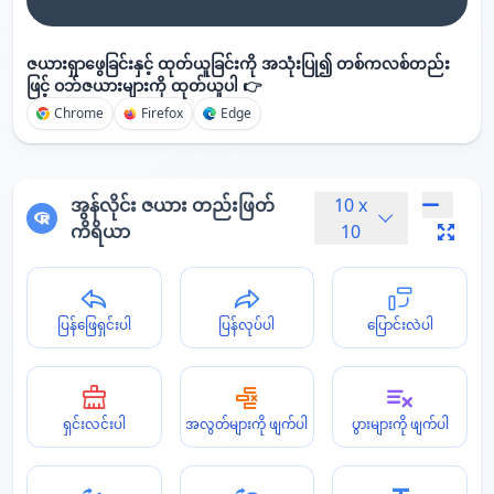
ဇယားရှာဖွေခြင်းနှင့် ထုတ်ယူခြင်းကို အသုံးပြု၍ တစ်ကလစ်တည်း
ဖြင့် ဝဘ်ဇယားများကို ထုတ်ယူပါ 👉
Chrome
Firefox
Edge
အွန်လိုင်း ဇယား တည်းဖြတ်
10
x
ကိရိယာ
10
ပြန်ဖြေရှင်းပါ
ပြန်လုပ်ပါ
ပြောင်းလဲပါ
ရှင်းလင်းပါ
အလွတ်များကို ဖျက်ပါ
ပွားများကို ဖျက်ပါ