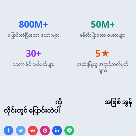
800M+
50M+
ပြောင်းလဲပြီးသော ဇယားများ
ဖန်တီးပြီးသော ဇယားများ
30+
5★
ဒေတာ ဖိုင် ဖော်မတ်များ
အသုံးပြုသူ အဆင့်သတ်မှတ်
ချက်
Markdown ဇယား
ကို
R DataFrame
အဖြစ် အွန်
လိုင်းတွင် ပြောင်းလဲပါ