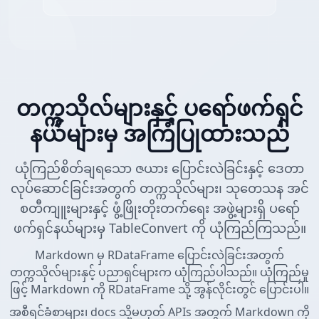
တက္ကသိုလ်များနှင့် ပရော်ဖက်ရှင်
နယ်များမှ အကြံပြုထားသည်
ယုံကြည်စိတ်ချရသော ဇယား ပြောင်းလဲခြင်းနှင့် ဒေတာ
လုပ်ဆောင်ခြင်းအတွက် တက္ကသိုလ်များ၊ သုတေသန အင်
စတီကျူးများနှင့် ဖွံ့ဖြိုးတိုးတက်ရေး အဖွဲ့များရှိ ပရော်
ဖက်ရှင်နယ်များမှ TableConvert ကို ယုံကြည်ကြသည်။
Markdown မှ RDataFrame ပြောင်းလဲခြင်းအတွက်
တက္ကသိုလ်များနှင့် ပညာရှင်များက ယုံကြည်ပါသည်။ ယုံကြည်မှု
ဖြင့် Markdown ကို RDataFrame သို့ အွန်လိုင်းတွင် ပြောင်းပါ။
အစီရင်ခံစာများ၊ docs သို့မဟုတ် APIs အတွက် Markdown ကို