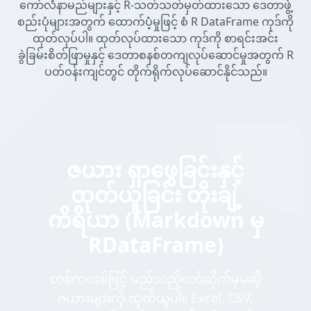
ကော်လံနာမည်များနှင့် R-သတ်သတ်မှတ်ထားသော ဒေတာဖွဲ့
စည်းပုံများအတွက် ထောက်ပံ့မှုဖြင့် စံ R DataFrame ကုဒ်ကို
ထုတ်လုပ်ပါ။ ထုတ်လုပ်ထားသော ကုဒ်ကို စာရင်းအင်း
ခွဲခြမ်းစိတ်ဖြာမှုနှင့် ဒေတာစနစ်တကျလုပ်ဆောင်မှုအတွက် R
ပတ်ဝန်းကျင်တွင် တိုက်ရိုက်လုပ်ဆောင်နိုင်သည်။
ဇယား ရှာဖွေခြင်းနှင့်
ထုတ်ယူခြင်း တိုးချဲ့
ကိရိယာ (Markdown မှ
RDataFrame)
တစ်ကလစ်ဖြင့် မည်သည့်ဝဘ်ဆိုက်မှမဆို
ဇယားများကို ထုတ်ယူပါ။ Excel, CSV,