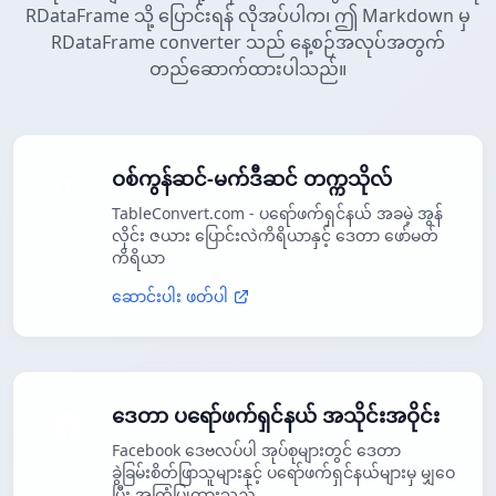
RDataFrame သို့ ပြောင်းရန် လိုအပ်ပါက၊ ဤ Markdown မှ
RDataFrame converter သည် နေ့စဉ်အလုပ်အတွက်
တည်ဆောက်ထားပါသည်။
ဝစ်ကွန်ဆင်-မက်ဒီဆင် တက္ကသိုလ်
TableConvert.com - ပရော်ဖက်ရှင်နယ် အခမဲ့ အွန်
လိုင်း ဇယား ပြောင်းလဲကိရိယာနှင့် ဒေတာ ဖော်မတ်
ကိရိယာ
ဆောင်းပါး ဖတ်ပါ
ဒေတာ ပရော်ဖက်ရှင်နယ် အသိုင်းအဝိုင်း
Facebook ဒေဗလပ်ပါ အုပ်စုများတွင် ဒေတာ
ခွဲခြမ်းစိတ်ဖြာသူများနှင့် ပရော်ဖက်ရှင်နယ်များမှ မျှဝေ
ပြီး အကြံပြုထားသည်