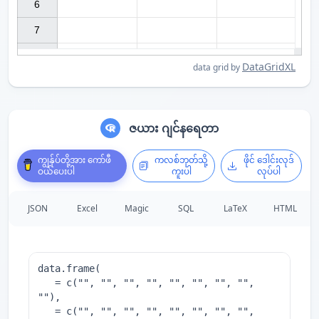
6

7

DataGridXL
data grid by
ဇယား ဂျင်နရေတာ
ကျွန်ုပ်တို့အား ကော်ဖီ
ကလစ်ဘုတ်သို့
ဖိုင် ဒေါင်းလုဒ်
ဝယ်ပေးပါ
ကူးပါ
လုပ်ပါ
JSON
Excel
Magic
SQL
LaTeX
HTML