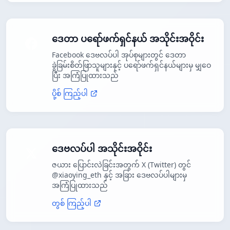
ဒေတာ ပရော်ဖက်ရှင်နယ် အသိုင်းအဝိုင်း
Facebook ဒေဗလပ်ပါ အုပ်စုများတွင် ဒေတာ
ခွဲခြမ်းစိတ်ဖြာသူများနှင့် ပရော်ဖက်ရှင်နယ်များမှ မျှဝေ
ပြီး အကြံပြုထားသည်
ပို့စ် ကြည့်ပါ
ဒေဗလပ်ပါ အသိုင်းအဝိုင်း
ဇယား ပြောင်းလဲခြင်းအတွက် X (Twitter) တွင်
@xiaoying_eth နှင့် အခြား ဒေဗလပ်ပါများမှ
အကြံပြုထားသည်
တွစ် ကြည့်ပါ