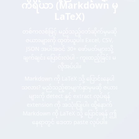
ကိရိယာ (Markdown မှ
LaTeX)
တစ်ကလစ်ဖြင့် မည်သည့်ဝဘ်ဆိုက်မှမဆို
ဇယားများကို ထုတ်ယူပါ။ Excel, CSV,
JSON အပါအဝင် 30+ ဖော်မတ်များသို့
ချက်ချင်း ပြောင်းလဲပါ - ကူးထည့်ခြင်း မ
လိုအပ်ပါ။
Markdown ကို LaTeX သို့ ပြောင်းနေပါ
သလား? မည်သည့်စာမျက်နှာမှမဆို ဇယား
များကို detect နှင့် extract လုပ်ရန်
extension ကို အသုံးပြုပါ၊ ထို့နောက်
Markdown ကို LaTeX သို့ ပြောင်းရန် ဤ
နေရာတွင် ဒေတာ paste လုပ်ပါ။