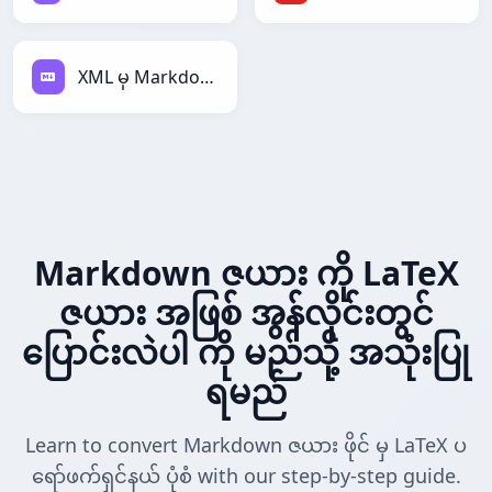
XML မှ Markdown
Markdown ဇယား ကို LaTeX
ဇယား အဖြစ် အွန်လိုင်းတွင်
ပြောင်းလဲပါ ကို မည်သို့ အသုံးပြု
ရမည်
Learn to convert Markdown ဇယား ဖိုင် မှ LaTeX ပ
ရော်ဖက်ရှင်နယ် ပုံစံ with our step-by-step guide.