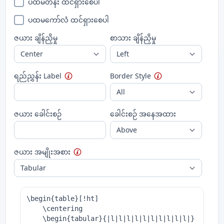
ပထမတန်း ထင်ရှားစေပါ
ပထမကော်လံ ထင်ရှားစေပါ
ဇယား ချိန်ညှိမှု
စာသား ချိန်ညှိမှု
ရည်ညွှန်း Label
Border Style
ဇယား ခေါင်းစဉ်
ခေါင်းစဉ် အနေအထား
ဇယား အမျိုးအစား