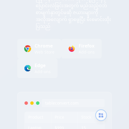
ပြောင်းလဲခြင်းအတွက် မည်သည့်ဝဘ်
စာမျက်နှာတွင်မဆို ဇယားများကို
အလိုအလျောက် ရှာဖွေပြီး မီးမောင်းထိုး
ပြသည်
Chrome
Firefox
Web Store
Add-ons
Edge
Add-ons
tableconvert.com
Product
Price
Stock
Laptop
$999
15