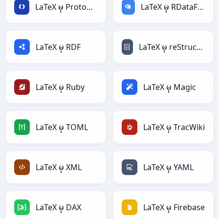
LaTeX မှ Protobuf
LaTeX မှ RDataFrame
LaTeX မှ RDF
LaTeX မှ reStructuredText
LaTeX မှ Ruby
LaTeX မှ Magic
LaTeX မှ TOML
LaTeX မှ TracWiki
LaTeX မှ XML
LaTeX မှ YAML
LaTeX မှ DAX
LaTeX မှ Firebase