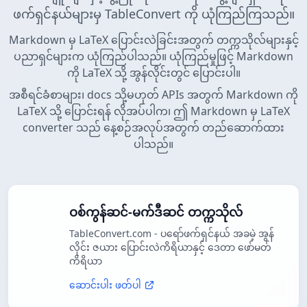
ဖက်ရှင်နယ်များမှ TableConvert ကို ယုံကြည်ကြသည်။
Markdown မှ LaTeX ပြောင်းလဲခြင်းအတွက် တက္ကသိုလ်များနှင့်
ပညာရှင်များက ယုံကြည်ပါသည်။ ယုံကြည်မှုဖြင့် Markdown
ကို LaTeX သို့ အွန်လိုင်းတွင် ပြောင်းပါ။
အစီရင်ခံစာများ၊ docs သို့မဟုတ် APIs အတွက် Markdown ကို
LaTeX သို့ ပြောင်းရန် လိုအပ်ပါက၊ ဤ Markdown မှ LaTeX
converter သည် နေ့စဉ်အလုပ်အတွက် တည်ဆောက်ထား
ပါသည်။
ဝစ်ကွန်ဆင်-မက်ဒီဆင် တက္ကသိုလ်
TableConvert.com - ပရော်ဖက်ရှင်နယ် အခမဲ့ အွန်
လိုင်း ဇယား ပြောင်းလဲကိရိယာနှင့် ဒေတာ ဖော်မတ်
ကိရိယာ
ဆောင်းပါး ဖတ်ပါ