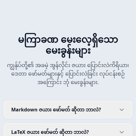
မကြာခဏ မေးလေ့ရှိသော
မေးခွန်းများ
ကျွန်ုပ်တို့၏ အခမဲ့ အွန်လိုင်း ဇယား ပြောင်းလဲကိရိယာ၊
ဒေတာ ဖော်မတ်များနှင့် ပြောင်းလဲခြင်း လုပ်ငန်းစဉ်
အကြောင်း ဘုံ မေးခွန်းများ.
Markdown ဇယား ဖော်မတ် ဆိုတာ ဘာလဲ?
LaTeX ဇယား ဖော်မတ် ဆိုတာ ဘာလဲ?