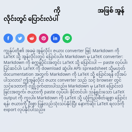
Markdown ဇယား
ကို
LaTeX ဇယား
အဖြစ် အွန်
လိုင်းတွင် ပြောင်းလဲပါ
ကျွန်ုပ်တို့၏ အခမဲ့ အွန်လိုင်း ဇယား converter ဖြင့် Markdown ကို
LaTeX သို့ အွန်လိုင်းတွင် ပြောင်းပါ။ Markdown မှ LaTeX converter:
Markdown ကို စက္ကန့်ပိုင်းအတွင်း LaTeX သို့ ပြောင်းပါ — paste လုပ်ပါ၊
ပြင်ဆင်ပါ၊ LaTeX ကို download ဆွဲပါ။ API၊ spreadsheet သို့မဟုတ်
documentation အတွက် Markdown ကို LaTeX သို့ ပြောင်းရန် လိုအပ်
ပါသလား? ဤအွန်လိုင်း ဇယား converter သည် သင့် browser တွင်
သင့်ဒေတာကို လျှို့ဝှက်ထားပါသည်။ Markdown မှ LaTeX ပြောင်းလဲ
ခြင်းအတွက်၊ ဇယားကို paste လုပ်ပါ၊ ဖိုင်တင်ပါ၊ သန့်ရှင်းသော LaTeX
output ကို ကူးပါ။ Markdown ကို LaTeX သို့ ယုံကြည်စိတ်ချစွာ ပြောင်း
ရန်၊ ဇယားကို ဦးစွာ ပြန်လည်သုံးသပ်နိုင်ပြီး နောက်ဆုံး LaTeX ရလဒ်ကို
export လုပ်နိုင်ပါသည်။