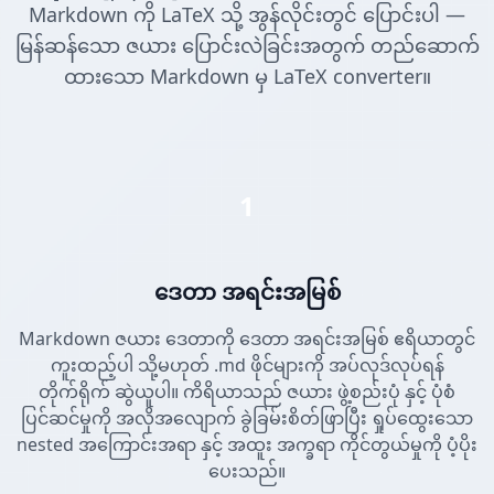
Markdown ကို LaTeX သို့ အွန်လိုင်းတွင် ပြောင်းပါ —
မြန်ဆန်သော ဇယား ပြောင်းလဲခြင်းအတွက် တည်ဆောက်
ထားသော Markdown မှ LaTeX converter။
1
ဒေတာ အရင်းအမြစ်
Markdown ဇယား ဒေတာကို ဒေတာ အရင်းအမြစ် ဧရိယာတွင်
ကူးထည့်ပါ သို့မဟုတ် .md ဖိုင်များကို အပ်လုဒ်လုပ်ရန်
တိုက်ရိုက် ဆွဲယူပါ။ ကိရိယာသည် ဇယား ဖွဲ့စည်းပုံ နှင့် ပုံစံ
ပြင်ဆင်မှုကို အလိုအလျောက် ခွဲခြမ်းစိတ်ဖြာပြီး ရှုပ်ထွေးသော
nested အကြောင်းအရာ နှင့် အထူး အက္ခရာ ကိုင်တွယ်မှုကို ပံ့ပိုး
ပေးသည်။