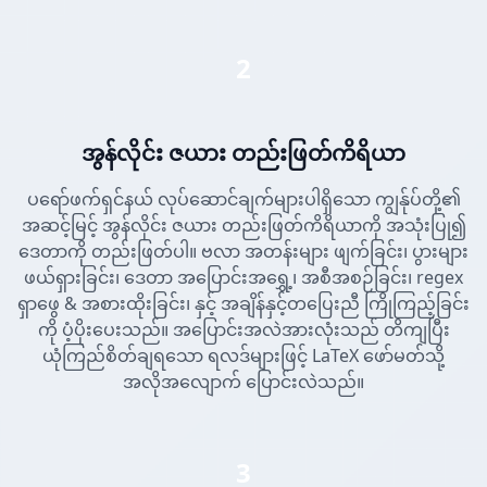
2
အွန်လိုင်း ဇယား တည်းဖြတ်ကိရိယာ
ပရော်ဖက်ရှင်နယ် လုပ်ဆောင်ချက်များပါရှိသော ကျွန်ုပ်တို့၏
အဆင့်မြင့် အွန်လိုင်း ဇယား တည်းဖြတ်ကိရိယာကို အသုံးပြု၍
ဒေတာကို တည်းဖြတ်ပါ။ ဗလာ အတန်းများ ဖျက်ခြင်း၊ ပွားများ
ဖယ်ရှားခြင်း၊ ဒေတာ အပြောင်းအရွှေ့၊ အစီအစဉ်ခြင်း၊ regex
ရှာဖွေ & အစားထိုးခြင်း၊ နှင့် အချိန်နှင့်တပြေးညီ ကြိုကြည့်ခြင်း
ကို ပံ့ပိုးပေးသည်။ အပြောင်းအလဲအားလုံးသည် တိကျပြီး
ယုံကြည်စိတ်ချရသော ရလဒ်များဖြင့် LaTeX ဖော်မတ်သို့
အလိုအလျောက် ပြောင်းလဲသည်။
3