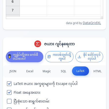
6

7

DataGridXL
data grid by
ဇယား ဂျင်နရေတာ
ကျွန်ုပ်တို့အား ကော်ဖီ
ကလစ်ဘုတ်သို့
ဖိုင် ဒေါင်းလုဒ်
ဝယ်ပေးပါ
ကူးပါ
လုပ်ပါ
LaTeX
JSON
Excel
Magic
SQL
HTML
LaTeX ဇယား အက္ခရာများကို Escape လုပ်ပါ
Float အနေအထား
ပြီးစုံသော စာရွက်စာတမ်း