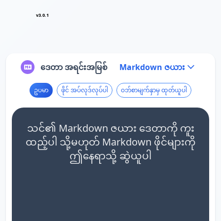
v3.0.1
ဒေတာ အရင်းအမြစ်
Markdown ဇယား
ဥပမာ
ဖိုင် အပ်လုဒ်လုပ်ပါ
ဝဘ်စာမျက်နှာမှ ထုတ်ယူပါ
သင်၏ Markdown ဇယား ဒေတာကို ကူး
ထည့်ပါ သို့မဟုတ် Markdown ဖိုင်များကို
ဤနေရာသို့ ဆွဲယူပါ