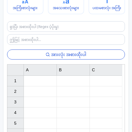
အကြီးစာလုံးများ
အသေးစာလုံးများ
ပထမစာလုံး အကြီး
အားလုံး အစားထိုးပါ
A
B
C
1

2

3

4

5
