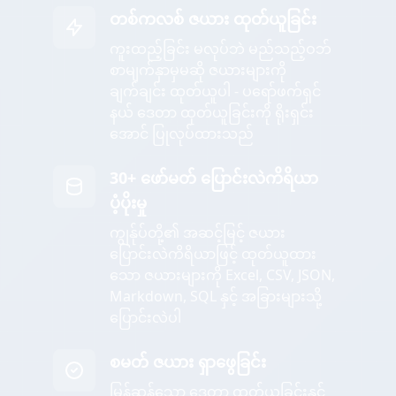
တစ်ကလစ် ဇယား ထုတ်ယူခြင်း
ကူးထည့်ခြင်း မလုပ်ဘဲ မည်သည့်ဝဘ်
စာမျက်နှာမှမဆို ဇယားများကို
ချက်ချင်း ထုတ်ယူပါ - ပရော်ဖက်ရှင်
နယ် ဒေတာ ထုတ်ယူခြင်းကို ရိုးရှင်း
အောင် ပြုလုပ်ထားသည်
30+ ဖော်မတ် ပြောင်းလဲကိရိယာ
ပံ့ပိုးမှု
ကျွန်ုပ်တို့၏ အဆင့်မြင့် ဇယား
ပြောင်းလဲကိရိယာဖြင့် ထုတ်ယူထား
သော ဇယားများကို Excel, CSV, JSON,
Markdown, SQL နှင့် အခြားများသို့
ပြောင်းလဲပါ
စမတ် ဇယား ရှာဖွေခြင်း
မြန်ဆန်သော ဒေတာ ထုတ်ယူခြင်းနှင့်