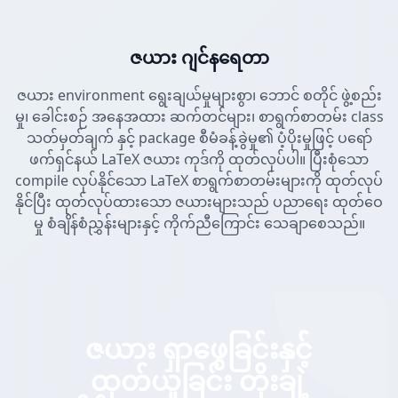
ဇယား ဂျင်နရေတာ
ဇယား environment ရွေးချယ်မှုများစွာ၊ ဘောင် စတိုင် ဖွဲ့စည်း
မှု၊ ခေါင်းစဉ် အနေအထား ဆက်တင်များ၊ စာရွက်စာတမ်း class
သတ်မှတ်ချက် နှင့် package စီမံခန့်ခွဲမှု၏ ပံ့ပိုးမှုဖြင့် ပရော်
ဖက်ရှင်နယ် LaTeX ဇယား ကုဒ်ကို ထုတ်လုပ်ပါ။ ပြီးစုံသော
compile လုပ်နိုင်သော LaTeX စာရွက်စာတမ်းများကို ထုတ်လုပ်
နိုင်ပြီး ထုတ်လုပ်ထားသော ဇယားများသည် ပညာရေး ထုတ်ဝေ
မှု စံချိန်စံညွှန်းများနှင့် ကိုက်ညီကြောင်း သေချာစေသည်။
ဇယား ရှာဖွေခြင်းနှင့်
ထုတ်ယူခြင်း တိုးချဲ့