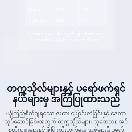
Mouse
$29
50
Keyboard
$79
25
✨ ထုတ်ယူခြင်း အိုင်ကွန်ကို မြင်ရန် မည်သည့်
ဇယားပေါ်တွင်မဆို ကြွက်ခလုတ်ကို တင်ပါ
တက္ကသိုလ်များနှင့် ပရော်ဖက်ရှင်
နယ်များမှ အကြံပြုထားသည်
ယုံကြည်စိတ်ချရသော ဇယား ပြောင်းလဲခြင်းနှင့် ဒေတာ
လုပ်ဆောင်ခြင်းအတွက် တက္ကသိုလ်များ၊ သုတေသန အင်
စတီကျူးများနှင့် ဖွံ့ဖြိုးတိုးတက်ရေး အဖွဲ့များရှိ ပရော်