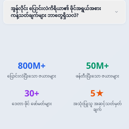
အွန်လိုင်း ပြောင်းလဲကိရိယာ၏ ဖိုင်အရွယ်အစား
ကန့်သတ်ချက်များ ဘာတွေရှိသလဲ?
800M+
50M+
ပြောင်းလဲပြီးသော ဇယားများ
ဖန်တီးပြီးသော ဇယားများ
30+
5★
ဒေတာ ဖိုင် ဖော်မတ်များ
အသုံးပြုသူ အဆင့်သတ်မှတ်
ချက်