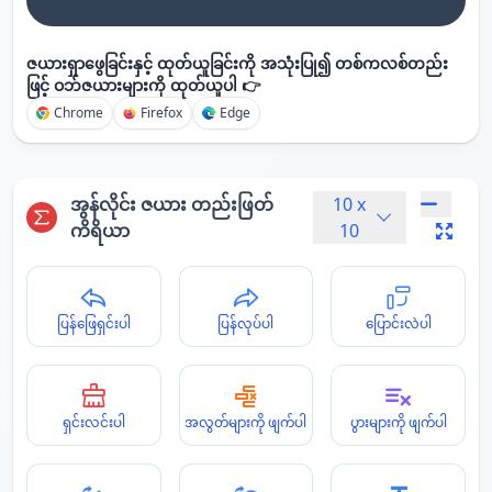
ဇယားရှာဖွေခြင်းနှင့် ထုတ်ယူခြင်းကို အသုံးပြု၍ တစ်ကလစ်တည်း
ဖြင့် ဝဘ်ဇယားများကို ထုတ်ယူပါ 👉
Chrome
Firefox
Edge
အွန်လိုင်း ဇယား တည်းဖြတ်
10
x
ကိရိယာ
10
ပြန်ဖြေရှင်းပါ
ပြန်လုပ်ပါ
ပြောင်းလဲပါ
ရှင်းလင်းပါ
အလွတ်များကို ဖျက်ပါ
ပွားများကို ဖျက်ပါ