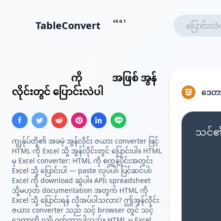
v3.0.1
TableConvert
HTML ဇယား
ကို
Excel
အဖြစ် အွန်
လိုင်းတွင် ပြောင်းလဲပါ
ဒေတာ
သင်၏ 
ကျွန်ုပ်တို့၏ အခမဲ့ အွန်လိုင်း ဇယား converter ဖြင့်
HTML ကို Excel သို့ အွန်လိုင်းတွင် ပြောင်းပါ။ HTML
မှ Excel converter: HTML ကို စက္ကန့်ပိုင်းအတွင်း
Excel သို့ ပြောင်းပါ — paste လုပ်ပါ၊ ပြင်ဆင်ပါ၊
Excel ကို download ဆွဲပါ။ API၊ spreadsheet
သို့မဟုတ် documentation အတွက် HTML ကို
Excel သို့ ပြောင်းရန် လိုအပ်ပါသလား? ဤအွန်လိုင်း
ဇယား converter သည် သင့် browser တွင် သင့်
ဒေတာကို လျှို့ဝှက်ထားပါသည်။ HTML မှ Excel