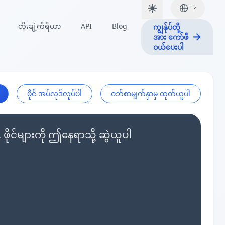
တိုးချဲ့ကိရိယာ
API
Blog
ကျွန်ုပ်တို့
အား ကော်ဖီ
ဝယ်ပေးပါ
ဖိုင် အပ်လုဒ်လုပ်ပါ
ဝဘ်စာမျက်နှာမှ ထုတ်ယူပါ
င်များကို ဤနေရာသို့ ဆွဲယူပါ