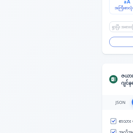
အကြီးစာလုံး
ဇယာ
ဂျင်
JSON
စာသား ပု
အလိုအ