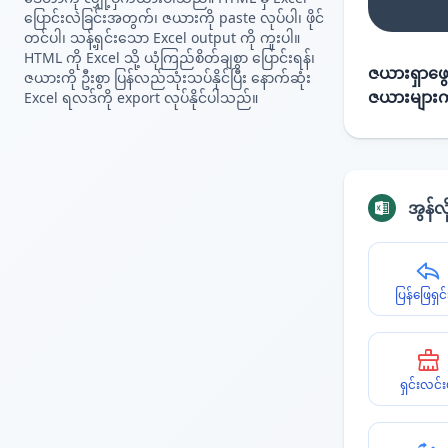
ပြောင်းလဲခြင်းအတွက်၊ ဇယားကို paste လုပ်ပါ၊ ဖိုင်
တင်ပါ၊ သန့်ရှင်းသော Excel output ကို ကူးပါ။
HTML ကို Excel သို့ ယုံကြည်စိတ်ချစွာ ပြောင်းရန်၊
ဇယားရှာဖွေ
ဇယားကို ဦးစွာ ပြန်လည်သုံးသပ်နိုင်ပြီး နောက်ဆုံး
ဇယားများက
Excel ရလဒ်ကို export လုပ်နိုင်ပါသည်။
အွန်လ
ပြန်ဖြေရှင်
ရှင်းလင်း