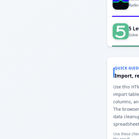
Radio
5 Le
Solve
QUICK GUID
Import, r
Use this HT
import table
columns, and
The browser
data cleanu
spreadsheet
Use these chec
the result.