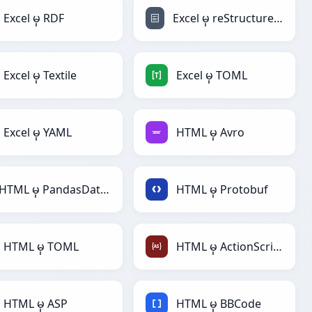
Excel မှ RDF
Excel မှ reStructuredText
Excel မှ Textile
Excel မှ TOML
Excel မှ YAML
HTML မှ Avro
HTML မှ PandasDataFrame
HTML မှ Protobuf
HTML မှ TOML
HTML မှ ActionScript
HTML မှ ASP
HTML မှ BBCode