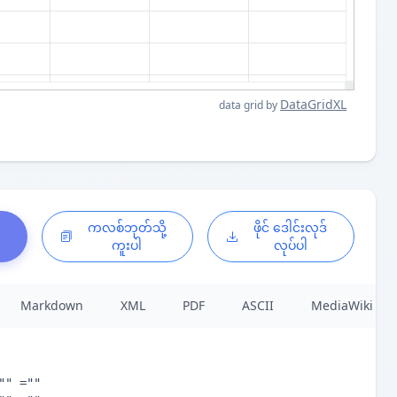
DataGridXL
data grid by
်
ကလစ်ဘုတ်သို့
ဖိုင် ဒေါင်းလုဒ်
ကူးပါ
လုပ်ပါ
Markdown
XML
PDF
ASCII
MediaWiki