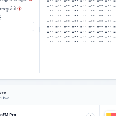
ကာကွယ်ပါ
်
ore
ll love
ioFM Pro