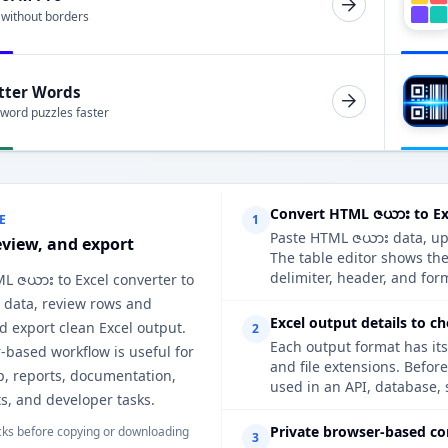
 without borders
tter Words
 word puzzles faster
Convert HTML ဇယား to Ex
E
1
Paste HTML ဇယား data, uplo
eview, and export
The table editor shows th
delimiter, header, and form
ML ဇယား to Excel converter to
 data, review rows and
Excel output details to c
 export clean Excel output.
2
Each output format has its
-based workflow is useful for
and file extensions. Befor
p, reports, documentation,
used in an API, database, 
s, and developer tasks.
Private browser-based co
ks before copying or downloading
3