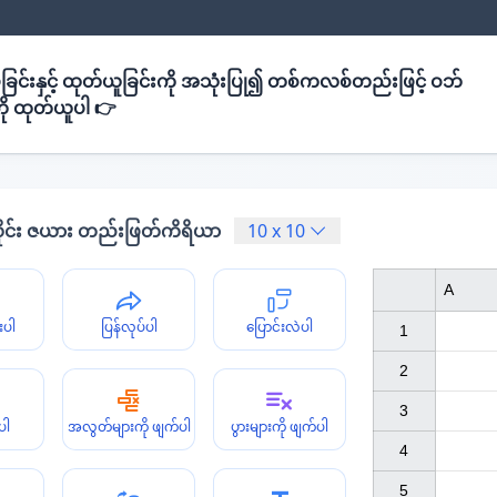
ခြင်းနှင့် ထုတ်ယူခြင်းကို အသုံးပြု၍ တစ်ကလစ်တည်းဖြင့် ဝဘ်
ို ထုတ်ယူပါ 👉
ိုင်း ဇယား တည်းဖြတ်ကိရိယာ
10
x
10
A
းပါ
ပြန်လုပ်ပါ
ပြောင်းလဲပါ
1

2

3

ပါ
အလွတ်များကို ဖျက်ပါ
ပွားများကို ဖျက်ပါ
4

5
