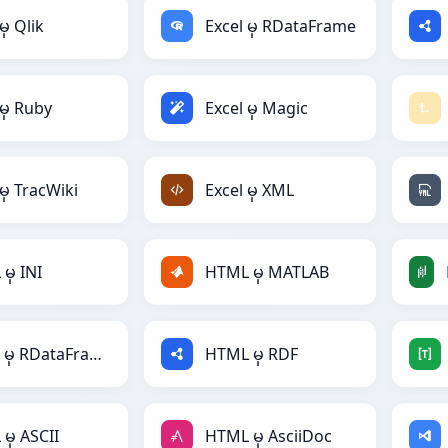
မှ Qlik
Excel မှ RDataFrame
 မှ Ruby
Excel မှ Magic
မှ TracWiki
Excel မှ XML
မှ INI
HTML မှ MATLAB
HTML မှ RDataFrame
HTML မှ RDF
မှ ASCII
HTML မှ AsciiDoc