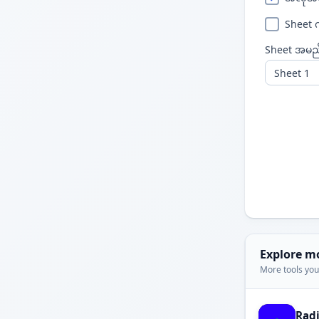
Sheet 
Sheet အမည
Explore m
More tools you'
Rad