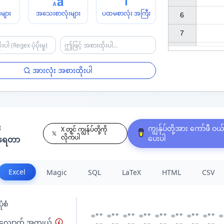
များ
အသေးစာလုံးများ
ပထမစာလုံး အကြီး
6

7

အားလုံး အစားထိုးပါ
း
ကျွန်ုပ်တို့အား ကော်ဖီ ဝယ
X တွင် ကျွန်ုပ်တို့ကို
လိုက်ပါ
ပေးပါ
နရေတာ
Excel
Magic
SQL
LaTeX
HTML
CSV
ံစံ
လျောက် အကျယ်