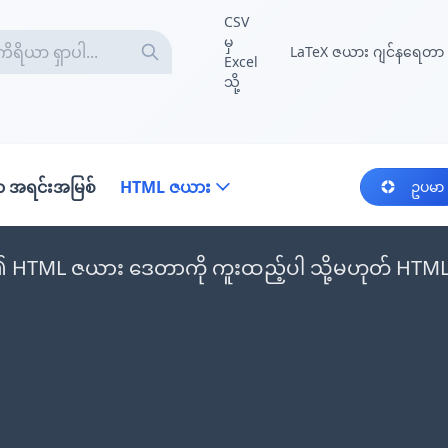
CSV
မှ
LaTeX ဇယား ဂျင်နရေတာ
Excel
သို့
 အရင်းအမြစ်
HTML ဇယား
ဥပမာ
HTML ဇယား ဒေတာကို ကူးထည့်ပါ သို့မဟုတ် HTML ဖို