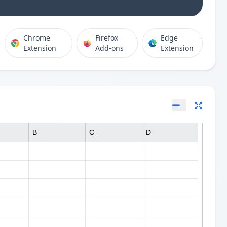
Chrome
Firefox
Edge
Extension
Add-ons
Extension
B
C
D