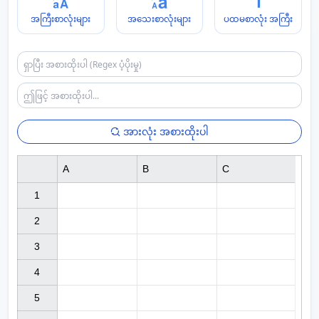
အကြီးစာလုံးများ
အသေးစာလုံးများ
ပထမစာလုံး အကြီး
အားလုံး အစားထိုးပါ
A
B
C
1

2

3

4

5
