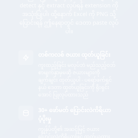
detect နှင့် extract လုပ်ရန် extension ကို
အသုံးပြုပါ၊ ထို့နောက် Excel ကို PNG သို့
ပြောင်းရန် ဤနေရာတွင် ဒေတာ paste လုပ်
ပါ။
တစ်ကလစ် ဇယား ထုတ်ယူခြင်း
ကူးထည့်ခြင်း မလုပ်ဘဲ မည်သည့်ဝဘ်
စာမျက်နှာမှမဆို ဇယားများကို
ချက်ချင်း ထုတ်ယူပါ - ပရော်ဖက်ရှင်
နယ် ဒေတာ ထုတ်ယူခြင်းကို ရိုးရှင်း
အောင် ပြုလုပ်ထားသည်
30+ ဖော်မတ် ပြောင်းလဲကိရိယာ
ပံ့ပိုးမှု
ကျွန်ုပ်တို့၏ အဆင့်မြင့် ဇယား
ပြောင်းလဲကိရိယာဖြင့် ထုတ်ယူထား