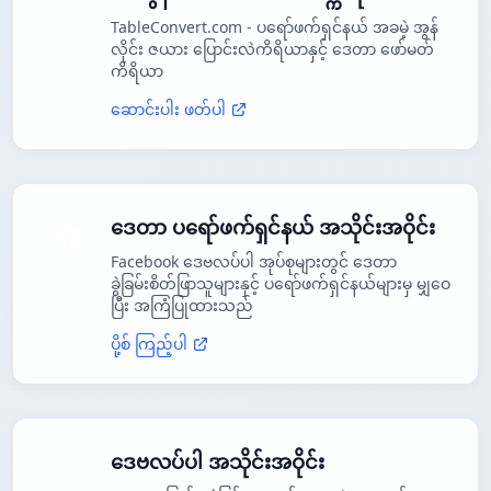
TableConvert.com - ပရော်ဖက်ရှင်နယ် အခမဲ့ အွန်
လိုင်း ဇယား ပြောင်းလဲကိရိယာနှင့် ဒေတာ ဖော်မတ်
ကိရိယာ
ဆောင်းပါး ဖတ်ပါ
ဒေတာ ပရော်ဖက်ရှင်နယ် အသိုင်းအဝိုင်း
Facebook ဒေဗလပ်ပါ အုပ်စုများတွင် ဒေတာ
ခွဲခြမ်းစိတ်ဖြာသူများနှင့် ပရော်ဖက်ရှင်နယ်များမှ မျှဝေ
ပြီး အကြံပြုထားသည်
ပို့စ် ကြည့်ပါ
ဒေဗလပ်ပါ အသိုင်းအဝိုင်း