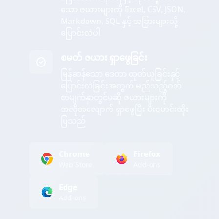
သော ဇယားများကို Excel, CSV, JSON,
Markdown, SQL နှင့် အခြားများသို့
ပြောင်းလဲပါ
စမတ် ဇယား ရှာဖွေခြင်း
မြန်ဆန်သော ဒေတာ ထုတ်ယူခြင်းနှင့်
ပြောင်းလဲခြင်းအတွက် မည်သည့်ဝဘ်
စာမျက်နှာတွင်မဆို ဇယားများကို
အလိုအလျောက် ရှာဖွေပြီး မီးမောင်းထိုး
ပြသည်
Chrome
Firefox
Web Store
Add-ons
Edge
Add-ons