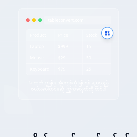
tableconvert.com
Product
Price
Stock
Laptop
$999
15
Mouse
$29
50
Keyboard
$79
25
✨ ထုတ်ယူခြင်း အိုင်ကွန်ကို မြင်ရန် မည်သည့်
ဇယားပေါ်တွင်မဆို ကြွက်ခလုတ်ကို တင်ပါ