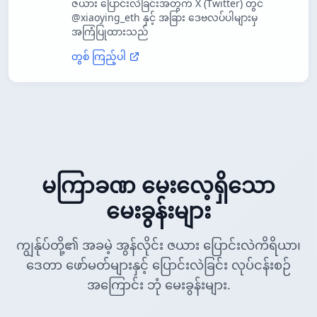
ဇယား ပြောင်းလဲခြင်းအတွက် X (Twitter) တွင်
@xiaoying_eth နှင့် အခြား ဒေဗလပ်ပါများမှ
အကြံပြုထားသည်
တွစ် ကြည့်ပါ
မကြာခဏ မေးလေ့ရှိသော
မေးခွန်းများ
ကျွန်ုပ်တို့၏ အခမဲ့ အွန်လိုင်း ဇယား ပြောင်းလဲကိရိယာ၊
ဒေတာ ဖော်မတ်များနှင့် ပြောင်းလဲခြင်း လုပ်ငန်းစဉ်
အကြောင်း ဘုံ မေးခွန်းများ.