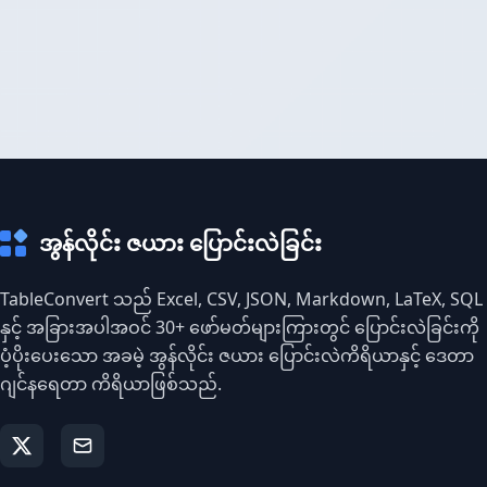
အွန်လိုင်း ဇယား ပြောင်းလဲခြင်း
TableConvert သည် Excel, CSV, JSON, Markdown, LaTeX, SQL
နှင့် အခြားအပါအဝင် 30+ ဖော်မတ်များကြားတွင် ပြောင်းလဲခြင်းကို
ပံ့ပိုးပေးသော အခမဲ့ အွန်လိုင်း ဇယား ပြောင်းလဲကိရိယာနှင့် ဒေတာ
ဂျင်နရေတာ ကိရိယာဖြစ်သည်.