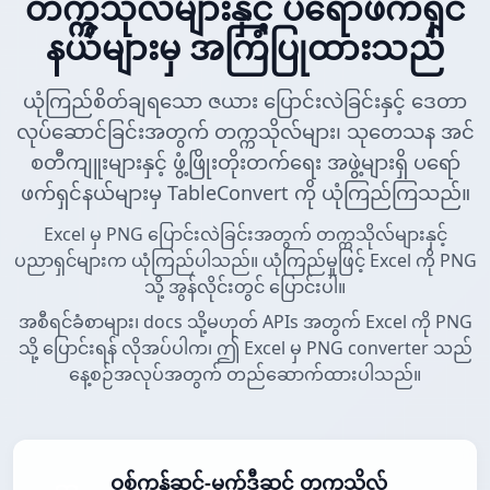
တက္ကသိုလ်များနှင့် ပရော်ဖက်ရှင်
နယ်များမှ အကြံပြုထားသည်
ယုံကြည်စိတ်ချရသော ဇယား ပြောင်းလဲခြင်းနှင့် ဒေတာ
လုပ်ဆောင်ခြင်းအတွက် တက္ကသိုလ်များ၊ သုတေသန အင်
စတီကျူးများနှင့် ဖွံ့ဖြိုးတိုးတက်ရေး အဖွဲ့များရှိ ပရော်
ဖက်ရှင်နယ်များမှ TableConvert ကို ယုံကြည်ကြသည်။
Excel မှ PNG ပြောင်းလဲခြင်းအတွက် တက္ကသိုလ်များနှင့်
ပညာရှင်များက ယုံကြည်ပါသည်။ ယုံကြည်မှုဖြင့် Excel ကို PNG
သို့ အွန်လိုင်းတွင် ပြောင်းပါ။
အစီရင်ခံစာများ၊ docs သို့မဟုတ် APIs အတွက် Excel ကို PNG
သို့ ပြောင်းရန် လိုအပ်ပါက၊ ဤ Excel မှ PNG converter သည်
နေ့စဉ်အလုပ်အတွက် တည်ဆောက်ထားပါသည်။
ဝစ်ကွန်ဆင်-မက်ဒီဆင် တက္ကသိုလ်