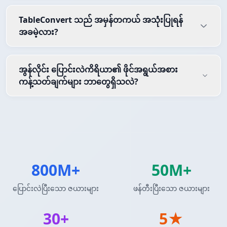
TableConvert သည် အမှန်တကယ် အသုံးပြုရန်
အခမဲ့လား?
အွန်လိုင်း ပြောင်းလဲကိရိယာ၏ ဖိုင်အရွယ်အစား
ကန့်သတ်ချက်များ ဘာတွေရှိသလဲ?
800M+
50M+
ပြောင်းလဲပြီးသော ဇယားများ
ဖန်တီးပြီးသော ဇယားများ
30+
5★