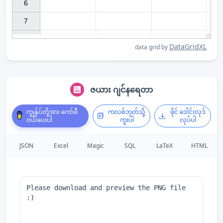
6

7

DataGridXL
data grid by
ဇယား ဂျင်နရေတာ
ကျွန်ုပ်တို့အား ကော်ဖီ
ကလစ်ဘုတ်သို့
ဖိုင် ဒေါင်းလုဒ်
ဝယ်ပေးပါ
ကူးပါ
လုပ်ပါ
JSON
Excel
Magic
SQL
LaTeX
HTML