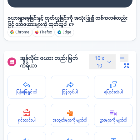
ဇယားရှာဖွေခြင်းနှင့် ထုတ်ယူခြင်းကို အသုံးပြု၍ တစ်ကလစ်တည်း
ဖြင့် ဝဘ်ဇယားများကို ထုတ်ယူပါ 👉
Chrome
Firefox
Edge
အွန်လိုင်း ဇယား တည်းဖြတ်
10
x
ကိရိယာ
10
ပြန်ဖြေရှင်းပါ
ပြန်လုပ်ပါ
ပြောင်းလဲပါ
ရှင်းလင်းပါ
အလွတ်များကို ဖျက်ပါ
ပွားများကို ဖျက်ပါ