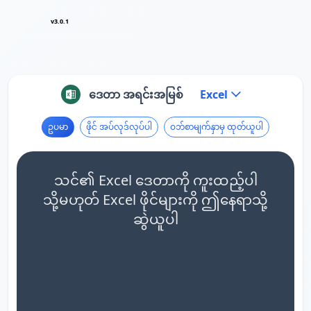
v3.0.1
ဒေတာ အရင်းအမြစ်
Excel
ဥပမာ
ဖိုင် အပ်လုဒ်လုပ်ပါ
ဝဘ်စာမျက်နှာမှ ထုတ်ယူပါ
သင်၏ Excel ဒေတာကို ကူးထည့်ပါ
သို့မဟုတ် Excel ဖိုင်များကို ဤနေရာသို့
ဆွဲယူပါ