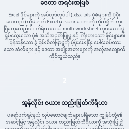
ဒေတာ အရင်းအမြစ်
Excel ဖိုင်များကို အပ်လုဒ်လုပ်ပါ (.xlsx၊ .xls ပုံစံများကို ပံ့ပိုး
ပေးသည်) သို့မဟုတ် Excel မှ ဇယား ဒေတာကို တိုက်ရိုက် ကူး
ပြီး ကူးထည့်ပါ။ ကိရိယာသည် multi-worksheet လုပ်ဆောင်မှု၊
ရှုပ်ထွေးသော ပုံစံ အသိအမှတ်ပြုမှု နှင့် ကြီးမားသော ဖိုင်များ၏
မြန်ဆန်သော ခွဲခြမ်းစိတ်ဖြာမှုကို ပံ့ပိုးပေးပြီး ပေါင်းစပ်ထား
သော ဆဲလ်များ နှင့် ဒေတာ အမျိုးအစားများကို အလိုအလျောက်
ကိုင်တွယ်သည်။
2
အွန်လိုင်း ဇယား တည်းဖြတ်ကိရိယာ
ပရော်ဖက်ရှင်နယ် လုပ်ဆောင်ချက်များပါရှိသော ကျွန်ုပ်တို့၏
အဆင့်မြင့် အွန်လိုင်း ဇယား တည်းဖြတ်ကိရိယာကို အသုံးပြု၍
ဒေတာကို တည်းဖြတ်ပါ။ ဗလာ အတန်းများ ဖျက်ခြင်း၊ ပွားများ