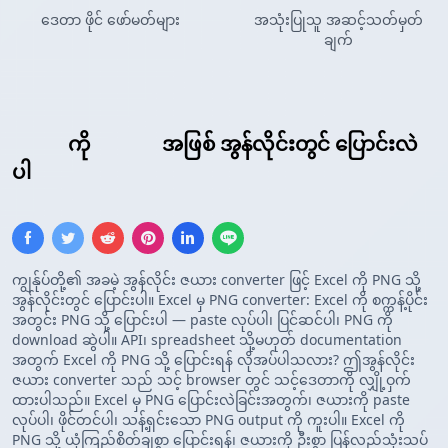
ဒေတာ ဖိုင် ဖော်မတ်များ
အသုံးပြုသူ အဆင့်သတ်မှတ်
ချက်
Excel
ကို
PNG ပုံ
အဖြစ် အွန်လိုင်းတွင် ပြောင်းလဲ
ပါ
ကျွန်ုပ်တို့၏ အခမဲ့ အွန်လိုင်း ဇယား converter ဖြင့် Excel ကို PNG သို့
အွန်လိုင်းတွင် ပြောင်းပါ။ Excel မှ PNG converter: Excel ကို စက္ကန့်ပိုင်း
အတွင်း PNG သို့ ပြောင်းပါ — paste လုပ်ပါ၊ ပြင်ဆင်ပါ၊ PNG ကို
download ဆွဲပါ။ API၊ spreadsheet သို့မဟုတ် documentation
အတွက် Excel ကို PNG သို့ ပြောင်းရန် လိုအပ်ပါသလား? ဤအွန်လိုင်း
ဇယား converter သည် သင့် browser တွင် သင့်ဒေတာကို လျှို့ဝှက်
ထားပါသည်။ Excel မှ PNG ပြောင်းလဲခြင်းအတွက်၊ ဇယားကို paste
လုပ်ပါ၊ ဖိုင်တင်ပါ၊ သန့်ရှင်းသော PNG output ကို ကူးပါ။ Excel ကို
PNG သို့ ယုံကြည်စိတ်ချစွာ ပြောင်းရန်၊ ဇယားကို ဦးစွာ ပြန်လည်သုံးသပ်