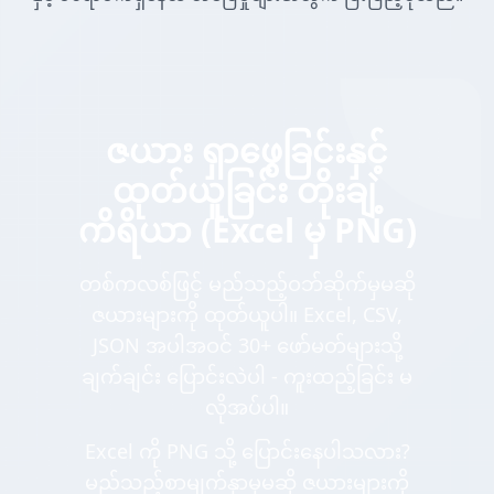
ဇယား ရှာဖွေခြင်းနှင့်
ထုတ်ယူခြင်း တိုးချဲ့
ကိရိယာ (Excel မှ PNG)
တစ်ကလစ်ဖြင့် မည်သည့်ဝဘ်ဆိုက်မှမဆို
ဇယားများကို ထုတ်ယူပါ။ Excel, CSV,
JSON အပါအဝင် 30+ ဖော်မတ်များသို့
ချက်ချင်း ပြောင်းလဲပါ - ကူးထည့်ခြင်း မ
လိုအပ်ပါ။
Excel ကို PNG သို့ ပြောင်းနေပါသလား?
မည်သည့်စာမျက်နှာမှမဆို ဇယားများကို