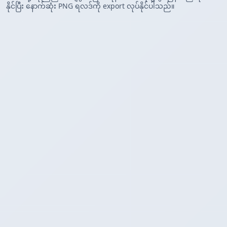
နိုင်ပြီး နောက်ဆုံး PNG ရလဒ်ကို export လုပ်နိုင်ပါသည်။