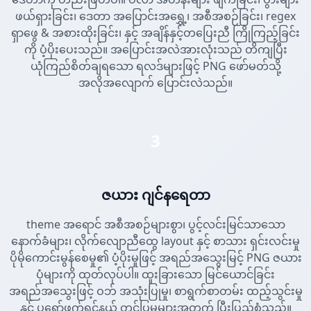
ဖယ်ရှားခြင်း၊ ဒေတာ အပြောင်းအရွှေ့၊ အစီအစဉ်ခြင်း၊ regex
ရှာဖွေ & အစားထိုးခြင်း၊ နှင့် အချိန်နှင့်တပြေးညီ ကြိုကြည့်ခြင်း
ကို ပံ့ပိုးပေးသည်။ အပြောင်းအလဲအားလုံးသည် တိကျပြီး
ယုံကြည်စိတ်ချရသော ရလဒ်များဖြင့် PNG ဖော်မတ်သို့
အလိုအလျောက် ပြောင်းလဲသည်။
3
ဇယား ဂျင်နရေတာ
theme အရောင် အစီအစဉ်များစွာ၊ ပွင့်လင်းမြင်သာသော
နောက်ခံများ၊ လိုက်လျောညီထွေ layout နှင့် စာသား ရှင်းလင်းမှု
ပိုမိုကောင်းမွန်စေမှု၏ ပံ့ပိုးမှုဖြင့် အရည်အသွေးမြင့် PNG ဇယား
ပုံများကို ထုတ်လုပ်ပါ။ ထူးခြားသော မြင်ယောင်ခြင်း
အရည်အသွေးဖြင့် ဝဘ် အသုံးပြုမှု၊ စာရွက်စာတမ်း ထည့်သွင်းမှု
နှင့် ပရော်ဖက်ရှင်နယ် တင်ပြမှုများအတွက် ပြီးပြည့်စုံသည်။