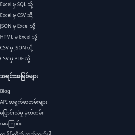
Excel မှ SQL သို့
Excel မှ CSV သို့
JSON မှ Excel သို့
HTML မှ Excel သို့
CSV မှ JSON သို့
CSV မှ PDF သို့
အရင်းအမြစ်များ
Blog
API စာရွက်စာတမ်းများ
ပြောင်းလဲမှု မှတ်တမ်း
အကြောင်း
ကျွန်ုပ်တို့ကို ဆက်သွယ်ပါ