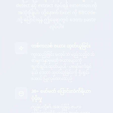
detect နှင့် extract လုပ်ရန် extension ကို
အသုံးပြုပါ၊ ထို့နောက် Excel ကို BBCode
သို့ ပြောင်းရန် ဤနေရာတွင် ဒေတာ paste
လုပ်ပါ။
တစ်ကလစ် ဇယား ထုတ်ယူခြင်း
ကူးထည့်ခြင်း မလုပ်ဘဲ မည်သည့်ဝဘ်
စာမျက်နှာမှမဆို ဇယားများကို
ချက်ချင်း ထုတ်ယူပါ - ပရော်ဖက်ရှင်
နယ် ဒေတာ ထုတ်ယူခြင်းကို ရိုးရှင်း
အောင် ပြုလုပ်ထားသည်
30+ ဖော်မတ် ပြောင်းလဲကိရိယာ
ပံ့ပိုးမှု
ကျွန်ုပ်တို့၏ အဆင့်မြင့် ဇယား
ပြောင်းလဲကိရိယာဖြင့် ထုတ်ယူထား