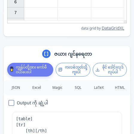
6

7

DataGridXL
data grid by
ဇယား ဂျင်နရေတာ
ကျွန်ုပ်တို့အား ကော်ဖီ
ကလစ်ဘုတ်သို့
ဖိုင် ဒေါင်းလုဒ်
ဝယ်ပေးပါ
ကူးပါ
လုပ်ပါ
JSON
Excel
Magic
SQL
LaTeX
HTML
Output ကို ချုံ့ပါ