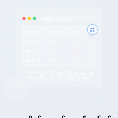
tableconvert.com
Product
Price
Stock
Laptop
$999
15
Mouse
$29
50
Keyboard
$79
25
✨ ထုတ်ယူခြင်း အိုင်ကွန်ကို မြင်ရန် မည်သည့်
ဇယားပေါ်တွင်မဆို ကြွက်ခလုတ်ကို တင်ပါ