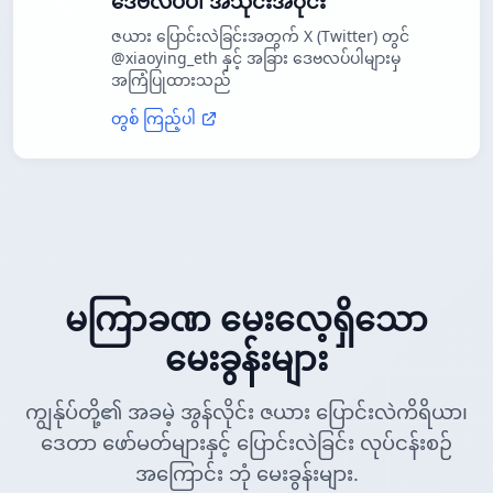
ဒေဗလပ်ပါ အသိုင်းအဝိုင်း
ဇယား ပြောင်းလဲခြင်းအတွက် X (Twitter) တွင်
@xiaoying_eth နှင့် အခြား ဒေဗလပ်ပါများမှ
အကြံပြုထားသည်
တွစ် ကြည့်ပါ
မကြာခဏ မေးလေ့ရှိသော
မေးခွန်းများ
ကျွန်ုပ်တို့၏ အခမဲ့ အွန်လိုင်း ဇယား ပြောင်းလဲကိရိယာ၊
ဒေတာ ဖော်မတ်များနှင့် ပြောင်းလဲခြင်း လုပ်ငန်းစဉ်
အကြောင်း ဘုံ မေးခွန်းများ.