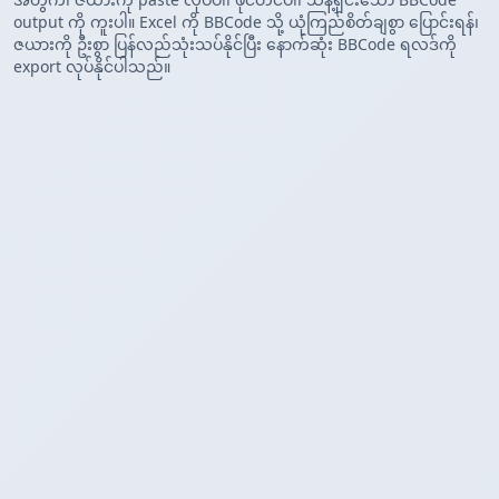
output ကို ကူးပါ။ Excel ကို BBCode သို့ ယုံကြည်စိတ်ချစွာ ပြောင်းရန်၊
ဇယားကို ဦးစွာ ပြန်လည်သုံးသပ်နိုင်ပြီး နောက်ဆုံး BBCode ရလဒ်ကို
export လုပ်နိုင်ပါသည်။