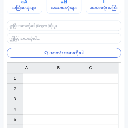
အကြီးစာလုံးများ
အသေးစာလုံးများ
ပထမစာလုံး အကြီး
အားလုံး အစားထိုးပါ
A
B
C
1

2

3

4

5
