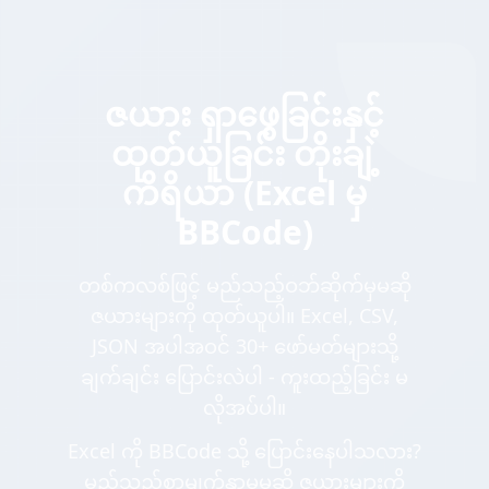
ဇယား ရှာဖွေခြင်းနှင့်
ထုတ်ယူခြင်း တိုးချဲ့
ကိရိယာ (Excel မှ
BBCode)
တစ်ကလစ်ဖြင့် မည်သည့်ဝဘ်ဆိုက်မှမဆို
ဇယားများကို ထုတ်ယူပါ။ Excel, CSV,
JSON အပါအဝင် 30+ ဖော်မတ်များသို့
ချက်ချင်း ပြောင်းလဲပါ - ကူးထည့်ခြင်း မ
လိုအပ်ပါ။
Excel ကို BBCode သို့ ပြောင်းနေပါသလား?
မည်သည့်စာမျက်နှာမှမဆို ဇယားများကို