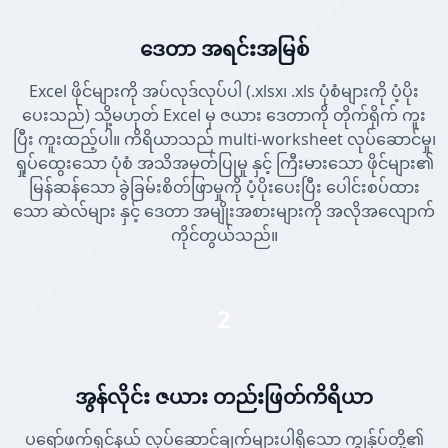
ဒေတာ အရင်းအမြစ်
Excel ဖိုင်များကို အပ်လုဒ်လုပ်ပါ (.xlsx၊ .xls ပုံစံများကို ပံ့ပိုး
ပေးသည်) သို့မဟုတ် Excel မှ ဇယား ဒေတာကို တိုက်ရိုက် ကူး
ပြီး ကူးထည့်ပါ။ ကိရိယာသည် multi-worksheet လုပ်ဆောင်မှု၊
ရှုပ်ထွေးသော ပုံစံ အသိအမှတ်ပြုမှု နှင့် ကြီးမားသော ဖိုင်များ၏
မြန်ဆန်သော ခွဲခြမ်းစိတ်ဖြာမှုကို ပံ့ပိုးပေးပြီး ပေါင်းစပ်ထား
သော ဆဲလ်များ နှင့် ဒေတာ အမျိုးအစားများကို အလိုအလျောက်
ကိုင်တွယ်သည်။
2
အွန်လိုင်း ဇယား တည်းဖြတ်ကိရိယာ
ပရော်ဖက်ရှင်နယ် လုပ်ဆောင်ချက်များပါရှိသော ကျွန်ုပ်တို့၏