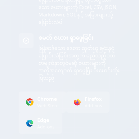
သော ဇယားများကို Excel, CSV, JSON,
Markdown, SQL နှင့် အခြားများသို့
ပြောင်းလဲပါ
စမတ် ဇယား ရှာဖွေခြင်း
မြန်ဆန်သော ဒေတာ ထုတ်ယူခြင်းနှင့်
ပြောင်းလဲခြင်းအတွက် မည်သည့်ဝဘ်
စာမျက်နှာတွင်မဆို ဇယားများကို
အလိုအလျောက် ရှာဖွေပြီး မီးမောင်းထိုး
ပြသည်
Chrome
Firefox
Web Store
Add-ons
Edge
Add-ons