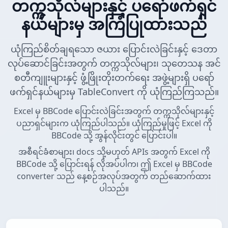
တက္ကသိုလ်များနှင့် ပရော်ဖက်ရှင်
နယ်များမှ အကြံပြုထားသည်
ယုံကြည်စိတ်ချရသော ဇယား ပြောင်းလဲခြင်းနှင့် ဒေတာ
လုပ်ဆောင်ခြင်းအတွက် တက္ကသိုလ်များ၊ သုတေသန အင်
စတီကျူးများနှင့် ဖွံ့ဖြိုးတိုးတက်ရေး အဖွဲ့များရှိ ပရော်
ဖက်ရှင်နယ်များမှ TableConvert ကို ယုံကြည်ကြသည်။
Excel မှ BBCode ပြောင်းလဲခြင်းအတွက် တက္ကသိုလ်များနှင့်
ပညာရှင်များက ယုံကြည်ပါသည်။ ယုံကြည်မှုဖြင့် Excel ကို
BBCode သို့ အွန်လိုင်းတွင် ပြောင်းပါ။
အစီရင်ခံစာများ၊ docs သို့မဟုတ် APIs အတွက် Excel ကို
BBCode သို့ ပြောင်းရန် လိုအပ်ပါက၊ ဤ Excel မှ BBCode
converter သည် နေ့စဉ်အလုပ်အတွက် တည်ဆောက်ထား
ပါသည်။