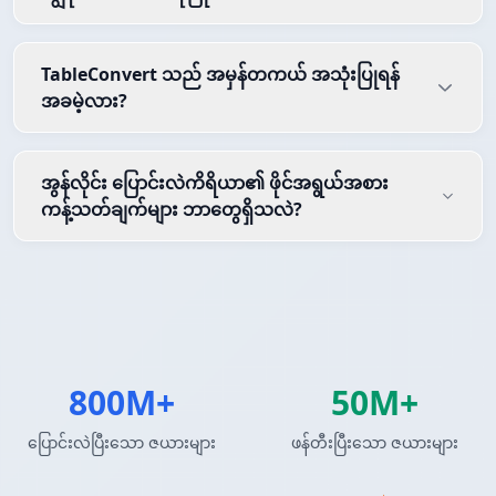
TableConvert သည် အမှန်တကယ် အသုံးပြုရန်
အခမဲ့လား?
အွန်လိုင်း ပြောင်းလဲကိရိယာ၏ ဖိုင်အရွယ်အစား
ကန့်သတ်ချက်များ ဘာတွေရှိသလဲ?
800M+
50M+
ပြောင်းလဲပြီးသော ဇယားများ
ဖန်တီးပြီးသော ဇယားများ