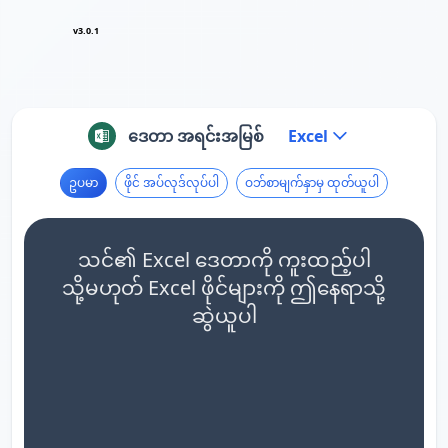
v3.0.1
ဒေတာ အရင်းအမြစ်
Excel
ဥပမာ
ဖိုင် အပ်လုဒ်လုပ်ပါ
ဝဘ်စာမျက်နှာမှ ထုတ်ယူပါ
သင်၏ Excel ဒေတာကို ကူးထည့်ပါ
သို့မဟုတ် Excel ဖိုင်များကို ဤနေရာသို့
ဆွဲယူပါ