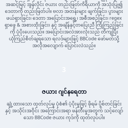
အဆင့်မြင့် အွန်လိုင်း ဇယား တည်းဖြတ်ကိရိယာကို အသုံးပြု၍
ဒေတာကို တည်းဖြတ်ပါ။ ဗလာ အတန်းများ ဖျက်ခြင်း၊ ပွားများ
ဖယ်ရှားခြင်း၊ ဒေတာ အပြောင်းအရွှေ့၊ အစီအစဉ်ခြင်း၊ regex
ရှာဖွေ & အစားထိုးခြင်း၊ နှင့် အချိန်နှင့်တပြေးညီ ကြိုကြည့်ခြင်း
ကို ပံ့ပိုးပေးသည်။ အပြောင်းအလဲအားလုံးသည် တိကျပြီး
ယုံကြည်စိတ်ချရသော ရလဒ်များဖြင့် BBCode ဖော်မတ်သို့
အလိုအလျောက် ပြောင်းလဲသည်။
3
ဇယား ဂျင်နရေတာ
ချုံ့ထားသော ထုတ်လုပ်မှု ပုံစံ၏ ပံ့ပိုးမှုဖြင့် ဖိုရမ် ပို့စ်တင်ခြင်း
နှင့် အသိုင်းအဝိုင်း အကြောင်းအရာ ဖန်တီးမှုအတွက် သင့်လျော်
သော BBCode ဇယား ကုဒ်ကို ထုတ်လုပ်ပါ။