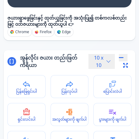
ဇယားရှာဖွေခြင်းနှင့် ထုတ်ယူခြင်းကို အသုံးပြု၍ တစ်ကလစ်တည်း
ဖြင့် ဝဘ်ဇယားများကို ထုတ်ယူပါ 👉
Chrome
Firefox
Edge
အွန်လိုင်း ဇယား တည်းဖြတ်
10
x
ကိရိယာ
10
ပြန်ဖြေရှင်းပါ
ပြန်လုပ်ပါ
ပြောင်းလဲပါ
ရှင်းလင်းပါ
အလွတ်များကို ဖျက်ပါ
ပွားများကို ဖျက်ပါ