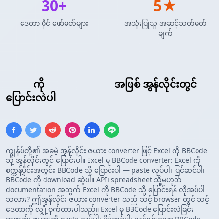
30+
5★
ဒေတာ ဖိုင် ဖော်မတ်များ
အသုံးပြုသူ အဆင့်သတ်မှတ်
ချက်
Excel
ကို
BBCode ဇယား
အဖြစ် အွန်လိုင်းတွင်
ပြောင်းလဲပါ
ကျွန်ုပ်တို့၏ အခမဲ့ အွန်လိုင်း ဇယား converter ဖြင့် Excel ကို BBCode
သို့ အွန်လိုင်းတွင် ပြောင်းပါ။ Excel မှ BBCode converter: Excel ကို
စက္ကန့်ပိုင်းအတွင်း BBCode သို့ ပြောင်းပါ — paste လုပ်ပါ၊ ပြင်ဆင်ပါ၊
BBCode ကို download ဆွဲပါ။ API၊ spreadsheet သို့မဟုတ်
documentation အတွက် Excel ကို BBCode သို့ ပြောင်းရန် လိုအပ်ပါ
သလား? ဤအွန်လိုင်း ဇယား converter သည် သင့် browser တွင် သင့်
ဒေတာကို လျှို့ဝှက်ထားပါသည်။ Excel မှ BBCode ပြောင်းလဲခြင်း
အတွက်၊ ဇယားကို paste လုပ်ပါ၊ ဖိုင်တင်ပါ၊ သန့်ရှင်းသော BBCode