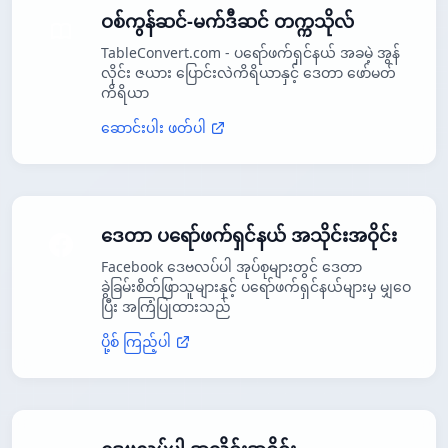
ဝစ်ကွန်ဆင်-မက်ဒီဆင် တက္ကသိုလ်
TableConvert.com - ပရော်ဖက်ရှင်နယ် အခမဲ့ အွန်
လိုင်း ဇယား ပြောင်းလဲကိရိယာနှင့် ဒေတာ ဖော်မတ်
ကိရိယာ
ဆောင်းပါး ဖတ်ပါ
ဒေတာ ပရော်ဖက်ရှင်နယ် အသိုင်းအဝိုင်း
Facebook ဒေဗလပ်ပါ အုပ်စုများတွင် ဒေတာ
ခွဲခြမ်းစိတ်ဖြာသူများနှင့် ပရော်ဖက်ရှင်နယ်များမှ မျှဝေ
ပြီး အကြံပြုထားသည်
ပို့စ် ကြည့်ပါ