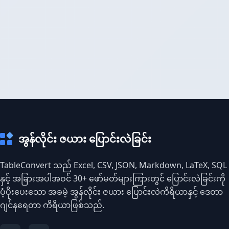
အွန်လိုင်း ဇယား ပြောင်းလဲခြင်း
TableConvert သည် Excel, CSV, JSON, Markdown, LaTeX, SQL
နှင့် အခြားအပါအဝင် 30+ ဖော်မတ်များကြားတွင် ပြောင်းလဲခြင်းကို
ပံ့ပိုးပေးသော အခမဲ့ အွန်လိုင်း ဇယား ပြောင်းလဲကိရိယာနှင့် ဒေတာ
ဂျင်နရေတာ ကိရိယာဖြစ်သည်.