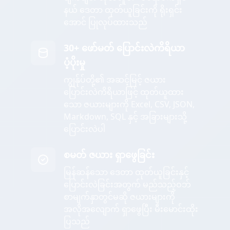
နယ် ဒေတာ ထုတ်ယူခြင်းကို ရိုးရှင်း
အောင် ပြုလုပ်ထားသည်
30+ ဖော်မတ် ပြောင်းလဲကိရိယာ
ပံ့ပိုးမှု
ကျွန်ုပ်တို့၏ အဆင့်မြင့် ဇယား
ပြောင်းလဲကိရိယာဖြင့် ထုတ်ယူထား
သော ဇယားများကို Excel, CSV, JSON,
Markdown, SQL နှင့် အခြားများသို့
ပြောင်းလဲပါ
စမတ် ဇယား ရှာဖွေခြင်း
မြန်ဆန်သော ဒေတာ ထုတ်ယူခြင်းနှင့်
ပြောင်းလဲခြင်းအတွက် မည်သည့်ဝဘ်
စာမျက်နှာတွင်မဆို ဇယားများကို
အလိုအလျောက် ရှာဖွေပြီး မီးမောင်းထိုး
ပြသည်