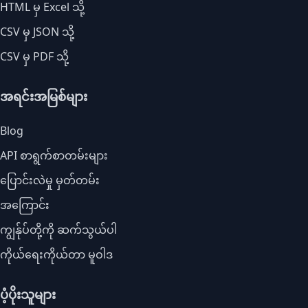
HTML မှ Excel သို့
CSV မှ JSON သို့
CSV မှ PDF သို့
အရင်းအမြစ်များ
Blog
API စာရွက်စာတမ်းများ
ပြောင်းလဲမှု မှတ်တမ်း
အကြောင်း
ကျွန်ုပ်တို့ကို ဆက်သွယ်ပါ
ကိုယ်ရေးကိုယ်တာ မူဝါဒ
ပံ့ပိုးသူများ