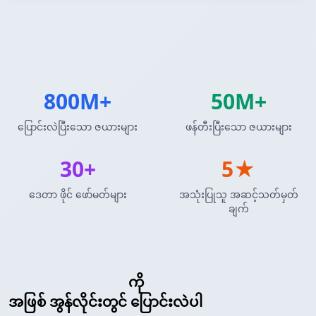
800M+
50M+
ပြောင်းလဲပြီးသော ဇယားများ
ဖန်တီးပြီးသော ဇယားများ
30+
5★
ဒေတာ ဖိုင် ဖော်မတ်များ
အသုံးပြုသူ အဆင့်သတ်မှတ်
ချက်
Markdown ဇယား
ကို
Pandas DataFrame
အဖြစ် အွန်လိုင်းတွင် ပြောင်းလဲပါ