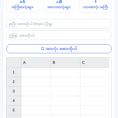
အကြီးစာလုံးများ
အသေးစာလုံးများ
ပထမစာလုံး အကြီး
အားလုံး အစားထိုးပါ
A
B
C
1

2

3

4

5
