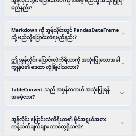
အွန်လိုင်းတွင် ပြောင်းလဲပါ ကို အခမဲ့ မည်သို့ အသုံးပြုရ
မည်နည်း?
Markdown ကို အွန်လိုင်းတွင် PandasDataFrame
သို့ မည်သို့ပြောင်းလဲရမည်နည်း?
ဤ အွန်လိုင်း ပြောင်းလဲကိရိယာကို အသုံးပြုသောအခါ
ကျွန်ုပ်၏ ဒေတာ လုံခြုံပါသလား?
TableConvert သည် အမှန်တကယ် အသုံးပြုရန်
အခမဲ့လား?
အွန်လိုင်း ပြောင်းလဲကိရိယာ၏ ဖိုင်အရွယ်အစား
ကန့်သတ်ချက်များ ဘာတွေရှိသလဲ?