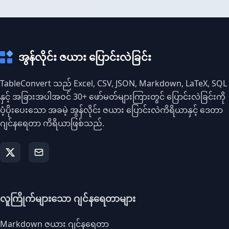
အွန်လိုင်း ဇယား ပြောင်းလဲခြင်း
TableConvert သည် Excel, CSV, JSON, Markdown, LaTeX, SQL
နှင့် အခြားအပါအဝင် 30+ ဖော်မတ်များကြားတွင် ပြောင်းလဲခြင်းကို
ပံ့ပိုးပေးသော အခမဲ့ အွန်လိုင်း ဇယား ပြောင်းလဲကိရိယာနှင့် ဒေတာ
ဂျင်နရေတာ ကိရိယာဖြစ်သည်.
လူကြိုက်များသော ဂျင်နရေတာများ
Markdown ဇယား ဂျင်နရေတာ