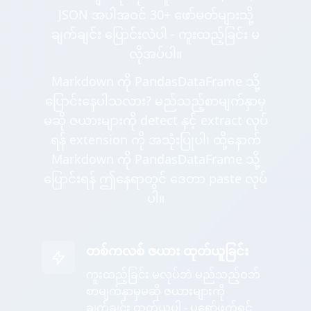
JSON အပါအဝင် 30+ ဖော်မတ်များသို့
ချက်ချင်း ပြောင်းလဲပါ - ကူးထည့်ခြင်း မ
လိုအပ်ပါ။
Markdown ကို PandasDataFrame သို့
ပြောင်းနေပါသလား? မည်သည့်စာမျက်နှာမှ
မဆို ဇယားများကို detect နှင့် extract လုပ်
ရန် extension ကို အသုံးပြုပါ၊ ထို့နောက်
Markdown ကို PandasDataFrame သို့
ပြောင်းရန် ဤနေရာတွင် ဒေတာ paste လုပ်
ပါ။
တစ်ကလစ် ဇယား ထုတ်ယူခြင်း
ကူးထည့်ခြင်း မလုပ်ဘဲ မည်သည့်ဝဘ်
စာမျက်နှာမှမဆို ဇယားများကို
ချက်ချင်း ထုတ်ယူပါ - ပရော်ဖက်ရှင်