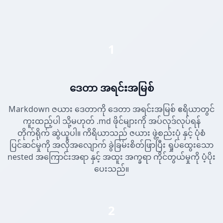
1
ဒေတာ အရင်းအမြစ်
Markdown ဇယား ဒေတာကို ဒေတာ အရင်းအမြစ် ဧရိယာတွင်
ကူးထည့်ပါ သို့မဟုတ် .md ဖိုင်များကို အပ်လုဒ်လုပ်ရန်
တိုက်ရိုက် ဆွဲယူပါ။ ကိရိယာသည် ဇယား ဖွဲ့စည်းပုံ နှင့် ပုံစံ
ပြင်ဆင်မှုကို အလိုအလျောက် ခွဲခြမ်းစိတ်ဖြာပြီး ရှုပ်ထွေးသော
nested အကြောင်းအရာ နှင့် အထူး အက္ခရာ ကိုင်တွယ်မှုကို ပံ့ပိုး
ပေးသည်။
2