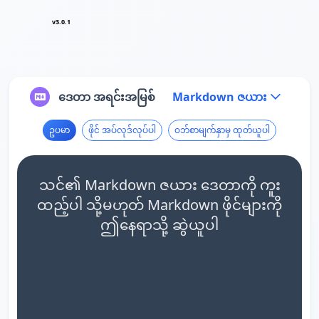
v3.0.1
ဒေတာ အရင်းအမြစ်
Markdown ဇယား
ဥပမာ
ဖိုင် အပ်လုဒ်လုပ်ပါ
ဝဘ်စာမျက်နှာမှ ထုတ်ယူပါ
သင်၏ Markdown ဇယား ဒေတာကို ကူး
ထည့်ပါ သို့မဟုတ် Markdown ဖိုင်များကို
ဤနေရာသို့ ဆွဲယူပါ