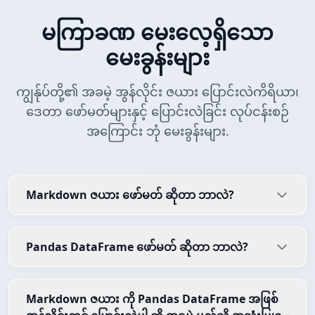
မကြာခဏ မေးလေ့ရှိသော
မေးခွန်းများ
ကျွန်ုပ်တို့၏ အခမဲ့ အွန်လိုင်း ဇယား ပြောင်းလဲကိရိယာ၊
ဒေတာ ဖော်မတ်များနှင့် ပြောင်းလဲခြင်း လုပ်ငန်းစဉ်
အကြောင်း ဘုံ မေးခွန်းများ.
Markdown ဇယား ဖော်မတ် ဆိုတာ ဘာလဲ?
Pandas DataFrame ဖော်မတ် ဆိုတာ ဘာလဲ?
Markdown ဇယား ကို Pandas DataFrame အဖြစ်