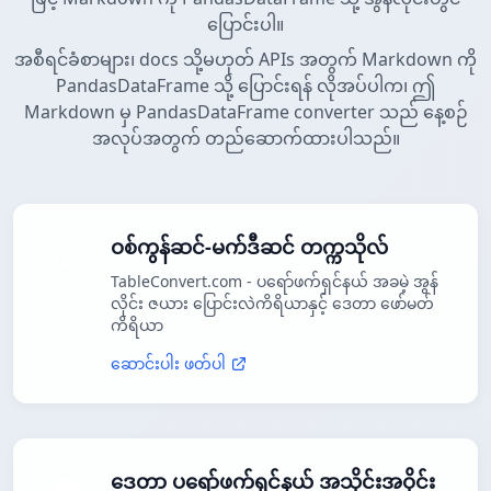
ပြောင်းပါ။
အစီရင်ခံစာများ၊ docs သို့မဟုတ် APIs အတွက် Markdown ကို
PandasDataFrame သို့ ပြောင်းရန် လိုအပ်ပါက၊ ဤ
Markdown မှ PandasDataFrame converter သည် နေ့စဉ်
အလုပ်အတွက် တည်ဆောက်ထားပါသည်။
ဝစ်ကွန်ဆင်-မက်ဒီဆင် တက္ကသိုလ်
TableConvert.com - ပရော်ဖက်ရှင်နယ် အခမဲ့ အွန်
လိုင်း ဇယား ပြောင်းလဲကိရိယာနှင့် ဒေတာ ဖော်မတ်
ကိရိယာ
ဆောင်းပါး ဖတ်ပါ
ဒေတာ ပရော်ဖက်ရှင်နယ် အသိုင်းအဝိုင်း