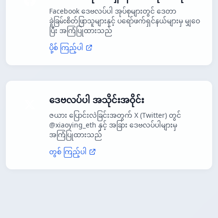
Facebook ဒေဗလပ်ပါ အုပ်စုများတွင် ဒေတာ
ခွဲခြမ်းစိတ်ဖြာသူများနှင့် ပရော်ဖက်ရှင်နယ်များမှ မျှဝေ
ပြီး အကြံပြုထားသည်
ပို့စ် ကြည့်ပါ
ဒေဗလပ်ပါ အသိုင်းအဝိုင်း
ဇယား ပြောင်းလဲခြင်းအတွက် X (Twitter) တွင်
@xiaoying_eth နှင့် အခြား ဒေဗလပ်ပါများမှ
အကြံပြုထားသည်
တွစ် ကြည့်ပါ