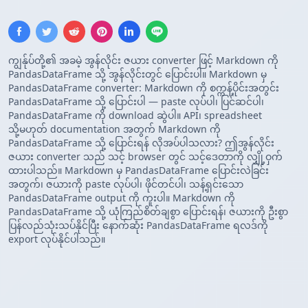
ကျွန်ုပ်တို့၏ အခမဲ့ အွန်လိုင်း ဇယား converter ဖြင့် Markdown ကို
PandasDataFrame သို့ အွန်လိုင်းတွင် ပြောင်းပါ။ Markdown မှ
PandasDataFrame converter: Markdown ကို စက္ကန့်ပိုင်းအတွင်း
PandasDataFrame သို့ ပြောင်းပါ — paste လုပ်ပါ၊ ပြင်ဆင်ပါ၊
PandasDataFrame ကို download ဆွဲပါ။ API၊ spreadsheet
သို့မဟုတ် documentation အတွက် Markdown ကို
PandasDataFrame သို့ ပြောင်းရန် လိုအပ်ပါသလား? ဤအွန်လိုင်း
ဇယား converter သည် သင့် browser တွင် သင့်ဒေတာကို လျှို့ဝှက်
ထားပါသည်။ Markdown မှ PandasDataFrame ပြောင်းလဲခြင်း
အတွက်၊ ဇယားကို paste လုပ်ပါ၊ ဖိုင်တင်ပါ၊ သန့်ရှင်းသော
PandasDataFrame output ကို ကူးပါ။ Markdown ကို
PandasDataFrame သို့ ယုံကြည်စိတ်ချစွာ ပြောင်းရန်၊ ဇယားကို ဦးစွာ
ပြန်လည်သုံးသပ်နိုင်ပြီး နောက်ဆုံး PandasDataFrame ရလဒ်ကို
export လုပ်နိုင်ပါသည်။