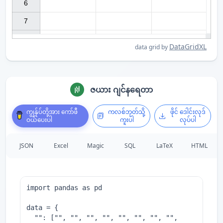
6

7

DataGridXL
data grid by
ဇယား ဂျင်နရေတာ
ကျွန်ုပ်တို့အား ကော်ဖီ
ကလစ်ဘုတ်သို့
ဖိုင် ဒေါင်းလုဒ်
ဝယ်ပေးပါ
ကူးပါ
လုပ်ပါ
JSON
Excel
Magic
SQL
LaTeX
HTML