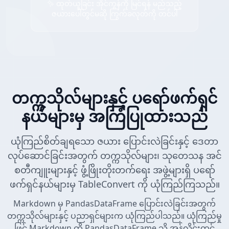
✨ ထုတ်ယူခြင်း အိုင်ကွန်ကို မြင်ရန် မည်သည့်
ဇယားပေါ်တွင်မဆို ကြွက်ခလုတ်ကို တင်ပါ
တက္ကသိုလ်များနှင့် ပရော်ဖက်ရှင်
နယ်များမှ အကြံပြုထားသည်
ယုံကြည်စိတ်ချရသော ဇယား ပြောင်းလဲခြင်းနှင့် ဒေတာ
လုပ်ဆောင်ခြင်းအတွက် တက္ကသိုလ်များ၊ သုတေသန အင်
စတီကျူးများနှင့် ဖွံ့ဖြိုးတိုးတက်ရေး အဖွဲ့များရှိ ပရော်
ဖက်ရှင်နယ်များမှ TableConvert ကို ယုံကြည်ကြသည်။
Markdown မှ PandasDataFrame ပြောင်းလဲခြင်းအတွက်
တက္ကသိုလ်များနှင့် ပညာရှင်များက ယုံကြည်ပါသည်။ ယုံကြည်မှု
ဖြင့် Markdown ကို PandasDataFrame သို့ အွန်လိုင်းတွင်