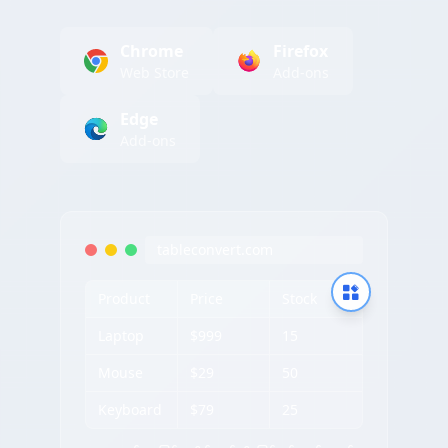
Chrome
Firefox
Web Store
Add-ons
Edge
Add-ons
tableconvert.com
Product
Price
Stock
Laptop
$999
15
Mouse
$29
50
Keyboard
$79
25