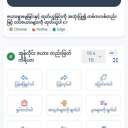
ဇယားရှာဖွေခြင်းနှင့် ထုတ်ယူခြင်းကို အသုံးပြု၍ တစ်ကလစ်တည်း
ဖြင့် ဝဘ်ဇယားများကို ထုတ်ယူပါ 👉
Chrome
Firefox
Edge
အွန်လိုင်း ဇယား တည်းဖြတ်
10
x
ကိရိယာ
10
ပြန်ဖြေရှင်းပါ
ပြန်လုပ်ပါ
ပြောင်းလဲပါ
ရှင်းလင်းပါ
အလွတ်များကို ဖျက်ပါ
ပွားများကို ဖျက်ပါ