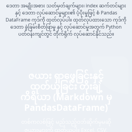
ဒေတာ အမျိုးအစား သတ်မှတ်ချက်များ၊ index ဆက်တင်များ
နှင့် ဒေတာ လုပ်ဆောင်မှုများ၏ ပံ့ပိုးမှုဖြင့် စံ Pandas
DataFrame ကုဒ်ကို ထုတ်လုပ်ပါ။ ထုတ်လုပ်ထားသော ကုဒ်ကို
ဒေတာ ခွဲခြမ်းစိတ်ဖြာမှု နှင့် လုပ်ဆောင်မှုအတွက် Python
ပတ်ဝန်းကျင်တွင် တိုက်ရိုက် လုပ်ဆောင်နိုင်သည်။
ဇယား ရှာဖွေခြင်းနှင့်
ထုတ်ယူခြင်း တိုးချဲ့
ကိရိယာ (Markdown မှ
PandasDataFrame)
တစ်ကလစ်ဖြင့် မည်သည့်ဝဘ်ဆိုက်မှမဆို
ဇယားများကို ထုတ်ယူပါ။ Excel, CSV,