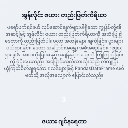
အွန်လိုင်း ဇယား တည်းဖြတ်ကိရိယာ
ပရော်ဖက်ရှင်နယ် လုပ်ဆောင်ချက်များပါရှိသော ကျွန်ုပ်တို့၏
အဆင့်မြင့် အွန်လိုင်း ဇယား တည်းဖြတ်ကိရိယာကို အသုံးပြု၍
ဒေတာကို တည်းဖြတ်ပါ။ ဗလာ အတန်းများ ဖျက်ခြင်း၊ ပွားများ
ဖယ်ရှားခြင်း၊ ဒေတာ အပြောင်းအရွှေ့၊ အစီအစဉ်ခြင်း၊ regex
ရှာဖွေ & အစားထိုးခြင်း၊ နှင့် အချိန်နှင့်တပြေးညီ ကြိုကြည့်ခြင်း
ကို ပံ့ပိုးပေးသည်။ အပြောင်းအလဲအားလုံးသည် တိကျပြီး
ယုံကြည်စိတ်ချရသော ရလဒ်များဖြင့် PandasDataFrame ဖော်
မတ်သို့ အလိုအလျောက် ပြောင်းလဲသည်။
3
ဇယား ဂျင်နရေတာ