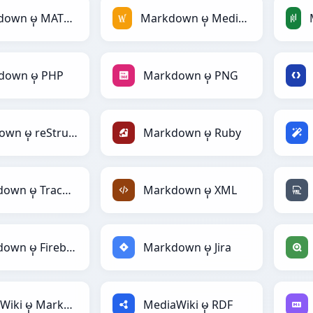
Markdown မှ MATLAB
Markdown မှ MediaWiki
down မှ PHP
Markdown မှ PNG
Markdown မှ reStructuredText
Markdown မှ Ruby
Markdown မှ TracWiki
Markdown မှ XML
Markdown မှ Firebase
Markdown မှ Jira
MediaWiki မှ Markdown
MediaWiki မှ RDF