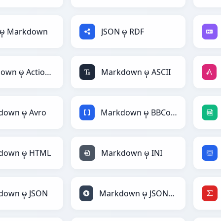
 မှ Markdown
JSON မှ RDF
Markdown မှ ActionScript
Markdown မှ ASCII
own မှ Avro
Markdown မှ BBCode
down မှ HTML
Markdown မှ INI
down မှ JSON
Markdown မှ JSONLines