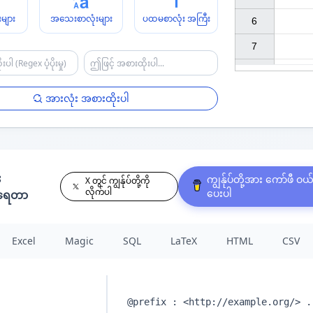
များ
အသေးစာလုံးများ
ပထမစာလုံး အကြီး
6

7

အားလုံး အစားထိုးပါ
း
ကျွန်ုပ်တို့အား ကော်ဖီ ဝယ
X တွင် ကျွန်ုပ်တို့ကို
လိုက်ပါ
ပေးပါ
နရေတာ
Excel
Magic
SQL
LaTeX
HTML
CSV