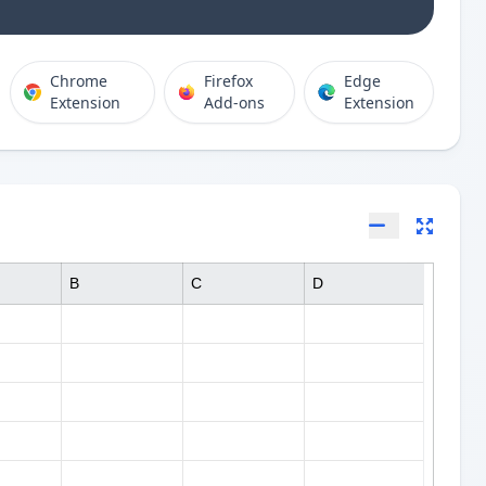
Chrome
Firefox
Edge
Extension
Add-ons
Extension
B
C
D