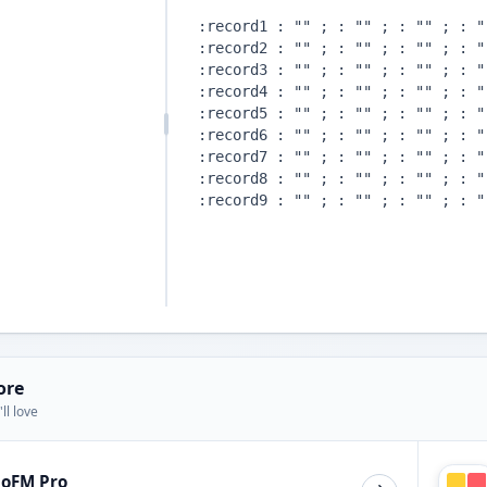
ore
ll love
ioFM Pro