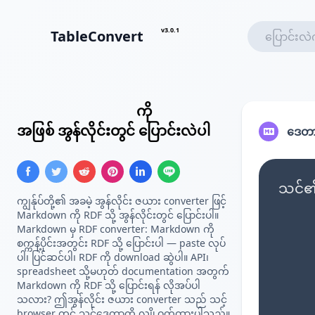
v3.0.1
TableConvert
Markdown ဇယား
ကို
RDF Triple
အဖြစ် အွန်လိုင်းတွင် ပြောင်းလဲပါ
ဒေတာ
သင်၏ 
ကျွန်ုပ်တို့၏ အခမဲ့ အွန်လိုင်း ဇယား converter ဖြင့်
Markdown ကို RDF သို့ အွန်လိုင်းတွင် ပြောင်းပါ။
Markdown မှ RDF converter: Markdown ကို
စက္ကန့်ပိုင်းအတွင်း RDF သို့ ပြောင်းပါ — paste လုပ်
ပါ၊ ပြင်ဆင်ပါ၊ RDF ကို download ဆွဲပါ။ API၊
spreadsheet သို့မဟုတ် documentation အတွက်
Markdown ကို RDF သို့ ပြောင်းရန် လိုအပ်ပါ
သလား? ဤအွန်လိုင်း ဇယား converter သည် သင့်
browser တွင် သင့်ဒေတာကို လျှို့ဝှက်ထားပါသည်။