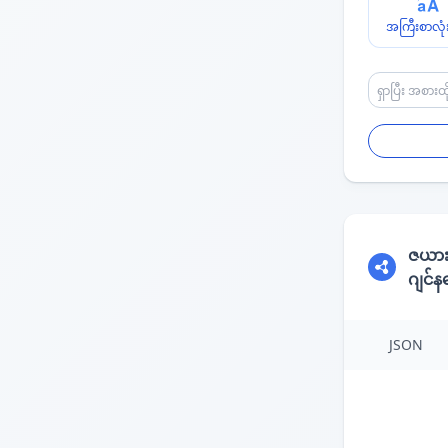
အကြီးစာလုံး
ဇယာ
ဂျင်
JSON