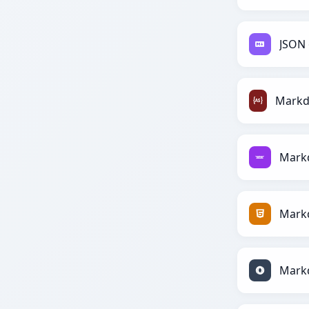
JSON
Markd
Mark
Mark