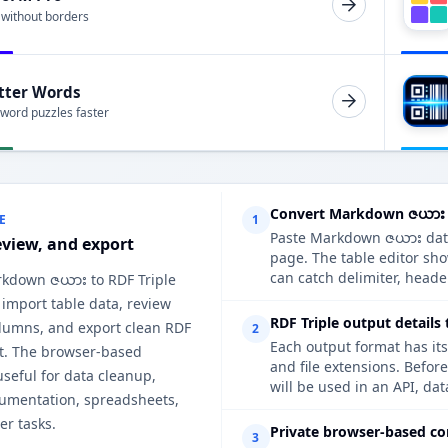
 without borders
tter Words
 word puzzles faster
Convert Markdown ဇယား t
E
1
Paste Markdown ဇယား data,
eview, and export
page. The table editor sh
can catch delimiter, heade
rkdown ဇယား to RDF Triple
 import table data, review
RDF Triple output details
lumns, and export clean RDF
2
Each output format has its
ut. The browser-based
and file extensions. Befor
useful for data cleanup,
will be used in an API, da
cumentation, spreadsheets,
er tasks.
Private browser-based co
3