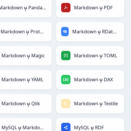
Markdown မှ PandasDataFrame
Markdown မှ PDF
Markdown မှ Protobuf
Markdown မှ RDataFrame
Markdown မှ Magic
Markdown မှ TOML
Markdown မှ YAML
Markdown မှ DAX
Markdown မှ Qlik
Markdown မှ Textile
MySQL မှ Markdown
MySQL မှ RDF