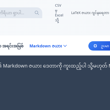
CSV
မှ
LaTeX ဇယား ဂျင်နရေတာ
Excel
သို့
 အရင်းအမြစ်
Markdown ဇယား
ဥပမာ
Markdown ဇယား ဒေတာကို ကူးထည့်ပါ သို့မဟုတ် Mar