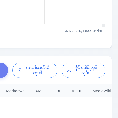
DataGridXL
data grid by
်
ကလစ်ဘုတ်သို့
ဖိုင် ဒေါင်းလုဒ်
ကူးပါ
လုပ်ပါ
Markdown
XML
PDF
ASCII
MediaWiki