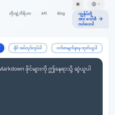
တိုးချဲ့ကိရိယာ
API
Blog
ကျွန်ုပ်တို့
အား ကော်ဖီ
ဝယ်ပေးပါ
ဖိုင် အပ်လုဒ်လုပ်ပါ
ဝဘ်စာမျက်နှာမှ ထုတ်ယူပါ
kdown ဖိုင်များကို ဤနေရာသို့ ဆွဲယူပါ