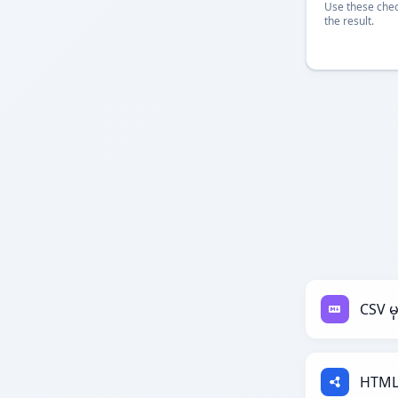
Use these chec
the result.
CSV 
HTML 