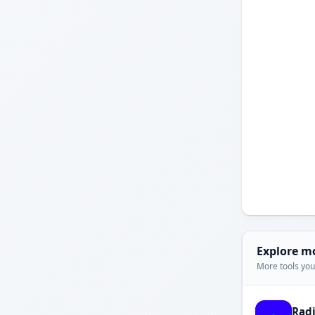
Explore m
More tools you'
Rad