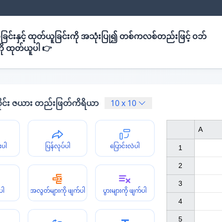
ခြင်းနှင့် ထုတ်ယူခြင်းကို အသုံးပြု၍ တစ်ကလစ်တည်းဖြင့် ဝဘ်
ို ထုတ်ယူပါ 👉
ိုင်း ဇယား တည်းဖြတ်ကိရိယာ
10
x
10
A
းပါ
ပြန်လုပ်ပါ
ပြောင်းလဲပါ
1

2

3

ပါ
အလွတ်များကို ဖျက်ပါ
ပွားများကို ဖျက်ပါ
4

5
