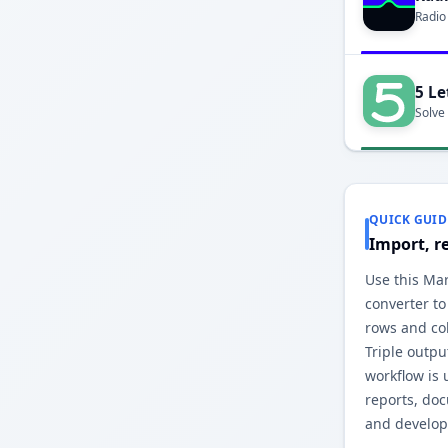
Radio
5 Le
Solve
QUICK GUID
Import, r
Use this Ma
converter to
rows and co
Triple outp
workflow is 
reports, do
and develop