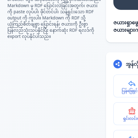
Markdown မှ RDF ပြောင်းလဲခြင်းအတွက်၊ ဇယား
ကို paste လုပ်ပါ၊ ဖိုင်တင်ပါ၊ သန့်ရှင်းသော RDF
output ကို ကူးပါ။ Markdown ကို RDF သို့
ဇယားရှာဖွေ
ယုံကြည်စိတ်ချစွာ ပြောင်းရန်၊ ဇယားကို ဦးစွာ
ဇယားများက
ပြန်လည်သုံးသပ်နိုင်ပြီး နောက်ဆုံး RDF ရလဒ်ကို
export လုပ်နိုင်ပါသည်။
အွန်လ
ပြန်ဖြေရှင်
ရှင်းလင်း