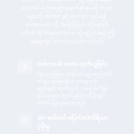
သလား? မည်သည့်စာမျက်နှာမှမဆို ဇယား
များကို detect နှင့် extract လုပ်ရန်
extension ကို အသုံးပြုပါ၊ ထို့နောက်
LaTeX ကို RDataFrame သို့ ပြောင်းရန် ဤ
နေရာတွင် ဒေတာ paste လုပ်ပါ။
တစ်ကလစ် ဇယား ထုတ်ယူခြင်း
ကူးထည့်ခြင်း မလုပ်ဘဲ မည်သည့်ဝဘ်
စာမျက်နှာမှမဆို ဇယားများကို
ချက်ချင်း ထုတ်ယူပါ - ပရော်ဖက်ရှင်
နယ် ဒေတာ ထုတ်ယူခြင်းကို ရိုးရှင်း
အောင် ပြုလုပ်ထားသည်
30+ ဖော်မတ် ပြောင်းလဲကိရိယာ
ပံ့ပိုးမှု