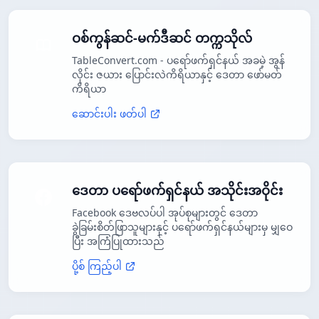
ဝစ်ကွန်ဆင်-မက်ဒီဆင် တက္ကသိုလ်
TableConvert.com - ပရော်ဖက်ရှင်နယ် အခမဲ့ အွန်
လိုင်း ဇယား ပြောင်းလဲကိရိယာနှင့် ဒေတာ ဖော်မတ်
ကိရိယာ
ဆောင်းပါး ဖတ်ပါ
ဒေတာ ပရော်ဖက်ရှင်နယ် အသိုင်းအဝိုင်း
Facebook ဒေဗလပ်ပါ အုပ်စုများတွင် ဒေတာ
ခွဲခြမ်းစိတ်ဖြာသူများနှင့် ပရော်ဖက်ရှင်နယ်များမှ မျှဝေ
ပြီး အကြံပြုထားသည်
ပို့စ် ကြည့်ပါ