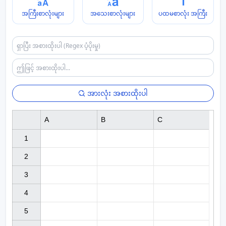
အကြီးစာလုံးများ
အသေးစာလုံးများ
ပထမစာလုံး အကြီး
အားလုံး အစားထိုးပါ
A
B
C
1

2

3

4

5
