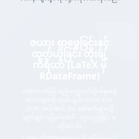
ဇယား ရှာဖွေခြင်းနှင့်
ထုတ်ယူခြင်း တိုးချဲ့
ကိရိယာ (LaTeX မှ
RDataFrame)
တစ်ကလစ်ဖြင့် မည်သည့်ဝဘ်ဆိုက်မှမဆို
ဇယားများကို ထုတ်ယူပါ။ Excel, CSV,
JSON အပါအဝင် 30+ ဖော်မတ်များသို့
ချက်ချင်း ပြောင်းလဲပါ - ကူးထည့်ခြင်း မ
လိုအပ်ပါ။
LaTeX ကို RDataFrame သို့ ပြောင်းနေပါ