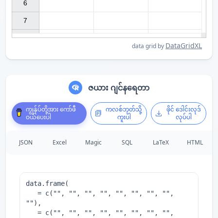
6

7

DataGridXL
data grid by
ဇယား ဂျင်နရေတာ
ကျွန်ုပ်တို့အား ကော်ဖီ
ကလစ်ဘုတ်သို့
ဖိုင် ဒေါင်းလုဒ်
ဝယ်ပေးပါ
ကူးပါ
လုပ်ပါ
JSON
Excel
Magic
SQL
LaTeX
HTML