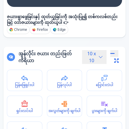
ဇယားရှာဖွေခြင်းနှင့် ထုတ်ယူခြင်းကို အသုံးပြု၍ တစ်ကလစ်တည်း
ဖြင့် ဝဘ်ဇယားများကို ထုတ်ယူပါ 👉
Chrome
Firefox
Edge
အွန်လိုင်း ဇယား တည်းဖြတ်
10
x
ကိရိယာ
10
ပြန်ဖြေရှင်းပါ
ပြန်လုပ်ပါ
ပြောင်းလဲပါ
ရှင်းလင်းပါ
အလွတ်များကို ဖျက်ပါ
ပွားများကို ဖျက်ပါ