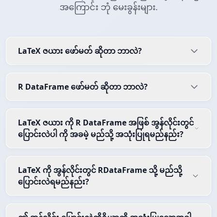
အကြောင်း ဘုံ မေးခွန်းများ.
LaTeX ဇယား ဖော်မတ် ဆိုတာ ဘာလဲ?
R DataFrame ဖော်မတ် ဆိုတာ ဘာလဲ?
LaTeX ဇယား ကို R DataFrame အဖြစ် အွန်လိုင်းတွင်
ပြောင်းလဲပါ ကို အခမဲ့ မည်သို့ အသုံးပြုရမည်နည်း?
LaTeX ကို အွန်လိုင်းတွင် RDataFrame သို့ မည်သို့
ပြောင်းလဲရမည်နည်း?