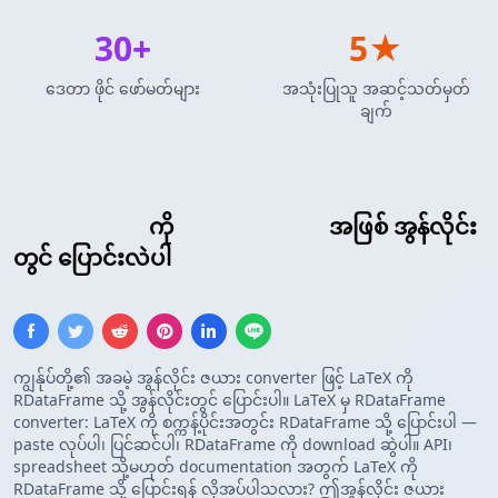
30+
5★
ဒေတာ ဖိုင် ဖော်မတ်များ
အသုံးပြုသူ အဆင့်သတ်မှတ်
ချက်
LaTeX ဇယား
ကို
R DataFrame
အဖြစ် အွန်လိုင်း
တွင် ပြောင်းလဲပါ
ကျွန်ုပ်တို့၏ အခမဲ့ အွန်လိုင်း ဇယား converter ဖြင့် LaTeX ကို
RDataFrame သို့ အွန်လိုင်းတွင် ပြောင်းပါ။ LaTeX မှ RDataFrame
converter: LaTeX ကို စက္ကန့်ပိုင်းအတွင်း RDataFrame သို့ ပြောင်းပါ —
paste လုပ်ပါ၊ ပြင်ဆင်ပါ၊ RDataFrame ကို download ဆွဲပါ။ API၊
spreadsheet သို့မဟုတ် documentation အတွက် LaTeX ကို
RDataFrame သို့ ပြောင်းရန် လိုအပ်ပါသလား? ဤအွန်လိုင်း ဇယား