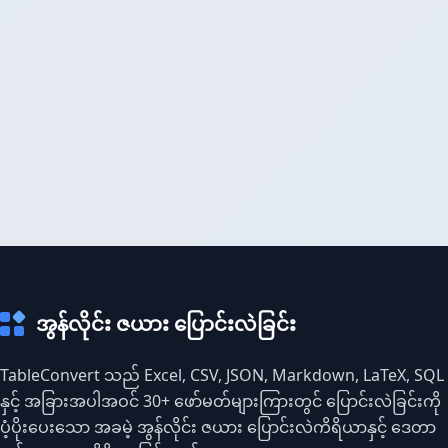
အွန်လိုင်း ဇယား ပြောင်းလဲခြင်း
TableConvert သည် Excel, CSV, JSON, Markdown, LaTeX, SQL
နှင့် အခြားအပါအဝင် 30+ ဖော်မတ်များကြားတွင် ပြောင်းလဲခြင်းကို
ပံ့ပိုးပေးသော အခမဲ့ အွန်လိုင်း ဇယား ပြောင်းလဲကိရိယာနှင့် ဒေတာ