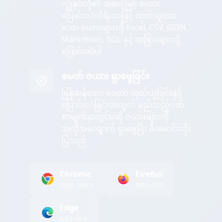
ကျွန်ုပ်တို့၏ အဆင့်မြင့် ဇယား
ပြောင်းလဲကိရိယာဖြင့် ထုတ်ယူထား
သော ဇယားများကို Excel, CSV, JSON,
Markdown, SQL နှင့် အခြားများသို့
ပြောင်းလဲပါ
စမတ် ဇယား ရှာဖွေခြင်း
မြန်ဆန်သော ဒေတာ ထုတ်ယူခြင်းနှင့်
ပြောင်းလဲခြင်းအတွက် မည်သည့်ဝဘ်
စာမျက်နှာတွင်မဆို ဇယားများကို
အလိုအလျောက် ရှာဖွေပြီး မီးမောင်းထိုး
ပြသည်
Chrome
Firefox
Web Store
Add-ons
Edge
Add-ons