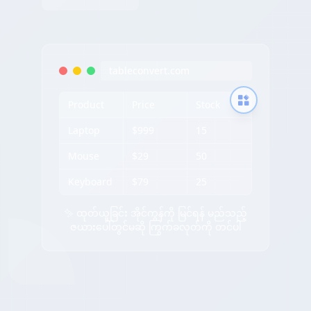
tableconvert.com
Product
Price
Stock
Laptop
$999
15
Mouse
$29
50
Keyboard
$79
25
✨ ထုတ်ယူခြင်း အိုင်ကွန်ကို မြင်ရန် မည်သည့်
ဇယားပေါ်တွင်မဆို ကြွက်ခလုတ်ကို တင်ပါ