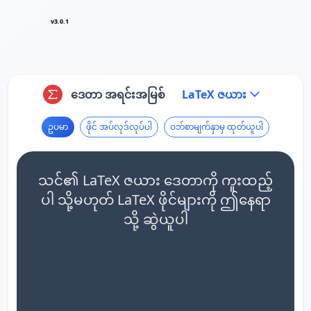
v3.0.1
ဒေတာ အရင်းအမြစ်
LaTeX ဇယား
ဥပမာ
ဖိုင် အပ်လုဒ်လုပ်ပါ
ဝဘ်စာမျက်နှာမှ ထုတ်ယူပါ
သင်၏ LaTeX ဇယား ဒေတာကို ကူးထည့်
ပါ သို့မဟုတ် LaTeX ဖိုင်များကို ဤနေရာ
သို့ ဆွဲယူပါ