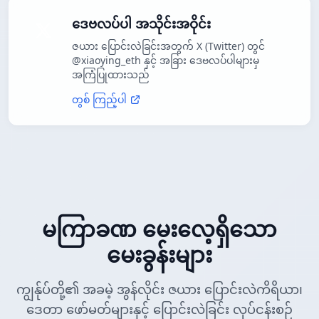
ဒေဗလပ်ပါ အသိုင်းအဝိုင်း
ဇယား ပြောင်းလဲခြင်းအတွက် X (Twitter) တွင်
@xiaoying_eth နှင့် အခြား ဒေဗလပ်ပါများမှ
အကြံပြုထားသည်
တွစ် ကြည့်ပါ
မကြာခဏ မေးလေ့ရှိသော
မေးခွန်းများ
ကျွန်ုပ်တို့၏ အခမဲ့ အွန်လိုင်း ဇယား ပြောင်းလဲကိရိယာ၊
ဒေတာ ဖော်မတ်များနှင့် ပြောင်းလဲခြင်း လုပ်ငန်းစဉ်