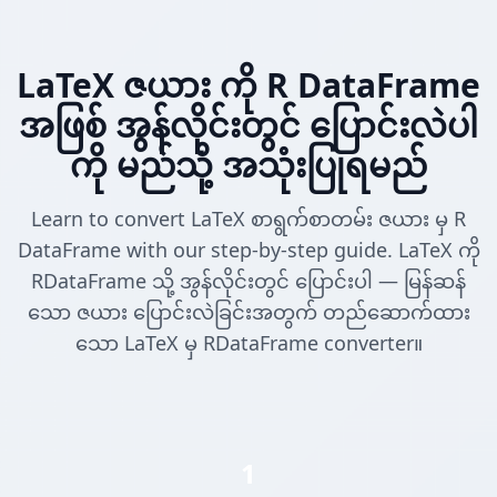
LaTeX ဇယား ကို R DataFrame
အဖြစ် အွန်လိုင်းတွင် ပြောင်းလဲပါ
ကို မည်သို့ အသုံးပြုရမည်
Learn to convert LaTeX စာရွက်စာတမ်း ဇယား မှ R
DataFrame with our step-by-step guide. LaTeX ကို
RDataFrame သို့ အွန်လိုင်းတွင် ပြောင်းပါ — မြန်ဆန်
သော ဇယား ပြောင်းလဲခြင်းအတွက် တည်ဆောက်ထား
သော LaTeX မှ RDataFrame converter။
1