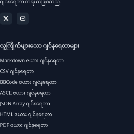
ဂျင်နရေတာ ကိရိယာဖြစ်သည်.
လူကြိုက်များသော ဂျင်နရေတာများ
Markdown ဇယား ဂျင်နရေတာ
CSV ဂျင်နရေတာ
BBCode ဇယား ဂျင်နရေတာ
ASCII ဇယား ဂျင်နရေတာ
JSON Array ဂျင်နရေတာ
HTML ဇယား ဂျင်နရေတာ
PDF ဇယား ဂျင်နရေတာ