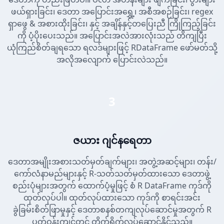
ဖယ်ရှားခြင်း၊ ဒေတာ အပြောင်းအရွှေ့၊ အစီအစဉ်ခြင်း၊ regex
ရှာဖွေ & အစားထိုးခြင်း၊ နှင့် အချိန်နှင့်တပြေးညီ ကြိုကြည့်ခြင်း
ကို ပံ့ပိုးပေးသည်။ အပြောင်းအလဲအားလုံးသည် တိကျပြီး
ယုံကြည်စိတ်ချရသော ရလဒ်များဖြင့် RDataFrame ဖော်မတ်သို့
အလိုအလျောက် ပြောင်းလဲသည်။
3
ဇယား ဂျင်နရေတာ
ဒေတာအမျိုးအစားသတ်မှတ်ချက်များ၊ အတွဲ့အဆင့်များ၊ တန်း/
ကော်လံနာမည်များနှင့် R-သတ်သတ်မှတ်ထားသော ဒေတာဖွဲ့
စည်းပုံများအတွက် ထောက်ပံ့မှုဖြင့် စံ R DataFrame ကုဒ်ကို
ထုတ်လုပ်ပါ။ ထုတ်လုပ်ထားသော ကုဒ်ကို စာရင်းအင်း
ခွဲခြမ်းစိတ်ဖြာမှုနှင့် ဒေတာစနစ်တကျလုပ်ဆောင်မှုအတွက် R
ပတ်ဝန်းကျင်တွင် တိုက်ရိုက်လုပ်ဆောင်နိုင်သည်။