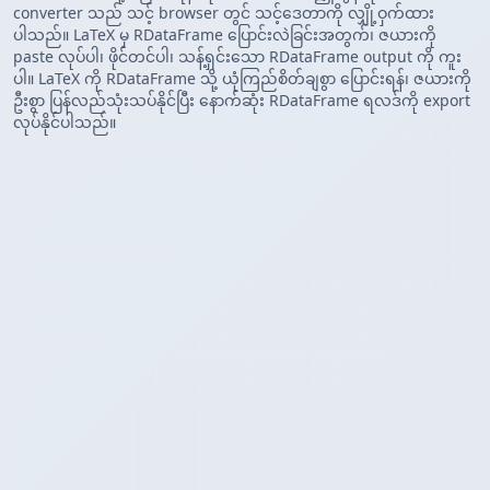
converter သည် သင့် browser တွင် သင့်ဒေတာကို လျှို့ဝှက်ထား
ပါသည်။ LaTeX မှ RDataFrame ပြောင်းလဲခြင်းအတွက်၊ ဇယားကို
paste လုပ်ပါ၊ ဖိုင်တင်ပါ၊ သန့်ရှင်းသော RDataFrame output ကို ကူး
ပါ။ LaTeX ကို RDataFrame သို့ ယုံကြည်စိတ်ချစွာ ပြောင်းရန်၊ ဇယားကို
ဦးစွာ ပြန်လည်သုံးသပ်နိုင်ပြီး နောက်ဆုံး RDataFrame ရလဒ်ကို export
လုပ်နိုင်ပါသည်။