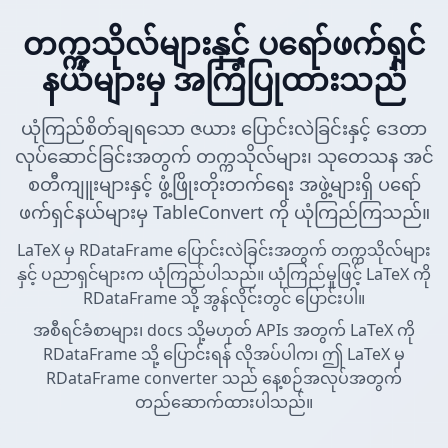
တက္ကသိုလ်များနှင့် ပရော်ဖက်ရှင်
နယ်များမှ အကြံပြုထားသည်
ယုံကြည်စိတ်ချရသော ဇယား ပြောင်းလဲခြင်းနှင့် ဒေတာ
လုပ်ဆောင်ခြင်းအတွက် တက္ကသိုလ်များ၊ သုတေသန အင်
စတီကျူးများနှင့် ဖွံ့ဖြိုးတိုးတက်ရေး အဖွဲ့များရှိ ပရော်
ဖက်ရှင်နယ်များမှ TableConvert ကို ယုံကြည်ကြသည်။
LaTeX မှ RDataFrame ပြောင်းလဲခြင်းအတွက် တက္ကသိုလ်များ
နှင့် ပညာရှင်များက ယုံကြည်ပါသည်။ ယုံကြည်မှုဖြင့် LaTeX ကို
RDataFrame သို့ အွန်လိုင်းတွင် ပြောင်းပါ။
အစီရင်ခံစာများ၊ docs သို့မဟုတ် APIs အတွက် LaTeX ကို
RDataFrame သို့ ပြောင်းရန် လိုအပ်ပါက၊ ဤ LaTeX မှ
RDataFrame converter သည် နေ့စဉ်အလုပ်အတွက်
တည်ဆောက်ထားပါသည်။