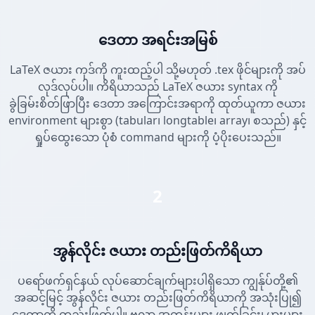
ဒေတာ အရင်းအမြစ်
LaTeX ဇယား ကုဒ်ကို ကူးထည့်ပါ သို့မဟုတ် .tex ဖိုင်များကို အပ်
လုဒ်လုပ်ပါ။ ကိရိယာသည် LaTeX ဇယား syntax ကို
ခွဲခြမ်းစိတ်ဖြာပြီး ဒေတာ အကြောင်းအရာကို ထုတ်ယူကာ ဇယား
environment များစွာ (tabular၊ longtable၊ array၊ စသည်) နှင့်
ရှုပ်ထွေးသော ပုံစံ command များကို ပံ့ပိုးပေးသည်။
2
အွန်လိုင်း ဇယား တည်းဖြတ်ကိရိယာ
ပရော်ဖက်ရှင်နယ် လုပ်ဆောင်ချက်များပါရှိသော ကျွန်ုပ်တို့၏
အဆင့်မြင့် အွန်လိုင်း ဇယား တည်းဖြတ်ကိရိယာကို အသုံးပြု၍
ဒေတာကို တည်းဖြတ်ပါ။ ဗလာ အတန်းများ ဖျက်ခြင်း၊ ပွားများ