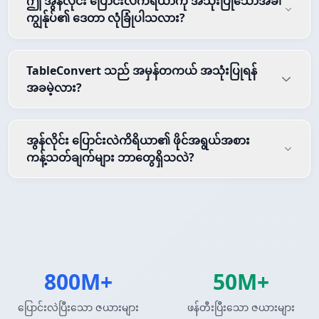
ဤ အွန်လိုင်း ပြောင်းလဲကိရိယာကို အသုံးပြုသောအခါ
ကျွန်ုပ်၏ ဒေတာ လုံခြုံပါသလား?
TableConvert သည် အမှန်တကယ် အသုံးပြုရန်
အခမဲ့လား?
အွန်လိုင်း ပြောင်းလဲကိရိယာ၏ ဖိုင်အရွယ်အစား
ကန့်သတ်ချက်များ ဘာတွေရှိသလဲ?
800M+
50M+
ပြောင်းလဲပြီးသော ဇယားများ
ဖန်တီးပြီးသော ဇယားများ