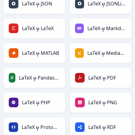
LaTeX မှ JSON
LaTeX မှ JSONLines
LaTeX မှ LaTeX
LaTeX မှ Markdown
LaTeX မှ MATLAB
LaTeX မှ MediaWiki
LaTeX မှ PandasDataFrame
LaTeX မှ PDF
LaTeX မှ PHP
LaTeX မှ PNG
LaTeX မှ Protobuf
LaTeX မှ RDF